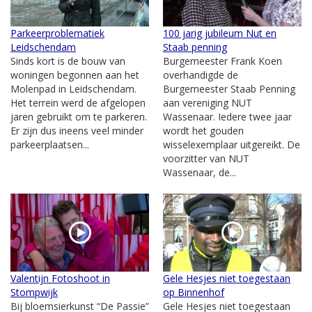
Parkeerproblematiek
100 jarig jubileum Nut en
Leidschendam
Staab penning
Sinds kort is de bouw van
Burgemeester Frank Koen
woningen begonnen aan het
overhandigde de
Molenpad in Leidschendam.
Burgemeester Staab Penning
Het terrein werd de afgelopen
aan vereniging NUT
jaren gebruikt om te parkeren.
Wassenaar. Iedere twee jaar
Er zijn dus ineens veel minder
wordt het gouden
parkeerplaatsen...
wisselexemplaar uitgereikt. De
voorzitter van NUT
Wassenaar, de...
Valentijn Fotoshoot in
Gele Hesjes niet toegestaan
Stompwijk
op Binnenhof
Bij bloemsierkunst “De Passie”
Gele Hesjes niet toegestaan