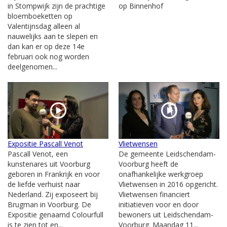
in Stompwijk zijn de prachtige
op Binnenhof
bloemboeketten op
Valentijnsdag alleen al
nauwelijks aan te slepen en
dan kan er op deze 14e
februari ook nog worden
deelgenomen...
Expositie Pascall Venot
Vlietwensen
Pascall Venot, een
De gemeente Leidschendam-
kunstenares uit Voorburg
Voorburg heeft de
geboren in Frankrijk en voor
onafhankelijke werkgroep
de liefde verhuist naar
Vlietwensen in 2016 opgericht.
Nederland. Zij exposeert bij
Vlietwensen financiert
Brugman in Voorburg. De
initiatieven voor en door
Expositie genaamd Colourfull
bewoners uit Leidschendam-
is te zien tot en...
Voorburg. Maandag 11...