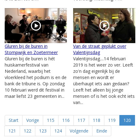
Gluren bij de buren in
Van de straat geplukt over
Stompwijk en Zoetermeer
Valentijnsdag
Gluren bij de buren is hét
Valentijnsdag....14 februari
huiskamerfestival van
2019 is het weer zo ver. Leeft
Nederland, waarbij het
zo'n dag eigenlijk bij de
vloerkleed het podium is en de
mensen en wordt er
bank de tribune is. Op zondag
überhaupt iets aan gedaan?
10 februari werd dit festival in
Leeft het alleen bij jonge
maar liefst 23 gemeenten in...
mensen of is het ook echt iets
van...
Start
Vorige
115
116
117
118
119
120
121
122
123
124
Volgende
Einde