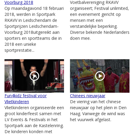
Voorburg 2018
Voetbalvereniging RKAVV
Op maandagavond 18 februari
organiseert; Festival unlimited,
2018, werden in Sportpark
een evenement gericht op
RKAVV in Leidschendam de
mensen met een
Sportprijzen Leidschendam-
verstandelijke beperking.
Voorburg 2018uitgereikt aan
Diverse bekende Nederlanders
sporters en sportteams die in
doen mee.
2018 een unieke
sportprestatie...
Fun4kidz festival voor
Chinees nieuwjaar
Vlietkinderen
De viering van het chinese
Vlietkinderen organiseerde een
nieuwjaar op het plein in Den
groot kinderfeest samen met
Haag. Vanwege de wind was
LV Events & Festivals in het
het vuurwek afgelast.
Sportpark aan de Kastelenring.
De kinderen konden met