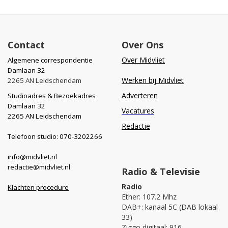
Contact
Over Ons
Over Midvliet
Algemene correspondentie
Damlaan 32
Werken bij Midvliet
2265 AN Leidschendam
Adverteren
Studioadres & Bezoekadres
Damlaan 32
Vacatures
2265 AN Leidschendam
Redactie
Telefoon studio: 070-3202266
info@midvliet.nl
redactie@midvliet.nl
Radio & Televisie
Radio
Klachten procedure
Ether: 107.2 Mhz
DAB+: kanaal 5C (DAB lokaal
33)
Ziggo digitaal: 916