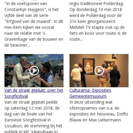
"In de voetsporen van
regio traditioneel Polderdag.
Constantijn Huygens", is het
Op donderdag 10 mei 2018
vijfde deel van de serie
werd de Polderdag voor de
"Erfgoed van de maand". In dit
21e keer georganiseerd.
mei-item kijken we vooral
Midvliet TV stapte ook op de
naar de relatie met 's-
fiets en koos voor route 4, de
Gravenhage van de bouwer en
route...
de bewoner...
Van de straat geplukt: over het
Culturama- Exposities
Songfestival
Gemeentemuseum
Van de straat geplukt peilde
In deze uitzending wat
op zaterdag 12 mei 2018, de
sfeeropnames van o.a. de
dag van de finale van het
exposities Art Nouveau, Delfts
Eurovisie Songfestival in
Blauw en Max Liebermann.
Lissabon, de stemming bij het
publiek in WC Julianabaan in