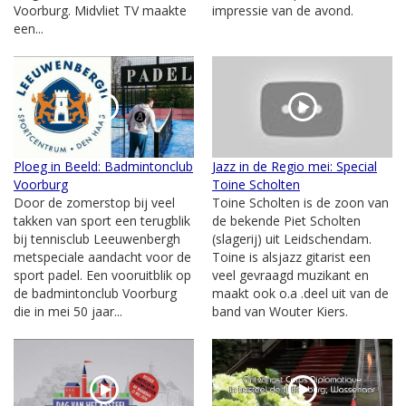
Voorburg. Midvliet TV maakte
impressie van de avond.
een...
Ploeg in Beeld: Badmintonclub
Jazz in de Regio mei: Special
Voorburg
Toine Scholten
Door de zomerstop bij veel
Toine Scholten is de zoon van
takken van sport een terugblik
de bekende Piet Scholten
bij tennisclub Leeuwenbergh
(slagerij) uit Leidschendam.
metspeciale aandacht voor de
Toine is alsjazz gitarist een
sport padel. Een vooruitblik op
veel gevraagd muzikant en
de badmintonclub Voorburg
maakt ook o.a .deel uit van de
die in mei 50 jaar...
band van Wouter Kiers.