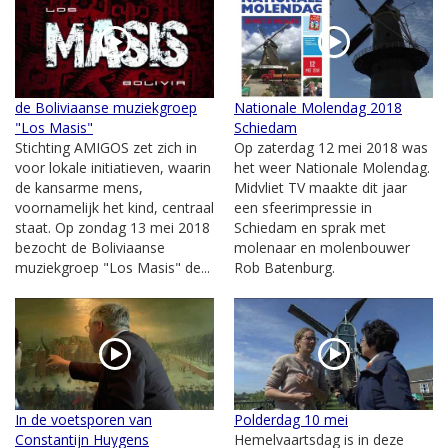
de Boliviaanse muziekgroep
Nationale Molendag 2018
"Los Masis"
Schiedam
Stichting AMIGOS zet zich in
Op zaterdag 12 mei 2018 was
voor lokale initiatieven, waarin
het weer Nationale Molendag.
de kansarme mens,
Midvliet TV maakte dit jaar
voornamelijk het kind, centraal
een sfeerimpressie in
staat. Op zondag 13 mei 2018
Schiedam en sprak met
bezocht de Boliviaanse
molenaar en molenbouwer
muziekgroep "Los Masis" de...
Rob Batenburg.
In de voetsporen van
Polderdag 10 mei
Constantijn Huygens
Hemelvaartsdag is in deze