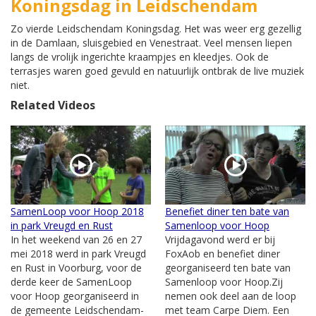
Koningsdag in Leidschendam
Zo vierde Leidschendam Koningsdag. Het was weer erg gezellig
in de Damlaan, sluisgebied en Venestraat. Veel mensen liepen
langs de vrolijk ingerichte kraampjes en kleedjes. Ook de
terrasjes waren goed gevuld en natuurlijk ontbrak de live muziek
niet.
Related Videos
SamenLoop voor Hoop 2018
Benefiet diner ten bate van
in park Vreugd en Rust
Samenloop voor Hoop
In het weekend van 26 en 27
Vrijdagavond werd er bij
mei 2018 werd in park Vreugd
FoxAob en benefiet diner
en Rust in Voorburg, voor de
georganiseerd ten bate van
derde keer de SamenLoop
Samenloop voor Hoop.Zij
voor Hoop georganiseerd in
nemen ook deel aan de loop
de gemeente Leidschendam-
met team Carpe Diem. Een