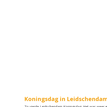
Koningsdag in Leidschenda
Zo vierde Leidschendam Koningsdag. Het was weer erg 