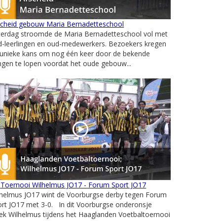
scheid gebouw Maria Bernadetteschool
terdag stroomde de Maria Bernadetteschool vol met
d-leerlingen en oud-medewerkers. Bezoekers kregen
 unieke kans om nog één keer door de bekende
gen te lopen voordat het oude gebouw...
 Toernooi Wilhelmus JO17 - Forum Sport JO17
lhelmus JO17 wint de Voorburgse derby tegen Forum
rt JO17 met 3-0. In dit Voorburgse onderonsje
ek Wilhelmus tijdens het Haaglanden Voetbaltoernooi