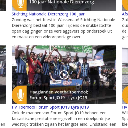
Stichting Nationale Dierenzorg 100 jaar
Af
Zondag was het feest in Wassenaar! Stichting Nationale
Za
Dierenzorg bestaat 100 jaar. Tijdens de drukbezochte
ou
open dag gingen onze verslaggevers op onderzoek uit
de
en maakten een videoreportage over...
gan
HV Toernooi Forum Sport JO19 Lyra JO19
HV
Ook de mannen van Forum Sport JO19 hebben een
Wi
fantastische prestatie neergezet! In een doelpuntrijke
Spo
den
wedstrijd trokken zij aan het langste eind. Eindstand: een
ble