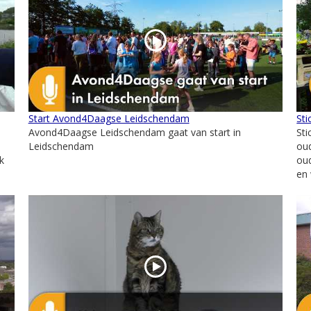
Start Avond4Daagse Leidschendam
Sti
Avond4Daagse Leidschendam gaat van start in
Sti
Leidschendam
oud
k
oud
en 