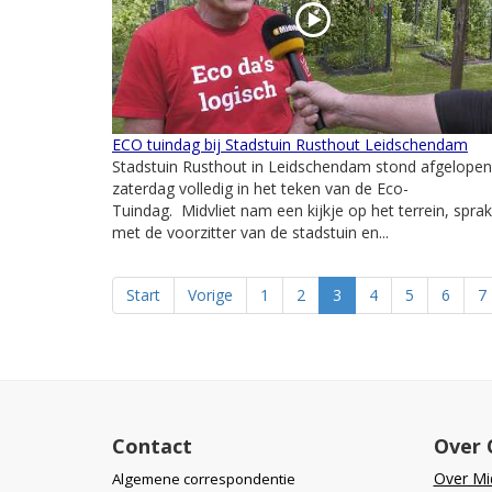
ECO tuindag bij Stadstuin Rusthout Leidschendam
Stadstuin Rusthout in Leidschendam stond afgelopen
zaterdag volledig in het teken van de Eco-
Tuindag. Midvliet nam een kijkje op het terrein, sprak
met de voorzitter van de stadstuin en...
Start
Vorige
1
2
3
4
5
6
7
Contact
Over 
Over Mid
Algemene correspondentie