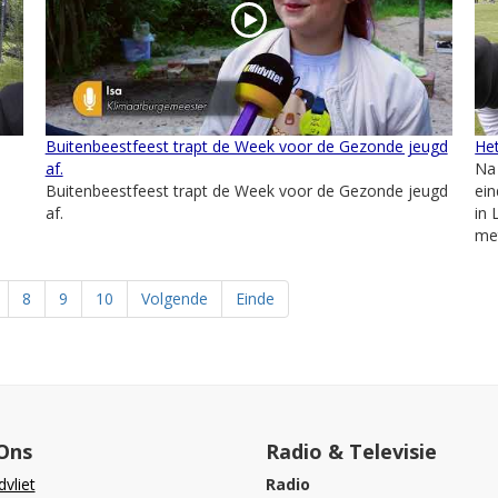
Buitenbeestfeest trapt de Week voor de Gezonde jeugd
Het
af.
Na 
Buitenbeestfeest trapt de Week voor de Gezonde jeugd
ein
af.
in 
met
8
9
10
Volgende
Einde
Ons
Radio & Televisie
vliet
Radio