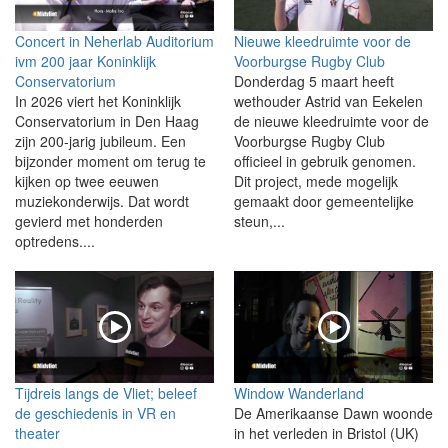
Concert in Neherlab Auditorium
Nieuwe kleedruimte voor de
ivm 200 jaar Koninklijk
Voorburgse Rugby Club
Conservatorium
Donderdag 5 maart heeft
In 2026 viert het Koninklijk
wethouder Astrid van Eekelen
Conservatorium in Den Haag
de nieuwe kleedruimte voor de
zijn 200-jarig jubileum. Een
Voorburgse Rugby Club
bijzonder moment om terug te
officieel in gebruik genomen.
kijken op twee eeuwen
Dit project, mede mogelijk
muziekonderwijs. Dat wordt
gemaakt door gemeentelijke
gevierd met honderden
steun,...
optredens....
Tijdreis langs de Vliet; beleef
Window Wanderland
de geschiedenis in VR en
De Amerikaanse Dawn woonde
theater
in het verleden in Bristol (UK)