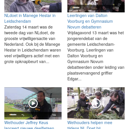
NLdoet in Manege Hestar in
Leerlingen van Dalton
Leidschendam
Voorburg en Gymnasium
Zaterdag 14 maart was de
Novum debatteren
tweede dag van NLdoet, de
Vrijdagavond 13 maart was het
grooste vrijwilligersactie van
jongerendebat van de
Nederland. Ook bij de Manege
gemeente Leidschendam-
Hestar in Leidschendam waren
Voorburg. Leerlingen van
veel vrijwilligers actief met een
Dalton Voorburg en
grote opknapbeurt van...
Gymnasium Novum
debatteerden onder leiding van
plaatsvervangend griffier
Edgar...
Wethouder Jeffrey Keus
Wethouders helpen mee
lanceert nieuwe deelfietsen
tijdens NL Doet bij