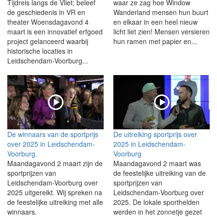
Tijdreis langs de Vliet; beleef
waar ze zag hoe Window
de geschiedenis in VR en
Wanderland mensen hun buurt
theater Woensdagavond 4
en elkaar in een heel nieuw
maart is een innovatief erfgoed
licht liet zien! Mensen versieren
project gelanceerd waarbij
hun ramen met papier en...
historische locaties in
Leidschendam-Voorburg...
De winnaars van de sportprijs
De uitreiking sportprijs over
over 2025 in Leidschendam-
2025 in Leidschendam-
Voorburg.
Voorburg
Maandagavond 2 maart zijn de
Maandagavond 2 maart was
sportprijzen van
de feestelijke uitreiking van de
Leidschendam-Voorburg over
sportprijzen van
2025 uitgereikt. Wij spreken na
Leidschendam-Voorburg over
de feestelijke uitreiking met alle
2025. De lokale sporthelden
winnaars.
werden in het zonnetje gezet