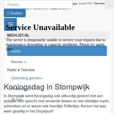
×
Radio:
107.2 FM |
DAB+:
kanaal 5C (DAB lokaal 33) |
Ziggo
kanaal 916 |
Televisie:
Ziggo
kanaal 41 /
KPN
kanaal 1489 /
Odido
kanaal 877
Zoeken
MIDVLIET.NL
Home
Nieuws
Radio & Televisie
Uitzending gemist
Koningsdag in Stompwijk
Podcasts
In Stompwijk werd Koningsdag ook uitbundig gevierd met een
35 jaar
aubade, een optocht met versierde fietsen en een kleedjes markt,
schminken en er waren ook heerlijke Poffertjes. Kortom het was
weer gezellig in het Dorpspunt!