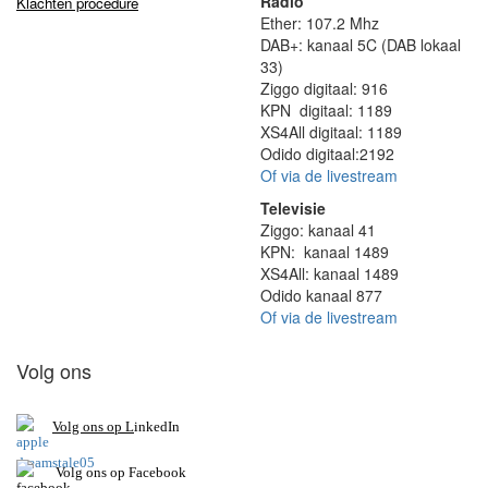
Radio
Klachten procedure
Ether: 107.2 Mhz
DAB+: kanaal 5C (DAB lokaal
33)
Ziggo digitaal: 916
KPN digitaal: 1189
XS4All digitaal: 1189
Odido digitaal:2192
Of via de livestream
Televisie
Ziggo: kanaal 41
KPN: kanaal 1489
XS4All: kanaal 1489
Odido kanaal 877
Of via de livestream
Volg ons
V
olg ons op L
inkedIn
Volg ons op Facebook