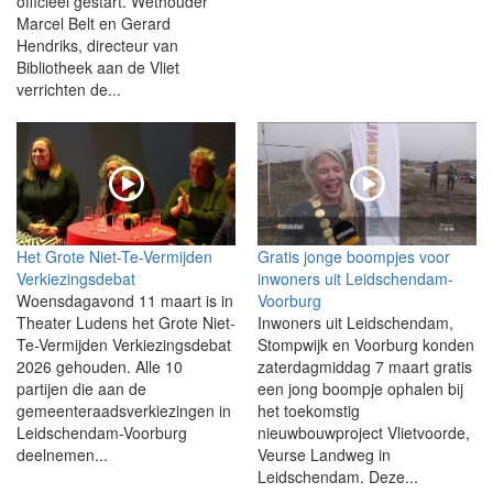
officieel gestart. Wethouder
Marcel Belt en Gerard
Hendriks, directeur van
Bibliotheek aan de Vliet
verrichten de...
Het Grote Niet-Te-Vermijden
Gratis jonge boompjes voor
Verkiezingsdebat
inwoners uit Leidschendam-
Woensdagavond 11 maart is in
Voorburg
Theater Ludens het Grote Niet-
Inwoners uit Leidschendam,
Te-Vermijden Verkiezingsdebat
Stompwijk en Voorburg konden
2026 gehouden. Alle 10
zaterdagmiddag 7 maart gratis
partijen die aan de
een jong boompje ophalen bij
gemeenteraadsverkiezingen in
het toekomstig
Leidschendam-Voorburg
nieuwbouwproject Vlietvoorde,
deelnemen...
Veurse Landweg in
Leidschendam. Deze...