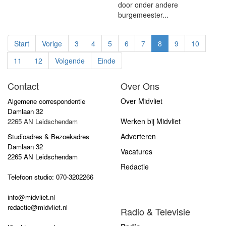
door onder andere
burgemeester...
Start
Vorige
3
4
5
6
7
8
9
10
11
12
Volgende
Einde
Contact
Over Ons
Over Midvliet
Algemene correspondentie
Damlaan 32
Werken bij Midvliet
2265 AN Leidschendam
Adverteren
Studioadres & Bezoekadres
Damlaan 32
Vacatures
2265 AN Leidschendam
Redactie
Telefoon studio: 070-3202266
info@midvliet.nl
redactie@midvliet.nl
Radio & Televisie