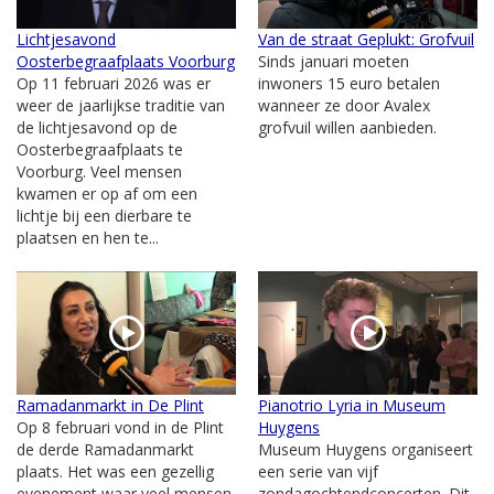
Lichtjesavond
Van de straat Geplukt: Grofvuil
Oosterbegraafplaats Voorburg
Sinds januari moeten
Op 11 februari 2026 was er
inwoners 15 euro betalen
weer de jaarlijkse traditie van
wanneer ze door Avalex
de lichtjesavond op de
grofvuil willen aanbieden.
Oosterbegraafplaats te
Voorburg. Veel mensen
kwamen er op af om een
lichtje bij een dierbare te
plaatsen en hen te...
Ramadanmarkt in De Plint
Pianotrio Lyria in Museum
Op 8 februari vond in de Plint
Huygens
de derde Ramadanmarkt
Museum Huygens organiseert
plaats. Het was een gezellig
een serie van vijf
evenement waar veel mensen
zondagochtendconcerten. Dit