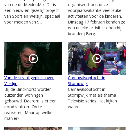
van de de MeidenMix. Dit is
organiseert ook deze
een nieuw en gezellig project
voorjaarsvakantie veel leuke
van Sport en Welzijn, speciaal
activiteiten voor de kinderen.
voor meiden van 9...
Dinsdag 17 februari konden ze
een unieke activiteit doen bij
broederij Berg...
Van de straat geplukt over
Carnavalsoptocht in
Vlietlijn
Stompwijk
Bij de Binckhorst worden
Carnavalsoptocht in
duizenden woningen
Stompwijk met als thema
gebouwd. Daarom is er een
Televisie series. Het kijken
noodzaak om OV te
waard.
realiseren. Maar op welke
manier?