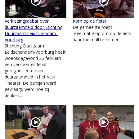
Verkiezingsdebat over
Kom op de fiets!
duurzaamheid door Stichting
De gemeente roept
Duurzaam Leidschendam-
regelmatig op om op de fiets
Voorburg
naar the mall te komen.
Stichting Duurzaam
Leidschendam-Voorburg heeft
woensdagavond 25 februari
een verkiezingsdebat
georganiseerd over
duurzaamheid in het Veur
Theater. De partijen werd
gevraagd werd hoe zij
denken...