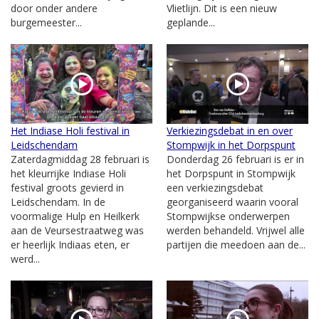
door onder andere
Vlietlijn. Dit is een nieuw
burgemeester...
geplande...
Het Indiase Holi festival in
Verkiezingsdebat in en over
Leidschendam
Stompwijk in het Dorpspunt
Zaterdagmiddag 28 februari is
Donderdag 26 februari is er in
het kleurrijke Indiase Holi
het Dorpspunt in Stompwijk
festival groots gevierd in
een verkiezingsdebat
Leidschendam. In de
georganiseerd waarin vooral
voormalige Hulp en Heilkerk
Stompwijkse onderwerpen
aan de Veursestraatweg was
werden behandeld. Vrijwel alle
er heerlijk Indiaas eten, er
partijen die meedoen aan de...
werd...