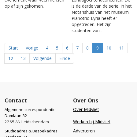
op af zijn gekomen.
is de derde van de serie, in het
Notarishuis van het museum.
Pianotrio Lyria heeft er
opgetreden. Het zijn
studenten van...
Start
Vorige
4
5
6
7
8
9
10
11
12
13
Volgende
Einde
Contact
Over Ons
Over Midvliet
Algemene correspondentie
Damlaan 32
Werken bij Midvliet
2265 AN Leidschendam
Adverteren
Studioadres & Bezoekadres
Damlaan 32