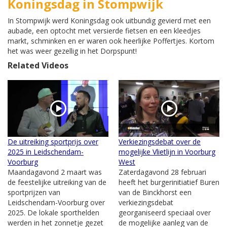
Koningsdag in Stompwijk
In Stompwijk werd Koningsdag ook uitbundig gevierd met een
aubade, een optocht met versierde fietsen en een kleedjes
markt, schminken en er waren ook heerlijke Poffertjes. Kortom
het was weer gezellig in het Dorpspunt!
Related Videos
De uitreiking sportprijs over
Verkiezingsdebat over de
2025 in Leidschendam-
mogelijke Vlietlijn in Voorburg
Voorburg
West
Maandagavond 2 maart was
Zaterdagavond 28 februari
de feestelijke uitreiking van de
heeft het burgerinitiatief Buren
sportprijzen van
van de Binckhorst een
Leidschendam-Voorburg over
verkiezingsdebat
2025. De lokale sporthelden
georganiseerd speciaal over
werden in het zonnetje gezet
de mogelijke aanleg van de