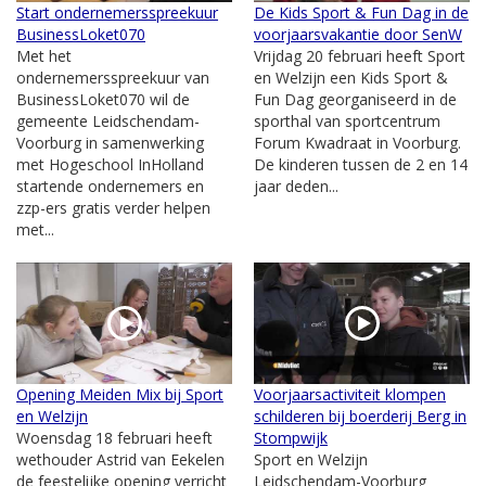
Start ondernemersspreekuur
De Kids Sport & Fun Dag in de
BusinessLoket070
voorjaarsvakantie door SenW
Met het
Vrijdag 20 februari heeft Sport
ondernemersspreekuur van
en Welzijn een Kids Sport &
BusinessLoket070 wil de
Fun Dag georganiseerd in de
gemeente Leidschendam-
sporthal van sportcentrum
Voorburg in samenwerking
Forum Kwadraat in Voorburg.
met Hogeschool InHolland
De kinderen tussen de 2 en 14
startende ondernemers en
jaar deden...
zzp-ers gratis verder helpen
met...
Opening Meiden Mix bij Sport
Voorjaarsactiviteit klompen
en Welzijn
schilderen bij boerderij Berg in
Woensdag 18 februari heeft
Stompwijk
wethouder Astrid van Eekelen
Sport en Welzijn
de feestelijke opening verricht
Leidschendam-Voorburg