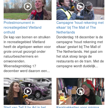
Protestmonument in
Campagne 'houd rekening met
recreatiegebied Vlietland
elkaar' bij The Mall of The
onthuld
Netherlands
De kap van bomen en struiken
Donderdag 18 december is de
in recreatiegebied Vlietland
campagne 'houd rekening met
heeft de afgelopen weken voor
elkaar' gestart bij The Mall of
grote onrust gezorgd onder
The Netherlands. Het gaat om
natuurbeschermers en
het stuk stoep langs de
omwonenden.
restaurants en de tram. Met de
Woensdagmiddag 17
campagne wordt duidelijk...
december werd daarom een...
Start van Tell It by Art in het
Kerstpakketten voor minima