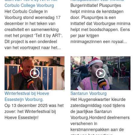
Corbulo College Voorburg
Burgerinitiatief Pluspuntjes
Het Corbulo College in
helpt minima de kerstdagen
Voorburg stond woensdag 17
door. Pluspuntjes is een
december in het teken van
initiatief dat Voorburgse minima
creativiteit en samenwerking
helpt met boodschappen. Eens
met het project 'Tell it by ART'.
per jaar krijgen
Dit project is een onderdeel
minimagezinnen een royaal...
van het voortraject naar het...
Winterfestival bij Hoeve
Santarun Voorburg
Essesteijn Voorburg.
Het Huygenskwartier kleurde
Op 13 december 2025 was het
zaterdagmiddag rood tijdens
zover: het Winterfestival bij
de jaarlijkse Santarun
Hoeve Essesteijn!
Voorburg.Honderd deelnemers
verschenen in
kerstmannenpakken aan de