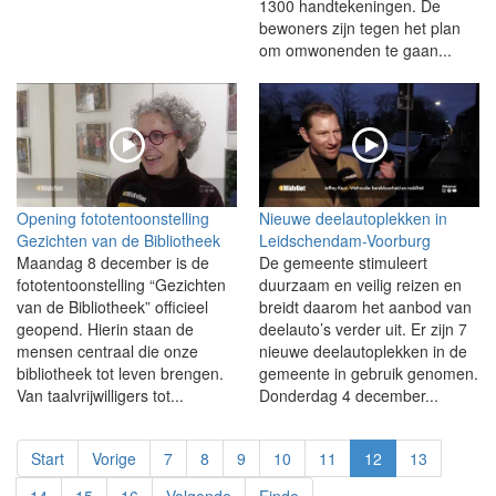
1300 handtekeningen. De
bewoners zijn tegen het plan
om omwonenden te gaan...
Opening fototentoonstelling
Nieuwe deelautoplekken in
Gezichten van de Bibliotheek
Leidschendam-Voorburg
Maandag 8 december is de
De gemeente stimuleert
fototentoonstelling “Gezichten
duurzaam en veilig reizen en
van de Bibliotheek” officieel
breidt daarom het aanbod van
geopend. Hierin staan de
deelauto’s verder uit. Er zijn 7
mensen centraal die onze
nieuwe deelautoplekken in de
bibliotheek tot leven brengen.
gemeente in gebruik genomen.
Van taalvrijwilligers tot...
Donderdag 4 december...
Start
Vorige
7
8
9
10
11
12
13
14
15
16
Volgende
Einde