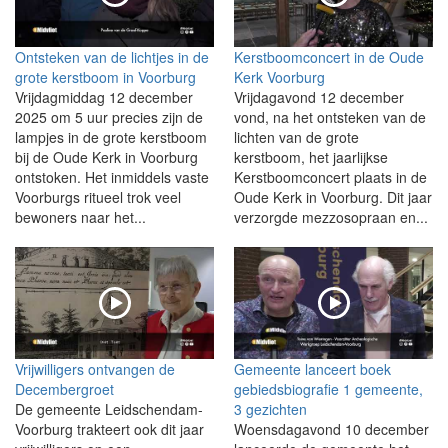
Ontsteken van de lichtjes in de
Kerstboomconcert in de Oude
grote kerstboom in Voorburg
Kerk Voorburg
Vrijdagmiddag 12 december
Vrijdagavond 12 december
2025 om 5 uur precies zijn de
vond, na het ontsteken van de
lampjes in de grote kerstboom
lichten van de grote
bij de Oude Kerk in Voorburg
kerstboom, het jaarlijkse
ontstoken. Het inmiddels vaste
Kerstboomconcert plaats in de
Voorburgs ritueel trok veel
Oude Kerk in Voorburg. Dit jaar
bewoners naar het...
verzorgde mezzosopraan en...
Vrijwilligers ontvangen de
Gemeente lanceert boek
Decembergroet
gebiedsbiografie 1 gemeente,
De gemeente Leidschendam-
3 gezichten
Voorburg trakteert ook dit jaar
Woensdagavond 10 december