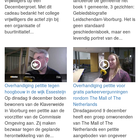
vrijwilligers op een
lanceerde de gemeente het
Decembergroet. Met dit
boek 1 gemeente, 3 gezichten:
cadeau bedankt het college
Gebiedsbiografie
vrijwilligers die actief zijn bij
Leidschendam-Voorburg. Het is
een organisatie of
geen standaard
buurtinitiatief...
geschiedenisboek, maar een
levendig portret van de...
Overhandiging petitie tegen
Overhandiging petitie voor
hoogbouw in de wijk Essesteijn
gratis parkeervergunningen
Op dinsdag 9 december boden
rondom The Mall of The
bewoners van de Klaverweide
Netherlands
in Voorburg een petitie aan de
Dinsdagavond 9 december
voorzitter van de Commissie
heeft een groep omwonenden
Omgeving aan. Zij maken
van The Mall of The
bezwaar tegen de geplande
Netherlands een petitie
herontwikkeling van de...
aangeboden van ongeveer