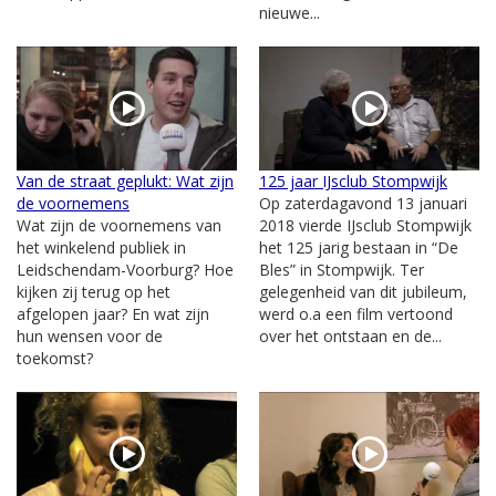
nieuwe...
Van de straat geplukt: Wat zijn
125 jaar IJsclub Stompwijk
de voornemens
Op zaterdagavond 13 januari
Wat zijn de voornemens van
2018 vierde IJsclub Stompwijk
het winkelend publiek in
het 125 jarig bestaan in “De
Leidschendam-Voorburg? Hoe
Bles” in Stompwijk. Ter
kijken zij terug op het
gelegenheid van dit jubileum,
afgelopen jaar? En wat zijn
werd o.a een film vertoond
hun wensen voor de
over het ontstaan en de...
toekomst?