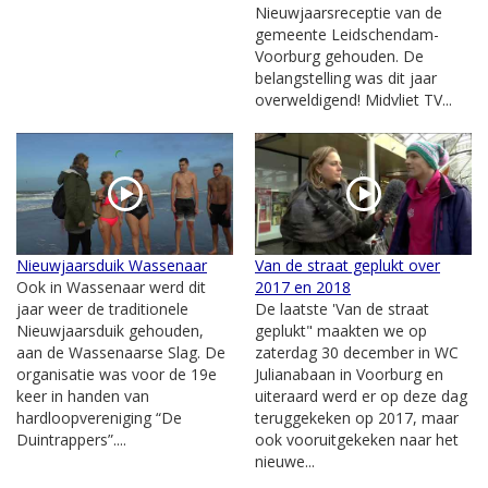
Nieuwjaarsreceptie van de
gemeente Leidschendam-
Voorburg gehouden. De
belangstelling was dit jaar
overweldigend! Midvliet TV...
Nieuwjaarsduik Wassenaar
Van de straat geplukt over
Ook in Wassenaar werd dit
2017 en 2018
jaar weer de traditionele
De laatste 'Van de straat
Nieuwjaarsduik gehouden,
geplukt" maakten we op
aan de Wassenaarse Slag. De
zaterdag 30 december in WC
organisatie was voor de 19e
Julianabaan in Voorburg en
keer in handen van
uiteraard werd er op deze dag
hardloopvereniging “De
teruggekeken op 2017, maar
Duintrappers”....
ook vooruitgekeken naar het
nieuwe...