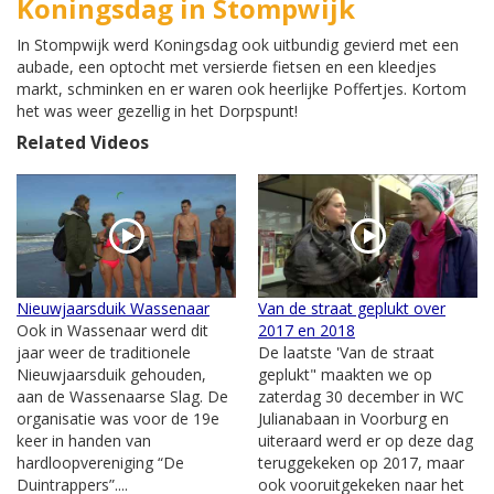
Koningsdag in Stompwijk
In Stompwijk werd Koningsdag ook uitbundig gevierd met een
aubade, een optocht met versierde fietsen en een kleedjes
markt, schminken en er waren ook heerlijke Poffertjes. Kortom
het was weer gezellig in het Dorpspunt!
Related Videos
Nieuwjaarsduik Wassenaar
Van de straat geplukt over
Ook in Wassenaar werd dit
2017 en 2018
jaar weer de traditionele
De laatste 'Van de straat
Nieuwjaarsduik gehouden,
geplukt" maakten we op
aan de Wassenaarse Slag. De
zaterdag 30 december in WC
organisatie was voor de 19e
Julianabaan in Voorburg en
keer in handen van
uiteraard werd er op deze dag
hardloopvereniging “De
teruggekeken op 2017, maar
Duintrappers”....
ook vooruitgekeken naar het