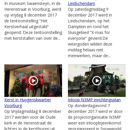
In museum Swaensteyn, in de
Leidschendam
Herenstraat in Voorburg, werd
Op zaterdagmiddag 9
op vrijdag 8 december 2017
december 2017 werd in
de tentoonstelling “Het
Leidschendam, op het
Kerstverhaal uitgestald”
Damplein en rond het
geopend. Deze tentoonstelling
Sluisgebied “X-mas for
met kerststallen van over de...
everyone” gevierd.De
weergoden wilden deze
middag helaas niet
meewerken, maar de...
Kerst in Huygenskwartier
Inloop N3MP inrichtingsplan
Voorburg
Op donderdagavond 7
Op Vrijdagmiddag 8 december
december 2017 werd er door
2017 werden voor de Oude
de projectorganisatie N3MP
kerk in de Herenstraat de
weer een inloopbijeenkomst
lichtjes in de kerstboom uit
georganiseerd in Snowworld