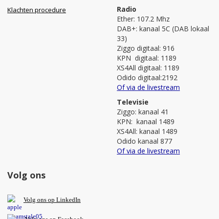
Radio
Klachten procedure
Ether: 107.2 Mhz
DAB+: kanaal 5C (DAB lokaal
33)
Ziggo digitaal: 916
KPN digitaal: 1189
XS4All digitaal: 1189
Odido digitaal:2192
Of via de livestream
Televisie
Ziggo: kanaal 41
KPN: kanaal 1489
XS4All: kanaal 1489
Odido kanaal 877
Of via de livestream
Volg ons
V
olg ons op L
inkedIn