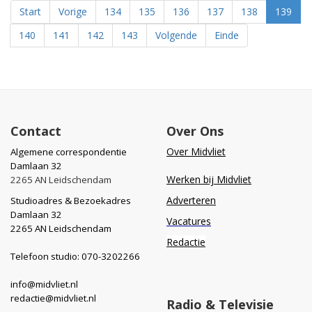
Start
Vorige
134
135
136
137
138
139
140
141
142
143
Volgende
Einde
Contact
Over Ons
Over Midvliet
Algemene correspondentie
Damlaan 32
Werken bij Midvliet
2265 AN Leidschendam
Adverteren
Studioadres & Bezoekadres
Damlaan 32
Vacatures
2265 AN Leidschendam
Redactie
Telefoon studio: 070-3202266
info@midvliet.nl
redactie@midvliet.nl
Radio & Televisie