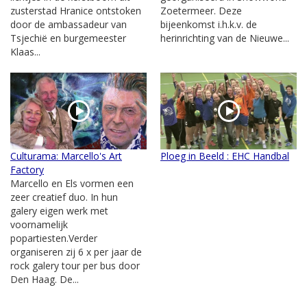
zusterstad Hranice ontstoken
Zoetermeer. Deze
door de ambassadeur van
bijeenkomst i.h.k.v. de
Tsjechië en burgemeester
herinrichting van de Nieuwe...
Klaas...
Culturama: Marcello's Art
Ploeg in Beeld : EHC Handbal
Factory
Marcello en Els vormen een
zeer creatief duo. In hun
galery eigen werk met
voornamelijk
popartiesten.Verder
organiseren zij 6 x per jaar de
rock galery tour per bus door
Den Haag. De...