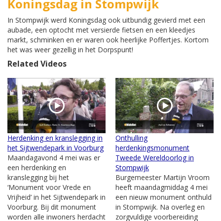
Koningsdag in Stompwijk
In Stompwijk werd Koningsdag ook uitbundig gevierd met een
aubade, een optocht met versierde fietsen en een kleedjes
markt, schminken en er waren ook heerlijke Poffertjes. Kortom
het was weer gezellig in het Dorpspunt!
Related Videos
Herdenking en kranslegging in
Onthulling
het Sijtwendepark in Voorburg
herdenkingsmonument
Maandagavond 4 mei was er
Tweede Wereldoorlog in
een herdenking en
Stompwijk
kranslegging bij het
Burgemeester Martijn Vroom
‘Monument voor Vrede en
heeft maandagmiddag 4 mei
Vrijheid’ in het Sijtwendepark in
een nieuw monument onthuld
Voorburg. Bij dit monument
in Stompwijk. Na overleg en
worden alle inwoners herdacht
zorgvuldige voorbereiding