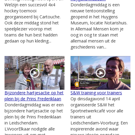
Welzijn een succesvol 4x4
Donderdagmiddag is een
hockey toernooi
nieuwe tentoonstelling
georganiseerd bij Cartouche.
geopend in het Huygens
Ook deze middag stond het
Museum, locatie Notarishuis.
speelplezier voorop met
In Allemaal Mensen kom je
teams die hun best hadden
oog in oog te staan met
gedaan op hun kleding...
allemaal mensen uit de
geschiedenis van...
Bijzondere hartjesactie op het
S&W training voor trainers
plein bij de Prins Frederiklaan
Op dinsdagavond 14 april
Donderdagmiddag was er een
organiseerde S&W het
bijzondere hartjesactie op het
Sportnetwerkcafé voor alle
plein bij de Prins Frederiklaan
trainers uit
in Leidschendam.
Leidschendam‑Voorburg. Een
LVvoorElkaar nodigde alle
inspirerende avond waar
Inwoners uit om met
nieuwe ideeën opgedaan