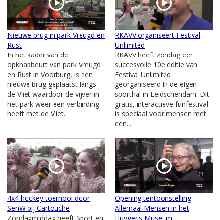
Nieuwe brug in park Vreugd en
RKAVV organiseert Festival
Rust
Unlimited
In het kader van de
RKAVV heeft zondag een
opknapbeurt van park Vreugd
succesvolle 10e editie van
en Rust in Voorburg, is een
Festival Unlimited
nieuwe brug geplaatst langs
georganiseerd in de eigen
de Vliet waardoor de vijver in
sporthal in Leidschendam. Dit
het park weer een verbinding
gratis, interactieve funfestival
heeft met de Vliet.
is speciaal voor mensen met
een...
4x4 hockey toernooi door
Opening tentoonstelling
SenW bij Cartouche
Allemaal Mensen in het
Zondagmiddag heeft Sport en
Huygens Museum