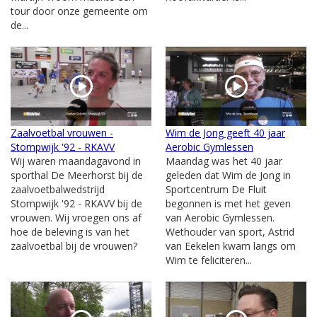
tour door onze gemeente om
de...
Zaalvoetbal vrouwen -
Wim de Jong geeft 40 jaar
Stompwijk '92 - RKAVV
Aerobic Gymlessen
Wij waren maandagavond in
Maandag was het 40 jaar
sporthal De Meerhorst bij de
geleden dat Wim de Jong in
zaalvoetbalwedstrijd
Sportcentrum De Fluit
Stompwijk '92 - RKAVV bij de
begonnen is met het geven
vrouwen. Wij vroegen ons af
van Aerobic Gymlessen.
hoe de beleving is van het
Wethouder van sport, Astrid
zaalvoetbal bij de vrouwen?
van Eekelen kwam langs om
Wim te feliciteren...