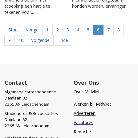
stoepkrijt een hartje te
konden worden, ervaringen...
tekenen voor...
Start
Vorige
1
2
3
4
5
6
7
8
9
10
Volgende
Einde
Contact
Over Ons
Over Midvliet
Algemene correspondentie
Damlaan 32
Werken bij Midvliet
2265 AN Leidschendam
Adverteren
Studioadres & Bezoekadres
Damlaan 32
Vacatures
2265 AN Leidschendam
Redactie
Telefoon studio: 070-3202266