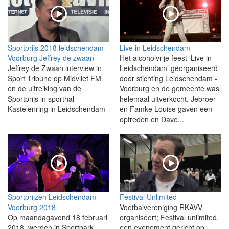
Sportprijs 2018 leidschendam-
Live in Leidschendam
Voorburg Jeffrey de zwaan
Het alcoholvrije feest ‘Live in
Jeffrey de Zwaan interview in
Leidschendam’ georganiseerd
Sport Tribune op Midvliet FM
door stichting Leidschendam -
en de uitreiking van de
Voorburg en de gemeente was
Sportprijs in sporthal
helemaal uitverkocht. Jebroer
Kastelenring in Leidschendam
en Famke Louise gaven een
optreden en Dave...
Sportprijzen Leidschendam
Festival Unlimited
Voorburg 2018
Voetbalvereniging RKAVV
Op maandagavond 18 februari
organiseert; Festival unlimited,
2018, werden in Sportpark
een evenement gericht op