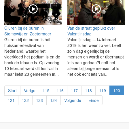
Gluren bij de buren in
Van de straat geplukt over
Stompwijk en Zoetermeer
Valentijnsdag
Gluren bij de buren is hét
Valentijnsdag....14 februari
huiskamerfestival van
2019 is het weer zo ver. Leeft
Nederland, waarbij het
zo'n dag eigenlijk bij de
vloerkleed het podium is en de
mensen en wordt er überhaupt
bank de tribune is. Op zondag
iets aan gedaan?Leeft het
10 februari werd dit festival in
alleen bij jonge mensen of is
maar liefst 23 gemeenten in...
het ook echt iets van...
Start
Vorige
115
116
117
118
119
120
121
122
123
124
Volgende
Einde