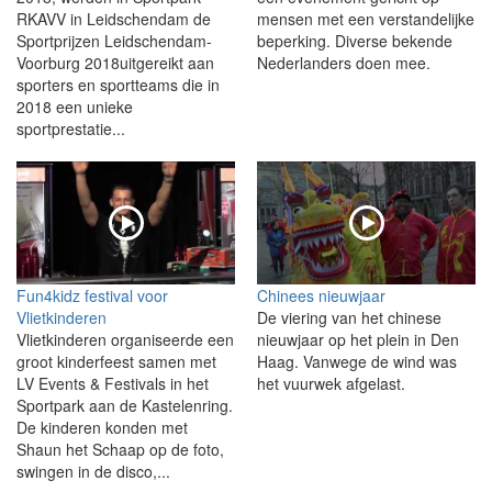
RKAVV in Leidschendam de
mensen met een verstandelijke
Sportprijzen Leidschendam-
beperking. Diverse bekende
Voorburg 2018uitgereikt aan
Nederlanders doen mee.
sporters en sportteams die in
2018 een unieke
sportprestatie...
Fun4kidz festival voor
Chinees nieuwjaar
Vlietkinderen
De viering van het chinese
Vlietkinderen organiseerde een
nieuwjaar op het plein in Den
groot kinderfeest samen met
Haag. Vanwege de wind was
LV Events & Festivals in het
het vuurwek afgelast.
Sportpark aan de Kastelenring.
De kinderen konden met
Shaun het Schaap op de foto,
swingen in de disco,...