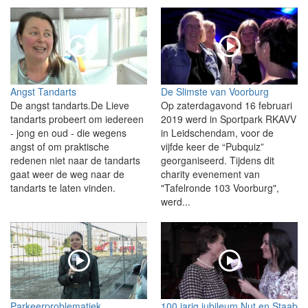
Angst Tandarts
De Slimste van Voorburg
De angst tandarts.De Lieve
Op zaterdagavond 16 februari
tandarts probeert om iedereen
2019 werd in Sportpark RKAVV
- jong en oud - die wegens
in Leidschendam, voor de
angst of om praktische
vijfde keer de “Pubquiz”
redenen niet naar de tandarts
georganiseerd. Tijdens dit
gaat weer de weg naar de
charity evenement van
tandarts te laten vinden.
"Tafelronde 103 Voorburg",
werd...
Parkeerproblematiek
100 jarig jubileum Nut en Staab