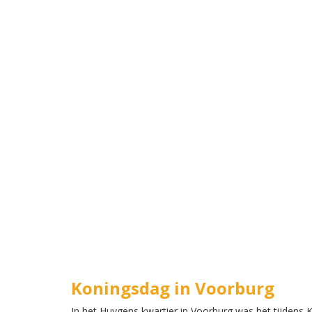
Koningsdag in Voorburg
In het Huygens kwartier in Voorburg was het tijdens 