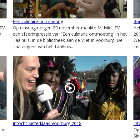
Een culinaire ontmoeting
Rom
 TV
Op dinsdagmorgen 20 november maakte Midvliet TV
He
n
een sfeerimpressie van “Een culinaire ontmoeting” in het
201
Taalhuis, in de bibliotheek aan de Vliet in Voorburg. De
We
Taalvragers van het Taalhuis...
Le
Intocht Sinterklaas Voorburg 2018
Int
 in
Op
Sin