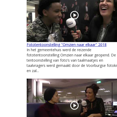
Fototentoonstelling "Omzien naar elkaar" 2018
In het gemeentehuis werd de reizende
fototentoonstelling Omzien naar elkaar geopend. De
tentoonstelling van foto’s van taalmaatjes en
taalvragers werd gemaakt door de Voorburgse fotokr
en zal...