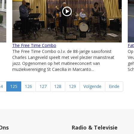
The Free Time Combo
Fat
The Free Time Combo o.l.v. de 88-jarige saxofonist
Op
Charles Langeveld speelt met veel plezier mainstreat
Veu
jazz. Opgenomen op het matineeconcert van
geh
muziekvereniging St Caecilia in Marcanto...
Sch
24
125
126
127
128
129
Volgende
Einde
Ons
Radio & Televisie