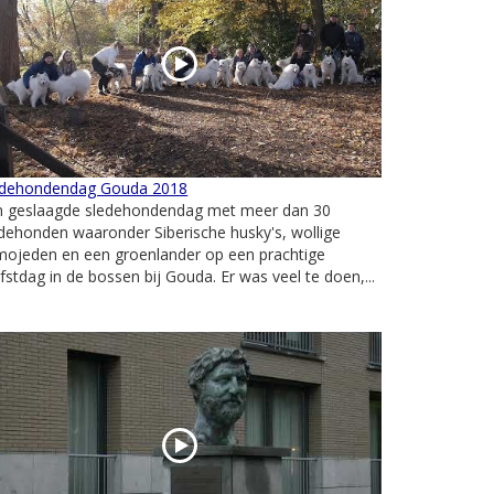
edehondendag Gouda 2018
n geslaagde sledehondendag met meer dan 30
dehonden waaronder Siberische husky's, wollige
mojeden en een groenlander op een prachtige
fstdag in de bossen bij Gouda. Er was veel te doen,...