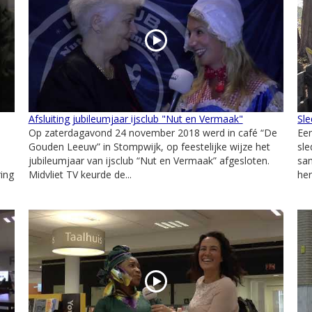
Afsluiting jubileumjaar ijsclub "Nut en Vermaak"
Sl
Op zaterdagavond 24 november 2018 werd in café “De
Ee
Gouden Leeuw” in Stompwijk, op feestelijke wijze het
sle
jubileumjaar van ijsclub “Nut en Vermaak” afgesloten.
sa
ing
Midvliet TV keurde de...
her