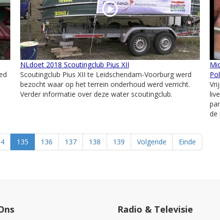
NLdoet 2018 Scoutingclub Pius XII
Mid
ed
Scoutingclub Pius XII te Leidschendam-Voorburg werd
Pol
bezocht waar op het terrein onderhoud werd verricht.
Vri
Verder informatie over deze water scoutingclub.
liv
par
de 
34
135
136
137
138
139
Volgende
Einde
Ons
Radio & Televisie