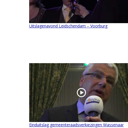
Uitslagenavond Leidschendam – Voorburg
Einduitslag gemeenteraadsverkiezingen Wassenaar