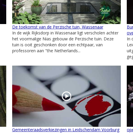
De toekomst van de Perzische tuin, Wassenaar
Bu
In de wijk Rijksdorp in Wassenaar ligt verscholen achter
ove
het voormalige Nias gebouw de Perzische tuin. Deze
In 
tuin is ooit geschonken door een echtpaar, van
Le
professoren aan "the Netherlands...
uit
ge
Gemeenteraadsverkiezingen in Leidschendam Voorburg
op