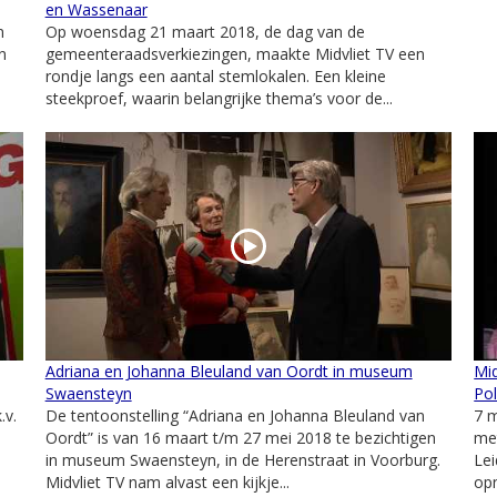
en Wassenaar
n
Op woensdag 21 maart 2018, de dag van de
n
gemeenteraadsverkiezingen, maakte Midvliet TV een
rondje langs een aantal stemlokalen. Een kleine
steekproef, waarin belangrijke thema’s voor de...
Adriana en Johanna Bleuland van Oordt in museum
Mid
Swaensteyn
Pol
.v.
De tentoonstelling “Adriana en Johanna Bleuland van
7 m
Oordt” is van 16 maart t/m 27 mei 2018 te bezichtigen
met
in museum Swaensteyn, in de Herenstraat in Voorburg.
Lei
Midvliet TV nam alvast een kijkje...
opn