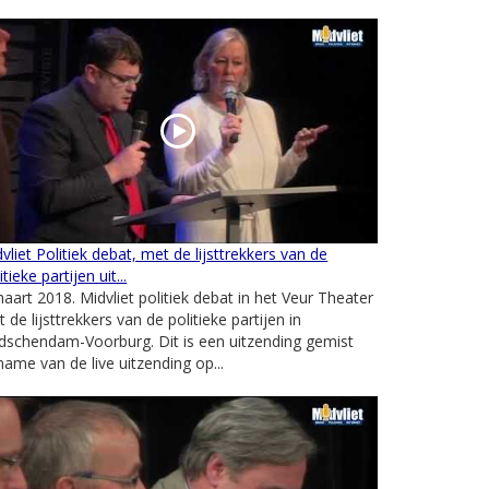
vliet Politiek debat, met de lijsttrekkers van de
itieke partijen uit...
aart 2018. Midvliet politiek debat in het Veur Theater
 de lijsttrekkers van de politieke partijen in
dschendam-Voorburg. Dit is een uitzending gemist
ame van de live uitzending op...