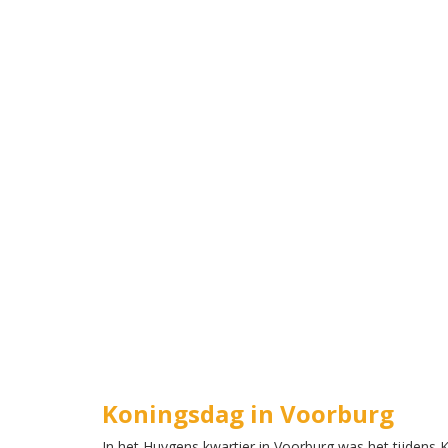
Koningsdag in Voorburg
In het Huygens kwartier in Voorburg was het tijdens 