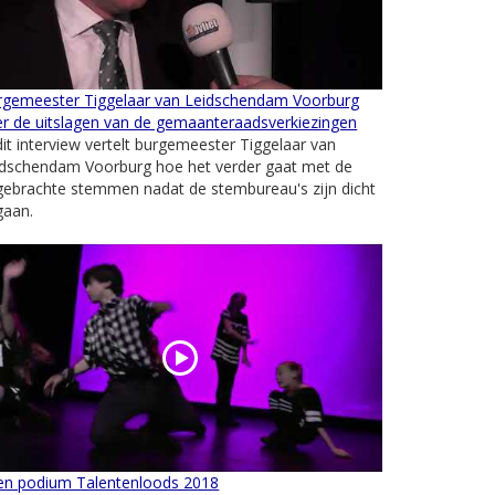
rgemeester Tiggelaar van Leidschendam Voorburg
r de uitslagen van de gemaanteraadsverkiezingen
dit interview vertelt burgemeester Tiggelaar van
idschendam Voorburg hoe het verder gaat met de
gebrachte stemmen nadat de stembureau's zijn dicht
gaan.
en podium Talentenloods 2018