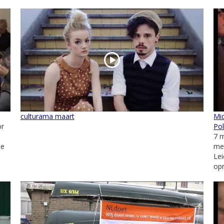
culturama maart
Mid
or
Pol
7 m
de
met
Lei
opn