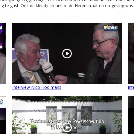
ng te gast. Ook de kleedjesmarkt in de Herenstraat en omgeving was
Interview Nico Hooimans
Int