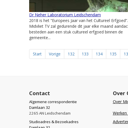
Dr Neher Laboratorium Leidschendam
2018 is het “Europees Jaar van het Cultureel Erfgoed”.
Midvliet TV zal gedurende dit jaar elke maand aandac
besteden aan een stuk cultureel erfgoed binnen de
gemeente...
Start
Vorige
132
133
134
135
1
Contact
Over 
Over Mid
Algemene correspondentie
Damlaan 32
Werken b
2265 AN Leidschendam
Adverte
Studioadres & Bezoekadres
Damlaan 32