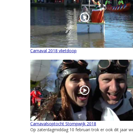
Carnaval 2018 vlietdoop
Carnavalsoptocht Stompwijk 2018
Op zaterdagmiddag 10 februari trok er ook dit jaar w