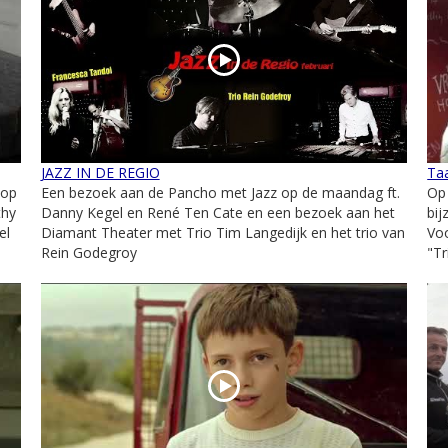
JAZZ IN DE REGIO
Ta
 op
Een bezoek aan de Pancho met Jazz op de maandag ft.
Op
thy
Danny Kegel en René Ten Cate en een bezoek aan het
bij
el
Diamant Theater met Trio Tim Langedijk en het trio van
Voo
Rein Godegroy
"Tr