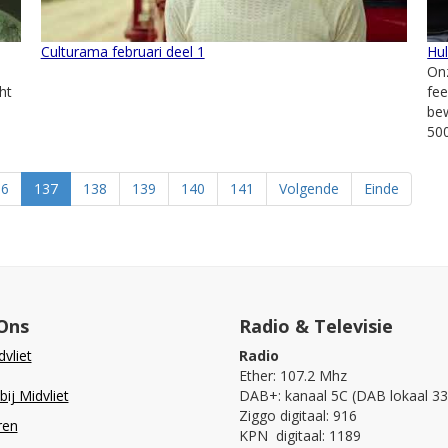
Culturama februari deel 1
Hul
On
ht
fee
be
500
36
137
138
139
140
141
Volgende
Einde
Ons
Radio & Televisie
vliet
Radio
Ether: 107.2 Mhz
ij Midvliet
DAB+: kanaal 5C (DAB lokaal 33
Ziggo digitaal: 916
ren
KPN digitaal: 1189