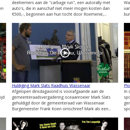
deelnemers aan de "carbage run", een autorally met
Wa
en
auto's, die in aanschaf niet meer mogen kosten dan
van
€500,-, begonnen aan hun tocht door Roemenië,...
bu
Huldiging Mark Slats Raadhuis Wassenaar
Plo
Afgelopen dinsdagavond is voorafgaande aan de
In 
ijd
gemeenteraadsvergadering oceaanroeier Mark Slats
spo
gehuldigd door de gemeenteraad van Wassenaar.
gen
Burgemeester Frank Koen omschreef Mark als een...
spo