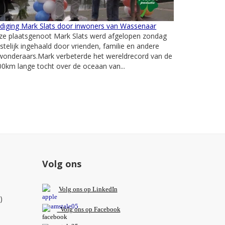
diging Mark Slats door inwoners van Wassenaar
ze plaatsgenoot Mark Slats werd afgelopen zondag
stelijk ingehaald door vrienden, familie en andere
wonderaars.Mark verbeterde het wereldrecord van de
0km lange tocht over de oceaan van...
Volg ons
V
olg ons op L
inkedIn
)
Volg ons op Facebook