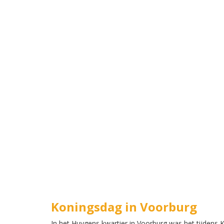
Koningsdag in Voorburg
In het Huygens kwartier in Voorburg was het tijdens 