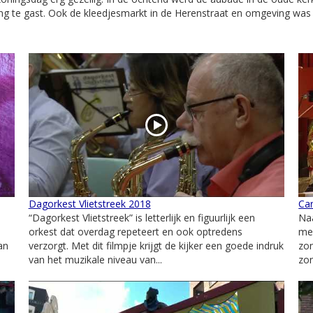
ng te gast. Ook de kleedjesmarkt in de Herenstraat en omgeving was
Dagorkest Vlietstreek 2018
Ca
“Dagorkest Vlietstreek” is letterlijk en figuurlijk een
Na
orkest dat overdag repeteert en ook optredens
men
an
verzorgt. Met dit filmpje krijgt de kijker een goede indruk
zon
van het muzikale niveau van...
zon