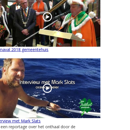
rnaval 2018 gemeentehuis
erview met Mark Slats
een reportage over het onthaal door de