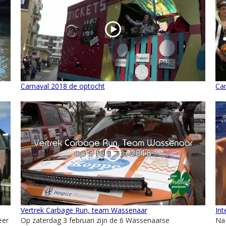
Carnaval 2018 de optocht
Ca
Vertrek Carbage Run, team Wassenaar
Int
eer
Op zaterdag 3 februari zijn de 6 Wassenaarse
Na 