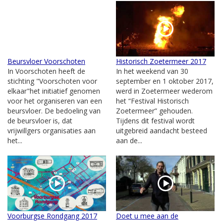
Beursvloer Voorschoten
Historisch Zoetermeer 2017
In Voorschoten heeft de
In het weekend van 30
stichting "Voorschoten voor
september en 1 oktober 2017,
elkaar"het initiatief genomen
werd in Zoetermeer wederom
voor het organiseren van een
het “Festival Historisch
beursvloer. De bedoeling van
Zoetermeer” gehouden.
de beursvloer is, dat
Tijdens dit festival wordt
vrijwillgers organisaties aan
uitgebreid aandacht besteed
het...
aan de...
Voorburgse Rondgang 2017
Doet u mee aan de