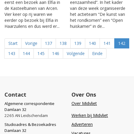
eerst een bezoek aan Elfia in
eenzaamheid”. In het kader
de Kasteeltuinen van Arcen.
van deze week organiseerde
Vier keer op rij waren we
het actieteam “De kunst van
eerder op bezoek bij Elfia in
het rondkomen” een “Open
Haarzuilens en dus werd er...
huiskamer” in de...
Start
Vorige
137
138
139
140
141
142
143
144
145
146
Volgende
Einde
Contact
Over Ons
Over Midvliet
Algemene correspondentie
Damlaan 32
Werken bij Midvliet
2265 AN Leidschendam
Adverteren
Studioadres & Bezoekadres
Damlaan 32
Vacatures