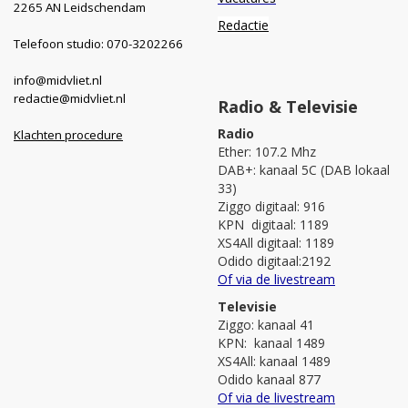
2265 AN Leidschendam
Redactie
Telefoon studio: 070-3202266
info@midvliet.nl
redactie@midvliet.nl
Radio & Televisie
Radio
Klachten procedure
Ether: 107.2 Mhz
DAB+: kanaal 5C (DAB lokaal
33)
Ziggo digitaal: 916
KPN digitaal: 1189
XS4All digitaal: 1189
Odido digitaal:2192
Of via de livestream
Televisie
Ziggo: kanaal 41
KPN: kanaal 1489
XS4All: kanaal 1489
Odido kanaal 877
Of via de livestream