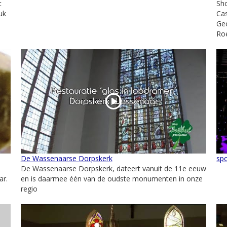
t
Sho
uk
Ca
Geo
Roe
De Wassenaarse Dorpskerk
sp
De Wassenaarse Dorpskerk, dateert vanuit de 11e eeuw
ar.
en is daarmee één van de oudste monumenten in onze
regio