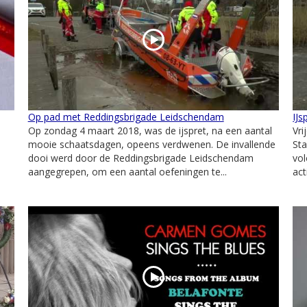
Op pad met Reddingsbrigade Leidschendam
IJs
Op zondag 4 maart 2018, was de ijspret, na een aantal
Vri
mooie schaatsdagen, opeens verdwenen. De invallende
Sta
dooi werd door de Reddingsbrigade Leidschendam
vol
aangegrepen, om een aantal oefeningen te...
act