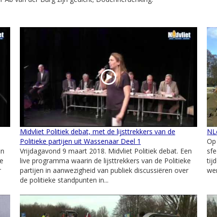
Midvliet Politiek debat, met de lijsttrekkers van de
NL
Politieke partijen uit Wassenaar Deel 1
Op 
en
Vrijdagavond 9 maart 2018. Midvliet Politiek debat. Een
sfe
ke
live programma waarin de lijsttrekkers van de Politieke
tij
r
partijen in aanwezigheid van publiek discussiëren over
wer
de politieke standpunten in...