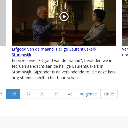
Erfgoed van de maand: Heilige Laurentiuskerk
Van
Stompwijk
ond
In onze serie "Erfgoed van de maand", besteden we in
februari aandacht aan de heilige Laurentiuskerk in
Stompwijk. Bijzonder is de verbindende rol die deze kerk
nog steeds speelt in het buurtschap...
35
136
137
138
139
140
Volgende
Einde