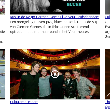
Jazz in de Regio Carmen Gomes live Veur Leidschendam
Cu
Een mengeling tussen jazz, blues en soul. Dat is de stijl
Op
van Carmen Gomes die in februarieen schitterend
Fra
die
optreden deed met haar band in het Veur theater.
org
Ge
...
Culturama: maart
The
Xp