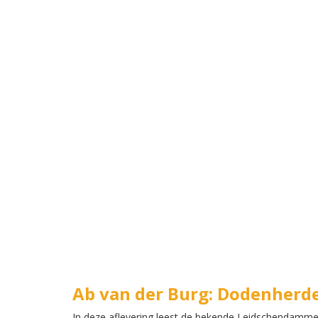
Ab van der Burg: Dodenherd
In deze aflevering leest de bekende Leidschendammer