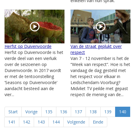
enkelen van hun sprak.
Herfst op Duivenvoorde
Van de straat geplukt over
Herfst op Duivenvoorde is het
respect
vierde deel van een vierluik
Van 7 - 12 november is het de
over de seizoenen op
“Week van respect”. Hoe is het
Duivenvoorde. In 2017 wordt
vandaag de dag gesteld met
er met de tentoonstelling
het respect voor elkaar in
‘Seasons op Duivenvoorde’
Leidschendam-Voorburg?
aandacht besteed aan de
Midvliet TV peilde met gepast
vier...
respect de mening van de...
Start
Vorige
135
136
137
138
139
140
141
142
143
144
Volgende
Einde