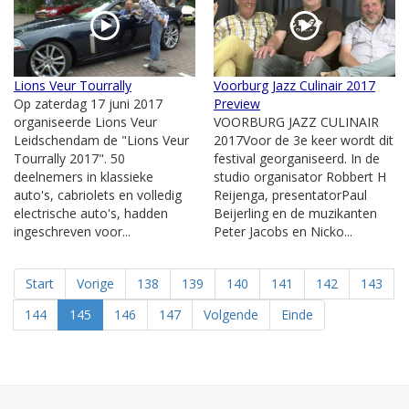
Lions Veur Tourrally
Voorburg Jazz Culinair 2017
Op zaterdag 17 juni 2017
Preview
organiseerde Lions Veur
VOORBURG JAZZ CULINAIR
Leidschendam de "Lions Veur
2017Voor de 3e keer wordt dit
Tourrally 2017". 50
festival georganiseerd. In de
deelnemers in klassieke
studio organisator Robbert H
auto's, cabriolets en volledig
Reijenga, presentatorPaul
electrische auto's, hadden
Beijerling en de muzikanten
ingeschreven voor...
Peter Jacobs en Nicko...
Start
Vorige
138
139
140
141
142
143
144
145
146
147
Volgende
Einde