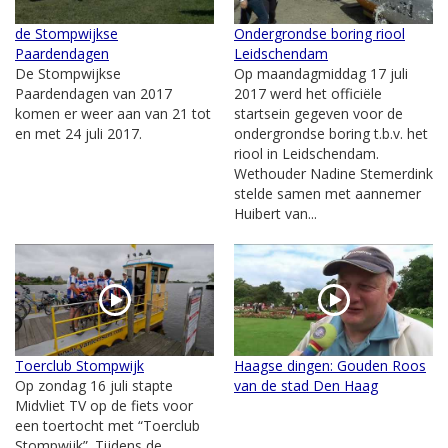
de Stompwijkse
Ondergrondse boring riool
Paardendagen
Leidschendam
De Stompwijkse
Op maandagmiddag 17 juli
Paardendagen van 2017
2017 werd het officiële
komen er weer aan van 21 tot
startsein gegeven voor de
en met 24 juli 2017.
ondergrondse boring t.b.v. het
riool in Leidschendam.
Wethouder Nadine Stemerdink
stelde samen met aannemer
Huibert van...
Toerclub Stompwijk
Haagse dingen: Gouden Roos
Op zondag 16 juli stapte
van de stad Den Haag
Midvliet TV op de fiets voor
een toertocht met “Toerclub
Stompwijk”. Tijdens de