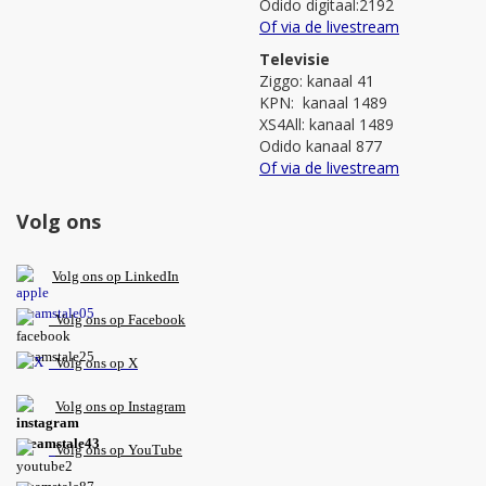
Odido digitaal:2192
Of via de livestream
Televisie
Ziggo: kanaal 41
KPN: kanaal 1489
XS4All: kanaal 1489
Odido kanaal 877
Of via de livestream
Volg ons
V
olg ons op L
inkedIn
Volg ons op Facebook
Volg ons op X
Volg ons op Instagram
Volg
ons op
YouTube