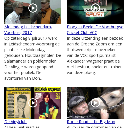
Molendag Leidschendam-
Ploeg in Beeld: De Voorburgse
Voorburg 2017
Cricket Club VCC
Op zaterdag 8 juli 2017 werd
In deze uitzending een bezoek
in Leidschendam-Voorburg de
aan de Groene Zoom om een
plaatselijke Molendag
thuiswedstrijd te bezoeken
gehouden. Houtzaagmolen De
van de VCC.Sportjournalist
Salamander en poldermolen
Alexander Wagener praat oa
De Vlieger waren geopend
met bestuur, speler en trainer
voor het publiek. De
van deze ploeg.
avonturen van Don...
De Vinylclub
Rooie Ruud Little Big Man
Al heel wat jaartjes
Al 25 jaar de drummer van de