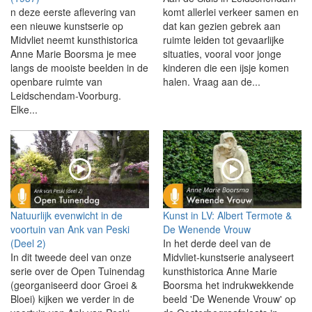
n deze eerste aflevering van
komt allerlei verkeer samen en
een nieuwe kunstserie op
dat kan gezien gebrek aan
Midvliet neemt kunsthistorica
ruimte leiden tot gevaarlijke
Anne Marie Boorsma je mee
situaties, vooral voor jonge
langs de mooiste beelden in de
kinderen die een ijsje komen
openbare ruimte van
halen. Vraag aan de...
Leidschendam-Voorburg.
Elke...
Natuurlijk evenwicht in de
Kunst in LV: Albert Termote &
voortuin van Ank van Peski
De Wenende Vrouw
(Deel 2)
In het derde deel van de
In dit tweede deel van onze
Midvliet-kunstserie analyseert
serie over de Open Tuinendag
kunsthistorica Anne Marie
(georganiseerd door Groei &
Boorsma het indrukwekkende
Bloei) kijken we verder in de
beeld 'De Wenende Vrouw' op