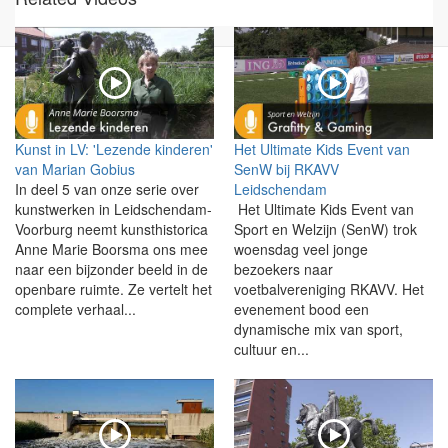
Kunst in LV: 'Lezende kinderen'
Het Ultimate Kids Event van
van Marian Gobius
SenW bij RKAVV
In deel 5 van onze serie over
Leidschendam
kunstwerken in Leidschendam-
Het Ultimate Kids Event van
Voorburg neemt kunsthistorica
Sport en Welzijn (SenW) trok
Anne Marie Boorsma ons mee
woensdag veel jonge
naar een bijzonder beeld in de
bezoekers naar
openbare ruimte. Ze vertelt het
voetbalvereniging RKAVV. Het
complete verhaal...
evenement bood een
dynamische mix van sport,
cultuur en...