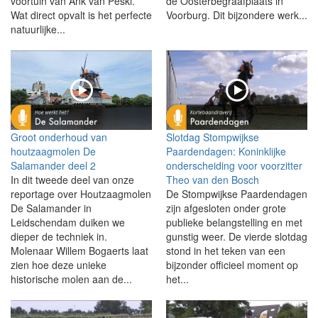
voortuin van Ank van Peski.
de Oosterbegraafplaats in
Wat direct opvalt is het perfecte
Voorburg. Dit bijzondere werk...
natuurlijke...
Groot onderhoud van
Slotdag Stompwijkse
houtzaagmolen De
Paardendagen: Koninklijke
Salamander deel 2
onderscheiding voor voorzitter
In dit tweede deel van onze
Theo van den Bosch
reportage over Houtzaagmolen
De Stompwijkse Paardendagen
De Salamander in
zijn afgesloten onder grote
Leidschendam duiken we
publieke belangstelling en met
dieper de techniek in.
gunstig weer. De vierde slotdag
Molenaar Willem Bogaerts laat
stond in het teken van een
zien hoe deze unieke
bijzonder officieel moment op
historische molen aan de...
het...