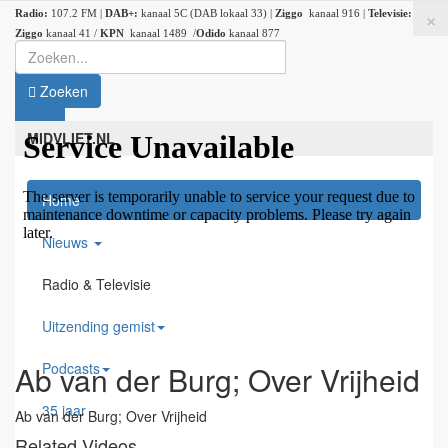
×
Radio:
107.2 FM |
DAB+:
kanaal 5C (DAB lokaal 33) |
Ziggo
kanaal 916 |
Televisie:
Ziggo
kanaal 41 /
KPN
kanaal 1489 /
Odido
kanaal 877
Zoeken
MIDVLIET.NL
Home
Nieuws
Radio & Televisie
Uitzending gemist
Podcasts
Ab van der Burg; Over Vrijheid
35 jaar
Ab van der Burg; Over Vrijheid
Related Videos