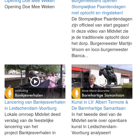
Opening Doe Mee Weken
Burgemeesters openen
Opening Doe Mee Weken
Stompwijkse Paardendagen
met optocht en ringsteken!
De Stompwijkse Paardendagen
zijn officieel van start gegaan!
In deze video van Midvliet zie
je de traditionele optocht door
het dorp. Burgemeester Martijn
Vroom en loco-burgemeester
Bianca...
Lancering van Bankjesverhalen
Kunst in LV: Albert Termote &
in Leidschendam-Voorburg
De Barmhartige Samaritaan
Lokale omroep Midvliet deed
In het tweede deel van de
verslag van de feestelijke
Midvliet-serie over openbare
lancering van het
kunst in Leidschendam-
project Bankjesverhalen in
Voorburg analyseert