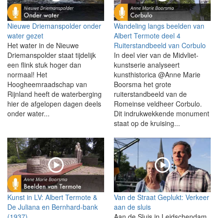
Nieuwe Driemanspolder onder
Wandeling langs beelden van
water gezet
Albert Termote deel 4
Het water in de Nieuwe
Ruiterstandbeeld van Corbulo
Driemanspolder staat tijdelijk
In deel vier van de Midvliet-
een flink stuk hoger dan
kunstserie analyseert
normaal! Het
kunsthistorica @Anne Marie
Hoogheemraadschap van
Boorsma het grote
Rijnland heeft de waterberging
ruiterstandbeeld van de
hier de afgelopen dagen deels
Romeinse veldheer Corbulo.
onder water...
Dit indrukwekkende monument
staat op de kruising...
Kunst in LV: Albert Termote &
Van de Straat Geplukt: Verkeer
De Juliana en Bernhard-bank
aan de sluis
(1937)
Aan de Sluis in Leidschendam