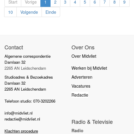
Start
Vorige
1
2
3
4
5
6
7
8
9
10
Volgende
Einde
Contact
Over Ons
Over Midvliet
Algemene correspondentie
Damlaan 32
Werken bij Midvliet
2265 AN Leidschendam
Adverteren
Studioadres & Bezoekadres
Damlaan 32
Vacatures
2265 AN Leidschendam
Redactie
Telefoon studio: 070-3202266
info@midvliet.nl
redactie@midvliet.nl
Radio & Televisie
Radio
Klachten procedure