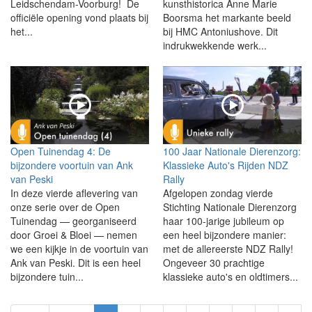
Leidschendam-Voorburg! De
kunsthistorica Anne Marie
officiële opening vond plaats bij
Boorsma het markante beeld
het...
bij HMC Antoniushove. Dit
indrukwekkende werk...
Open Tuinendag 4: De
100 Jaar Nationale Dierenzorg:
bijzondere voortuin van Ank
Klassieke Auto's Rijden NDZ
van Peski
Rally
In deze vierde aflevering van
Afgelopen zondag vierde
onze serie over de Open
Stichting Nationale Dierenzorg
Tuinendag — georganiseerd
haar 100-jarige jubileum op
door Groei & Bloei — nemen
een heel bijzondere manier:
we een kijkje in de voortuin van
met de allereerste NDZ Rally!
Ank van Peski. Dit is een heel
Ongeveer 30 prachtige
bijzondere tuin...
klassieke auto's en oldtimers...