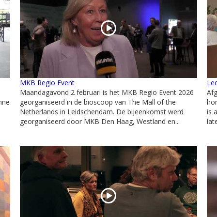
MKB Regio Event
Le
Maandagavond 2 februari is het MKB Regio Event 2026
Af
nne
georganiseerd in de bioscoop van The Mall of the
hon
Netherlands in Leidschendam. De bijeenkomst werd
is 
georganiseerd door MKB Den Haag, Westland en...
lat