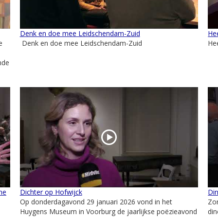
Denk en doe mee Leidschendam-Zuid
He
e
Denk en doe mee Leidschendam-Zuid
He
nde
ne
Dichter op Hofwijck
Din
Op donderdagavond 29 januari 2026 vond in het
Zon
-
Huygens Museum in Voorburg de jaarlijkse poëzieavond
din