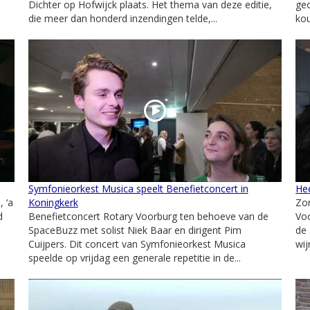
Dichter op Hofwijck plaats. Het thema van deze editie,
geo
die meer dan honderd inzendingen telde,...
ko
Symfonieorkest Musica speelt Benefietconcert in
He
 ‘a
Koningkerk
Zon
d
Benefietconcert Rotary Voorburg ten behoeve van de
Voo
SpaceBuzz met solist Niek Baar en dirigent Pim
de 
Cuijpers. Dit concert van Symfonieorkest Musica
wij
speelde op vrijdag een generale repetitie in de...