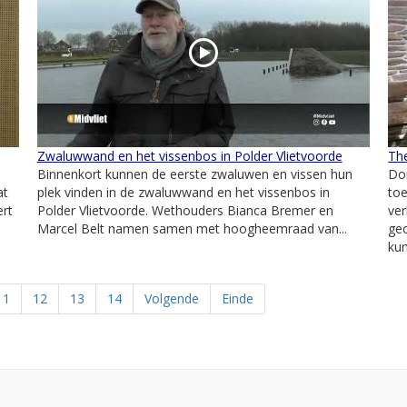
Zwaluwwand en het vissenbos in Polder Vlietvoorde
Th
Binnenkort kunnen de eerste zwaluwen en vissen hun
Don
at
plek vinden in de zwaluwwand en het vissenbos in
to
ert
Polder Vlietvoorde. Wethouders Bianca Bremer en
ve
Marcel Belt namen samen met hoogheemraad van...
ge
kun
11
12
13
14
Volgende
Einde