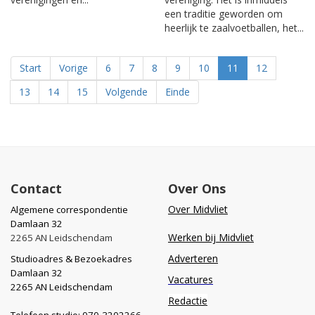
een traditie geworden om
heerlijk te zaalvoetballen, het...
Start
Vorige
6
7
8
9
10
11
12
13
14
15
Volgende
Einde
Contact
Over Ons
Over Midvliet
Algemene correspondentie
Damlaan 32
Werken bij Midvliet
2265 AN Leidschendam
Adverteren
Studioadres & Bezoekadres
Damlaan 32
Vacatures
2265 AN Leidschendam
Redactie
Telefoon studio: 070-3202266