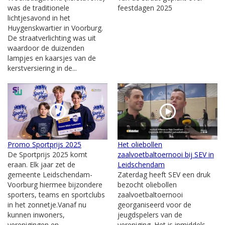
was de traditionele
feestdagen 2025
lichtjesavond in het
Huygenskwartier in Voorburg.
De straatverlichting was uit
waardoor de duizenden
lampjes en kaarsjes van de
kerstversiering in de...
Promo Sportprijs 2025
Het oliebollen
De Sportprijs 2025 komt
zaalvoetbaltoernooi bij SEV in
eraan. Elk jaar zet de
Leidschendam
gemeente Leidschendam-
Zaterdag heeft SEV een druk
Voorburg hiermee bijzondere
bezocht oliebollen
sporters, teams en sportclubs
zaalvoetbaltoernooi
in het zonnetje.Vanaf nu
georganiseerd voor de
kunnen inwoners,
jeugdspelers van de
verenigingen en...
vereniging. Het is inmiddels