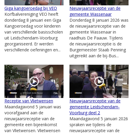
Giga kangoeroedag bij VEO
Nieuwjaarsreceptie van de
Korfbalvereniging VEO heeft
gemeente Wassenaar
donderdag 8 januari een Giga
Donderdag 8 januari 2026 was
Kangoeroedag voor kinderen
de nieuwjaarsreceptie van de
van verschillende basisscholen
gemeente Wassenaar in
uit Leidschendam-Voorburg
raadhuis De Paauw. Tijdens
georganiseerd. Er werden
de nieuwjaarsreceptie is de
verschillende oefeningen en...
Burgemeester Staab Penning
uitgereikt aan de bij-Bus...
Receptie van Vlietwensen
Nieuwjaarsreceptie van de
Maandagavond 5 januari was
gemeente Leidschendam-
voorafgaand aan de
Voorburg deel 2
nieuwjaarsreceptie van de
Maandagavond 5 januari 2026
gemeente een bijeenkomst
spraken we tijdens de
van Vlietwensen. Vlietwensen
nieuwjaarsreceptie van de