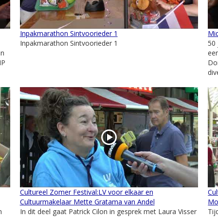
Inpakmarathon Sintvoorieder 1
Mid
Inpakmarathon Sintvoorieder 1
50 
en
een
MP
Do
div
Cultureel Zomer Festival:LV voor elkaar en
Cul
Cultuurmakelaar Mette Gratama van Andel
Mol
n
In dit deel gaat Patrick Cilon in gesprek met Laura Visser
Tij