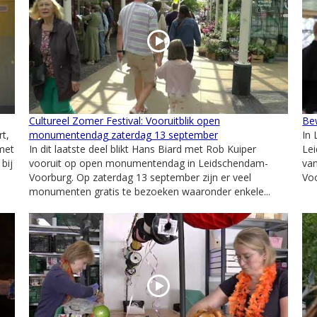
Cultureel Zomer Festival: Vooruitblik open
Be
t,
monumentendag zaterdag 13 september
In 
met
In dit laatste deel blikt Hans Biard met Rob Kuiper
Lei
bij
vooruit op open monumentendag in Leidschendam-
va
Voorburg. Op zaterdag 13 september zijn er veel
Voo
monumenten gratis te bezoeken waaronder enkele...