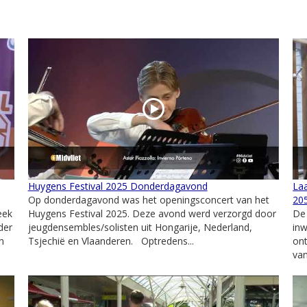
Huygens Festival 2025 Donderdagavond
La
Op donderdagavond was het openingsconcert van het
20
eek
Huygens Festival 2025. Deze avond werd verzorgd door
De
der
jeugdensembles/solisten uit Hongarije, Nederland,
in
n
Tsjechië en Vlaanderen. Optredens...
on
van