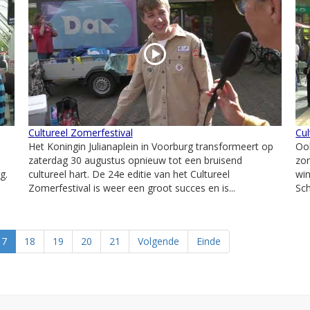
Cultureel Zomerfestival
Cul
Het Koningin Julianaplein in Voorburg transformeert op
Ook
zaterdag 30 augustus opnieuw tot een bruisend
zom
g.
cultureel hart. De 24e editie van het Cultureel
win
Zomerfestival is weer een groot succes en is...
Sch
17
18
19
20
21
Volgende
Einde