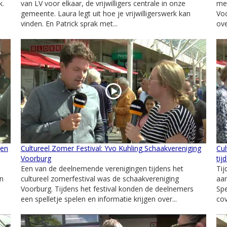
k.
van LV voor elkaar, de vrijwilligers centrale in onze
met
gemeente. Laura legt uit hoe je vrijwilligerswerk kan
Voo
vinden. En Patrick sprak met...
ove
gen
Cultureel Zomer Festival: Yvo Kuhling Schaakvereniging
Cul
Voorburg
tij
Een van de deelnemende verenigingen tijdens het
Tij
en
cultureel zomerfestival was de schaakvereniging
aan
Voorburg. Tijdens het festival konden de deelnemers
Spe
een spelletje spelen en informatie krijgen over...
cov