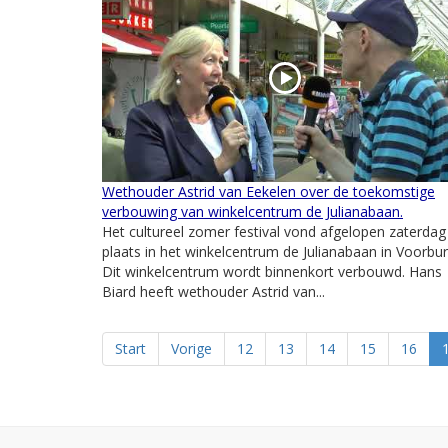
Wethouder Astrid van Eekelen over de toekomstige
verbouwing van winkelcentrum de Julianabaan.
Het cultureel zomer festival vond afgelopen zaterdag
plaats in het winkelcentrum de Julianabaan in Voorbur
Dit winkelcentrum wordt binnenkort verbouwd. Hans
Biard heeft wethouder Astrid van...
Start
Vorige
12
13
14
15
16