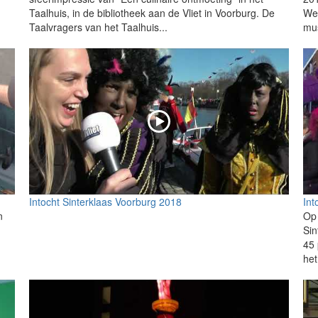
Taalhuis, in de bibliotheek aan de Vliet in Voorburg. De
We
Taalvragers van het Taalhuis...
mu
Intocht Sinterklaas Voorburg 2018
Int
n
Op
Sin
45 
het