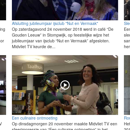
Afsluiting jubileumjaar ijsclub "Nut en Vermaak"
Sl
ing
Op zaterdagavond 24 november 2018 werd in café “De
Ee
Gouden Leeuw” in Stompwijk, op feestelijke wijze het
sle
oor
jubileumjaar van ijsclub “Nut en Vermaak” afgesloten.
sam
Midvliet TV keurde de...
her
Een culinaire ontmoeting
Rom
V
Op dinsdagmorgen 20 november maakte Midvliet TV een
Het
sfeerimpressie van “Een culinaire ontmoeting” in het
201