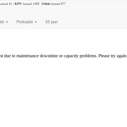
kanaal 41 /
KPN
kanaal 1489 /
Odido
kanaal 877
ist
Podcasts
35 jaar