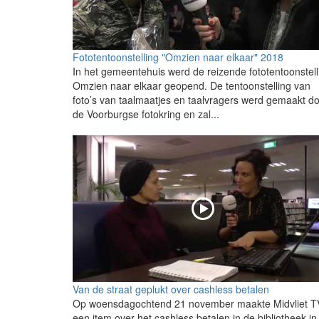
Fototentoonstelling "Omzien naar elkaar" 2018
In het gemeentehuis werd de reizende fototentoonstell
Omzien naar elkaar geopend. De tentoonstelling van
foto’s van taalmaatjes en taalvragers werd gemaakt d
de Voorburgse fotokring en zal...
Van de straat geplukt over cashless betalen
Op woensdagochtend 21 november maakte Midvliet T
een item over het cashless betalen in de bibliotheek in