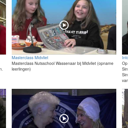
Masterclass Midvliet
Int
Masterclass Nutsschool Wassenaar bij Midvliet (opname
Op
n.
leerlingen)
Sin
Sin
van