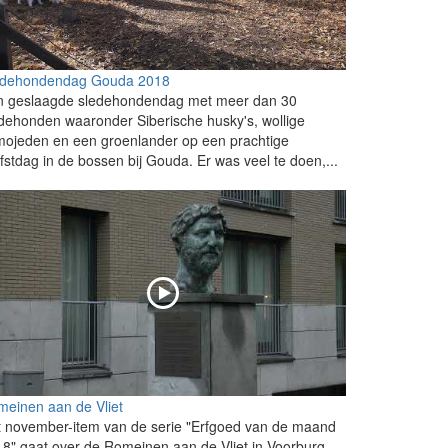
edehondendag Gouda 2018
n geslaagde sledehondendag met meer dan 30
dehonden waaronder Siberische husky's, wollige
ojeden en een groenlander op een prachtige
fstdag in de bossen bij Gouda. Er was veel te doen,...
einen aan de Vliet
 november-item van de serie "Erfgoed van de maand
8" gaat over de Romeinen aan de Vliet in Voorburg.