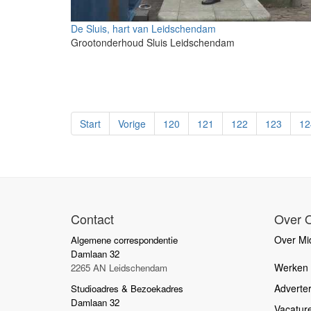
De Sluis, hart van Leidschendam
Grootonderhoud Sluis Leidschendam
Start
Vorige
120
121
122
123
12
Contact
Over 
Over Mid
Algemene correspondentie
Damlaan 32
Werken b
2265 AN Leidschendam
Adverte
Studioadres & Bezoekadres
Damlaan 32
Vacatur