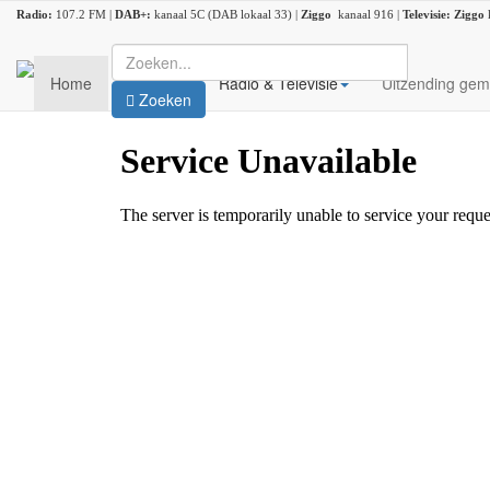
Radio:
107.2 FM |
DAB+:
kanaal 5C (DAB lokaal 33) |
Ziggo
kanaal 916 |
Televisie:
Ziggo
Home
Nieuws
Radio & Televisie
Uitzending gem
Zoeken