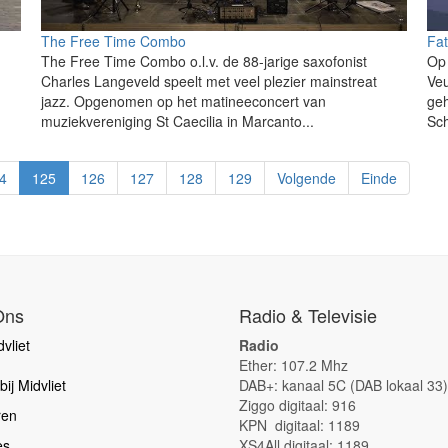
The Free Time Combo
Fat
The Free Time Combo o.l.v. de 88-jarige saxofonist
Op
Charles Langeveld speelt met veel plezier mainstreat
Veu
jazz. Opgenomen op het matineeconcert van
geh
muziekvereniging St Caecilia in Marcanto...
Sch
4
125
126
127
128
129
Volgende
Einde
Ons
Radio & Televisie
vliet
Radio
Ether: 107.2 Mhz
ij Midvliet
DAB+: kanaal 5C (DAB lokaal 33)
Ziggo digitaal: 916
ren
KPN digitaal: 1189
es
XS4All digitaal: 1189