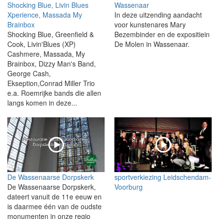
Shocking Blue, Livin Blues
Wassenaar
Xperience, Massada My
In deze uitzending aandacht
Brainbox
voor kunstenares Mary
Shocking Blue, Greenfield &
Bezembinder en de expositiein
Cook, Livin'Blues (XP)
De Molen in Wassenaar.
Cashmere, Massada, My
Brainbox, Dizzy Man's Band,
George Cash,
Ekseption,Conrad Miller Trio
e.a. Roemrijke bands die allen
langs komen in deze...
De Wassenaarse Dorpskerk
sportverkiezing Leidschendam-
De Wassenaarse Dorpskerk,
Voorburg
dateert vanuit de 11e eeuw en
is daarmee één van de oudste
monumenten in onze regio