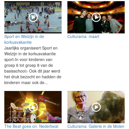
Sport en Welzijn in de
Culturama: maart
korkusvakantie
Jaarlijks organiseert Sport en
Welzijn in de korkusvakantie
sport-In voor kinderen van
groep 6 tot groep 8 van de
basisschool> Ook dit jaar werd
het druk bezocht en hadden de
kinderen maar ook de...
The Beat goes on. Nederbeat
Culturama: Galerie in de Molen