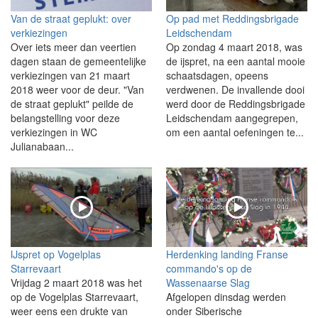
Van de straat geplukt: over
Op pad met Reddingsbrigade
verkiezingen
Leidschendam
Over iets meer dan veertien
Op zondag 4 maart 2018, was
dagen staan de gemeentelijke
de ijspret, na een aantal mooie
verkiezingen van 21 maart
schaatsdagen, opeens
2018 weer voor de deur. "Van
verdwenen. De invallende dooi
de straat geplukt" peilde de
werd door de Reddingsbrigade
belangstelling voor deze
Leidschendam aangegrepen,
verkiezingen in WC
om een aantal oefeningen te...
Julianabaan...
IJspret op Vogelplas
Herdenking landing Franse
Starrevaart
commando's op de
Vrijdag 2 maart 2018 was het
Wassenaarse Slag
op de Vogelplas Starrevaart,
Afgelopen dinsdag werden
weer eens een drukte van
onder Siberische