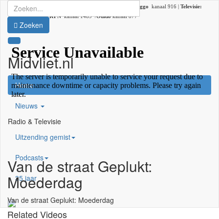
Radio:
107.2 FM |
DAB+:
kanaal 5C (DAB lokaal 33) |
Ziggo
kanaal 916 |
Televisie:
Ziggo
kanaal 41 /
KPN
kanaal 1489 /
Odido
kanaal 877
Zoeken
Midvliet.nl
×
Home
Nieuws
Radio & Televisie
Uitzending gemist
Podcasts
Van de straat Geplukt:
Moederdag
35 jaar
Van de straat Geplukt: Moederdag
Related Videos