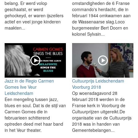
belang. Er werd volop
omstandigheden de 6 Franse
geschaatst, er werd
commando's herdacht, die in
gehockeyd, er waren ijszeilers
februari 1944 omkwamen aan
actief en veel jonge kinderen
de Wassenaarse slag.Loco
maakten...
burgemeester Bert Doorn en
kolonel Sylvain...
Jazz in de Regio Carmen
Cultuurprijs Leidschendam
Gomes live Veur
Voorburg 2018
Leidschendam
Op woensdagavond 28
Een mengeling tussen jazz,
februari 2018 werden in de
blues en soul. Dat is de stijl van
Franse kerk in Voorburg de
Carmen Gomes die in
Cultuurprijzen uitgereikt.De
februarieen schitterend
organisatie van de Cultuurprijs
optreden deed met haar band
2018 was in handen van
in het Veur theater.
Gemeentebelangen...