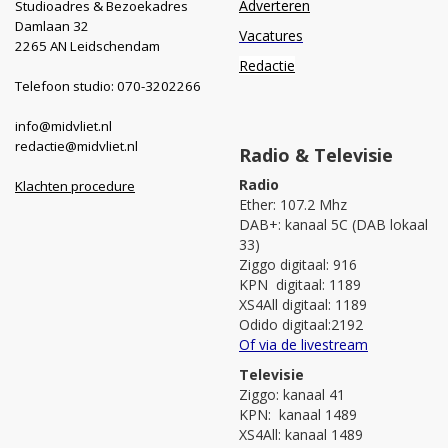
Adverteren
Studioadres & Bezoekadres
Damlaan 32
Vacatures
2265 AN Leidschendam
Redactie
Telefoon studio: 070-3202266
info@midvliet.nl
redactie@midvliet.nl
Radio & Televisie
Radio
Klachten procedure
Ether: 107.2 Mhz
DAB+: kanaal 5C (DAB lokaal
33)
Ziggo digitaal: 916
KPN digitaal: 1189
XS4All digitaal: 1189
Odido digitaal:2192
Of via de livestream
Televisie
Ziggo: kanaal 41
KPN: kanaal 1489
XS4All: kanaal 1489