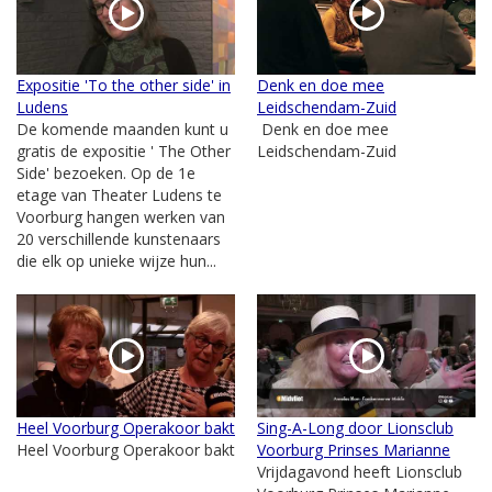
Expositie 'To the other side' in
Denk en doe mee
Ludens
Leidschendam-Zuid
De komende maanden kunt u
Denk en doe mee
gratis de expositie ' The Other
Leidschendam-Zuid
Side' bezoeken. Op de 1e
etage van Theater Ludens te
Voorburg hangen werken van
20 verschillende kunstenaars
die elk op unieke wijze hun...
Heel Voorburg Operakoor bakt
Sing-A-Long door Lionsclub
Heel Voorburg Operakoor bakt
Voorburg Prinses Marianne
Vrijdagavond heeft Lionsclub