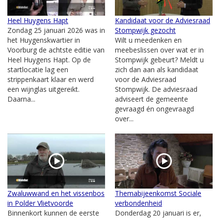
Heel Huygens Hapt
Kandidaat voor de Adviesraad
Zondag 25 januari 2026 was in
Stompwijk gezocht
het Huygenskwartier in
Wilt u meedenken en
Voorburg de achtste editie van
meebeslissen over wat er in
Heel Huygens Hapt. Op de
Stompwijk gebeurt? Meldt u
startlocatie lag een
zich dan aan als kandidaat
strippenkaart klaar en werd
voor de Adviesraad
een wijnglas uitgereikt.
Stompwijk. De adviesraad
Daarna...
adviseert de gemeente
gevraagd én ongevraagd
over...
Zwaluwwand en het vissenbos
Themabijeenkomst Sociale
in Polder Vlietvoorde
verbondenheid
Binnenkort kunnen de eerste
Donderdag 20 januari is er,