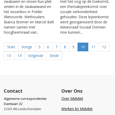
zwaluwen en vissen hun plek
met het oog op de toekomst,
vinden in de zwaluwwand en
een themabijeenkomst over
het vissenbos in Polder
sociale verbondenheid
Vlietvoorde. Wethouders
gehouden. Deze bijeenkomst
Bianca Bremer en Marcel Belt
werd georganiseerd door de
namen samen met
Adviesraad Sociaal Domein.
hoogheemraad van...
Hoe kunnen...
Start
Vorige
5
6
7
8
9
10
11
12
13
14
Volgende
Einde
Contact
Over Ons
Over Midvliet
Algemene correspondentie
Damlaan 32
Werken bij Midvliet
2265 AN Leidschendam