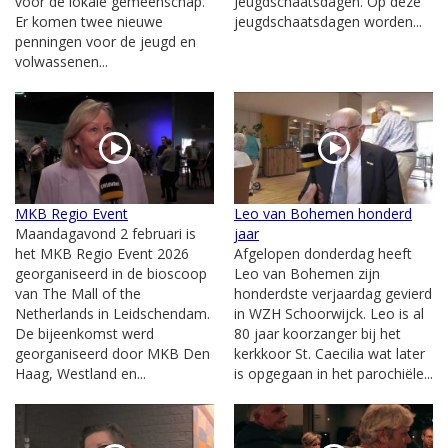
voor de lokale gemeenschap.
Jeugdschaatsdagen. Op deze
Er komen twee nieuwe
jeugdschaatsdagen worden...
penningen voor de jeugd en
volwassenen...
MKB Regio Event
Leo van Bohemen honderd
Maandagavond 2 februari is
jaar
het MKB Regio Event 2026
Afgelopen donderdag heeft
georganiseerd in de bioscoop
Leo van Bohemen zijn
van The Mall of the
honderdste verjaardag gevierd
Netherlands in Leidschendam.
in WZH Schoorwijck. Leo is al
De bijeenkomst werd
80 jaar koorzanger bij het
georganiseerd door MKB Den
kerkkoor St. Caecilia wat later
Haag, Westland en...
is opgegaan in het parochiële...