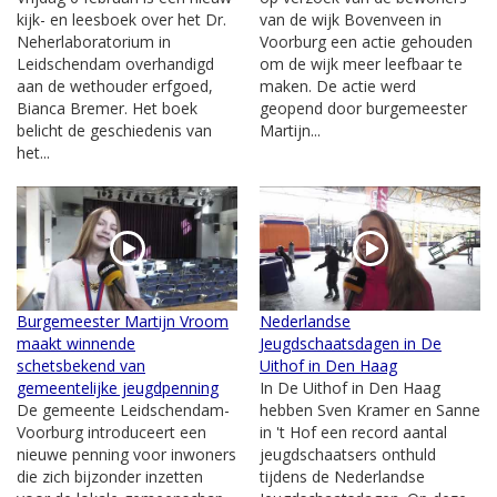
kijk- en leesboek over het Dr.
van de wijk Bovenveen in
Neherlaboratorium in
Voorburg een actie gehouden
Leidschendam overhandigd
om de wijk meer leefbaar te
aan de wethouder erfgoed,
maken. De actie werd
Bianca Bremer. Het boek
geopend door burgemeester
belicht de geschiedenis van
Martijn...
het...
Burgemeester Martijn Vroom
Nederlandse
maakt winnende
Jeugdschaatsdagen in De
schetsbekend van
Uithof in Den Haag
gemeentelijke jeugdpenning
In De Uithof in Den Haag
De gemeente Leidschendam-
hebben Sven Kramer en Sanne
Voorburg introduceert een
in 't Hof een record aantal
nieuwe penning voor inwoners
jeugdschaatsers onthuld
die zich bijzonder inzetten
tijdens de Nederlandse