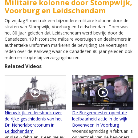
Militaire kolonne door Stompwijk,
Voorburg en Leidschendam
Op vrijdag 9 mei trok een bijzondere militaire kolonne door de
straten van Stompwijk, Voorburg en Leidschendam. Toen was
het 80 jaar geleden dat Leidschendam werd bevrijd door de
Canadezen. 18 historische militaire voertuigen en deelnemers in
authentieke uniformen markeren de bevrijding. De voertuigen
reden over de Parkweg waar de Canadezen 80 jaar geleden ook
reden en stopte bij verzorgingshuizen.
Related Videos
Nieuw kijk- en leesboek over
De Burgemeester opent de
de rijke geschiedenis van het
leefbaarheid actie in de wijk
Dr. Neherlaboratorium in
Bovenveen in Voorburg
Leidschendam
Woensdagmiddag 4 februari is
Vrijdag 6 februari is een nieuw
op verzoek van de bewoners