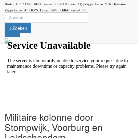
Radio:
107.2 FM |
DAB+:
kanaal 5C (DAB lokaal 33) |
Ziggo
kanaal 916 |
Televisie:
Ziggo
kanaal 41 /
KPN
kanaal 1489 /
Odido
kanaal 877
Zoeken
Militaire kolonne door
Stompwijk, Voorburg en
Leidschendam