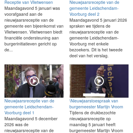
Receptie van Vlietwensen
Nieuwjaarsreceptie van de
Maandagavond 5 januari was
gemeente Leidschendam-
voorafgaand aan de
Voorburg deel 2
nieuwjaarsreceptie van de
Maandagavond 5 januari 2026
gemeente een bijeenkomst van
spraken we tijdens de
Vlietwensen. Vlietwensen biedt
nieuwjaarsreceptie van de
financiële ondersteuning aan
gemeente Leidschendam-
burgerinitiatieven gericht op
Voorburg met enkele
de...
bezoekers. Dit is het tweede
deel van het verslag.
Nieuwjaarsreceptie van de
\Nieuwjaarstoespraak van
gemeente Leidschendam-
burgemeester Martijn Vroom
Voorburg deel 1
Tijdens de drukbezochte
Maandagavond 5 december
nieuwjaarsreceptie op
2026 was de
maandag 5 januari heeft
nieuwjaarsreceptie van de
burgemeester Martijn Vroom