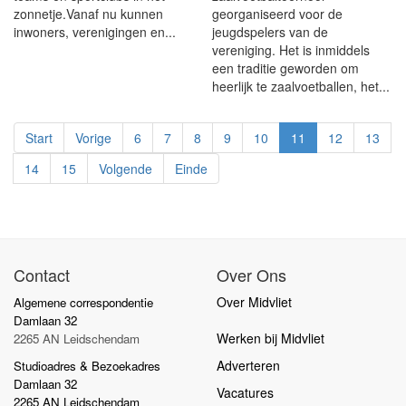
zonnetje.Vanaf nu kunnen
georganiseerd voor de
inwoners, verenigingen en...
jeugdspelers van de
vereniging. Het is inmiddels
een traditie geworden om
heerlijk te zaalvoetballen, het...
Start
Vorige
6
7
8
9
10
11
12
13
14
15
Volgende
Einde
Contact
Over Ons
Over Midvliet
Algemene correspondentie
Damlaan 32
Werken bij Midvliet
2265 AN Leidschendam
Adverteren
Studioadres & Bezoekadres
Damlaan 32
Vacatures
2265 AN Leidschendam