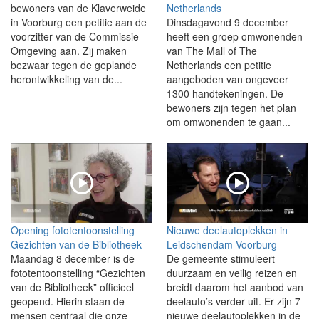
bewoners van de Klaverweide
Netherlands
in Voorburg een petitie aan de
Dinsdagavond 9 december
voorzitter van de Commissie
heeft een groep omwonenden
Omgeving aan. Zij maken
van The Mall of The
bezwaar tegen de geplande
Netherlands een petitie
herontwikkeling van de...
aangeboden van ongeveer
1300 handtekeningen. De
bewoners zijn tegen het plan
om omwonenden te gaan...
Opening fototentoonstelling
Nieuwe deelautoplekken in
Gezichten van de Bibliotheek
Leidschendam-Voorburg
Maandag 8 december is de
De gemeente stimuleert
fototentoonstelling “Gezichten
duurzaam en veilig reizen en
van de Bibliotheek” officieel
breidt daarom het aanbod van
geopend. Hierin staan de
deelauto’s verder uit. Er zijn 7
mensen centraal die onze
nieuwe deelautoplekken in de