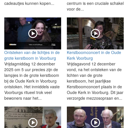
cadeautjes kunnen kopen...
centrum is een cruciale schakel
voor de...
Ontsteken van de lichtjes in de
Kerstboomconcert in de Oude
grote kerstboom in Voorburg
Kerk Voorburg
Vrijdagmiddag 12 december
Vrijdagavond 12 december
2025 om 5 uur precies zijn de
vond, na het ontsteken van de
lampjes in de grote kerstboom
lichten van de grote
bij de Oude Kerk in Voorburg
kerstboom, het jaarlijkse
ontstoken. Het inmiddels vaste
Kerstboomconcert plaats in de
Voorburgs ritueel trok veel
Oude Kerk in Voorburg. Dit jaar
bewoners naar het...
verzorgde mezzosopraan en...