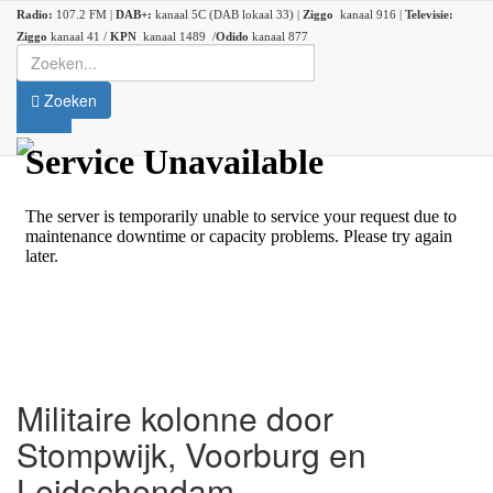
Radio:
107.2 FM |
DAB+:
kanaal 5C (DAB lokaal 33) |
Ziggo
kanaal 916 |
Televisie:
Ziggo
kanaal 41 /
KPN
kanaal 1489 /
Odido
kanaal 877
Zoeken
Militaire kolonne door
Stompwijk, Voorburg en
Leidschendam