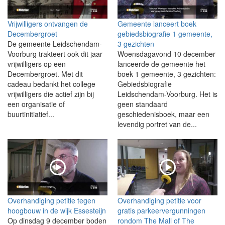
Vrijwilligers ontvangen de
Gemeente lanceert boek
Decembergroet
gebiedsbiografie 1 gemeente,
De gemeente Leidschendam-
3 gezichten
Voorburg trakteert ook dit jaar
Woensdagavond 10 december
vrijwilligers op een
lanceerde de gemeente het
Decembergroet. Met dit
boek 1 gemeente, 3 gezichten:
cadeau bedankt het college
Gebiedsbiografie
vrijwilligers die actief zijn bij
Leidschendam-Voorburg. Het is
een organisatie of
geen standaard
buurtinitiatief...
geschiedenisboek, maar een
levendig portret van de...
Overhandiging petitie tegen
Overhandiging petitie voor
hoogbouw in de wijk Essesteijn
gratis parkeervergunningen
Op dinsdag 9 december boden
rondom The Mall of The