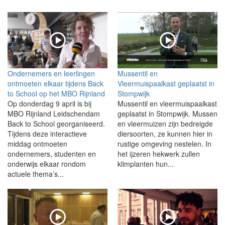
Ondernemers en leerlingen
Mussentil en
ontmoeten elkaar tijdens Back
Vleermuispaalkast geplaatst in
to School op het MBO Rijnland
Stompwijk
Op donderdag 9 april is bij
Mussentil en vleermuispaalkast
MBO Rijnland Leidschendam
geplaatst in Stompwijk. Mussen
Back to School georganiseerd.
en vleermuizen zijn bedreigde
Tijdens deze interactieve
diersoorten, ze kunnen hier in
middag ontmoeten
rustige omgeving nestelen. In
ondernemers, studenten en
het ijzeren hekwerk zullen
onderwijs elkaar rondom
klimplanten hun...
actuele thema’s...