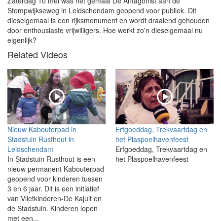
Zaterdag 10 mei was het gemaal De Antagonist aan de
Stompwijkseweg in Leidschendam geopend voor publiek. Dit
dieselgemaal is een rijksmonument en wordt draaiend gehouden
door enthousiaste vrijwilligers. Hoe werkt zo'n dieselgemaal nu
eigenlijk?
Related Videos
Nieuw Kabouterpad in
Erfgoeddag, Trekvaartdag en
Stadstuin Rusthout in
het Plaspoelhavenfeest
Leidschendam
Erfgoeddag, Trekvaartdag en
In Stadstuin Rusthout is een
het Plaspoelhavenfeest
nieuw permanent Kabouterpad
geopend voor kinderen tussen
3 en 6 jaar. Dit is een initiatief
van Vlietkinderen-De Kajuit en
de Stadstuin. Kinderen lopen
met een...