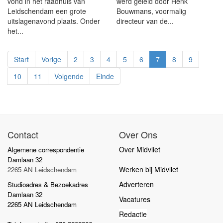
vond in het raadhuis van
werd geleid door Henk
Leidschendam een grote
Bouwmans, voormalig
uitslagenavond plaats. Onder
directeur van de...
het...
Start
Vorige
2
3
4
5
6
7
8
9
10
11
Volgende
Einde
Contact
Over Ons
Over Midvliet
Algemene correspondentie
Damlaan 32
Werken bij Midvliet
2265 AN Leidschendam
Adverteren
Studioadres & Bezoekadres
Damlaan 32
Vacatures
2265 AN Leidschendam
Redactie