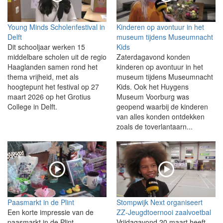
Young Minds Scholenfestival in
Kinderen op avontuur in het
Delft
museum tijdens Museumnacht
Dit schooljaar werken 15
Kids
middelbare scholen uit de regio
Zaterdagavond konden
Haaglanden samen rond het
kinderen op avontuur in het
thema vrijheid, met als
museum tijdens Museumnacht
hoogtepunt het festival op 27
Kids. Ook het Huygens
maart 2026 op het Grotius
Museum Voorburg was
College in Delft.
geopend waarbij de kinderen
van alles konden ontdekken
zoals de toverlantaarn...
Paasmarkt in de Plint
Stompwijk Next organiseert
Een korte impressie van de
ZZ-Jeugdtoernooi zaalvoetbal
paasmarkt in de Plint
Vrijdagavond 20 maart heeft