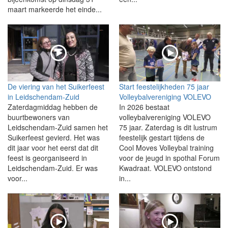
maart markeerde het einde...
De viering van het Suikerfeest
Start feestelijkheden 75 jaar
in Leidschendam-Zuid
Volleybalvereniging VOLEVO
Zaterdagmiddag hebben de
In 2026 bestaat
buurtbewoners van
volleybalvereniging VOLEVO
Leidschendam-Zuid samen het
75 jaar. Zaterdag is dit lustrum
Suikerfeest gevierd. Het was
feestelijk gestart tijdens de
dit jaar voor het eerst dat dit
Cool Moves Volleybal training
feest is georganiseerd in
voor de jeugd in spothal Forum
Leidschendam-Zuid. Er was
Kwadraat. VOLEVO ontstond
voor...
in...