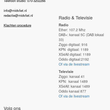
Telefoon studio: 070-3202266
info@midvliet.nl
redactie@midvliet.nl
Radio & Televisie
Radio
Klachten procedure
Ether: 107.2 Mhz
DAB+: kanaal 5C (DAB lokaal
33)
Ziggo digitaal: 916
KPN digitaal: 1189
XS4All digitaal: 1189
Odido digitaal:2192
Of via de livestream
Televisie
Ziggo: kanaal 41
KPN: kanaal 1489
XS4All: kanaal 1489
Odido kanaal 877
Of via de livestream
Volg ons