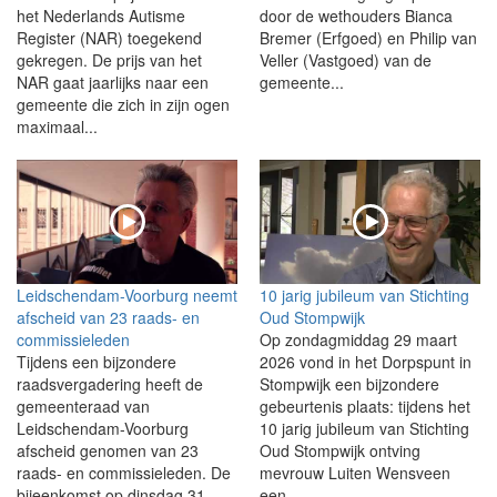
het Nederlands Autisme
door de wethouders Bianca
Register (NAR) toegekend
Bremer (Erfgoed) en Philip van
gekregen. De prijs van het
Veller (Vastgoed) van de
NAR gaat jaarlijks naar een
gemeente...
gemeente die zich in zijn ogen
maximaal...
Leidschendam-Voorburg neemt
10 jarig jubileum van Stichting
afscheid van 23 raads- en
Oud Stompwijk
commissieleden
Op zondagmiddag 29 maart
Tijdens een bijzondere
2026 vond in het Dorpspunt in
raadsvergadering heeft de
Stompwijk een bijzondere
gemeenteraad van
gebeurtenis plaats: tijdens het
Leidschendam-Voorburg
10 jarig jubileum van Stichting
afscheid genomen van 23
Oud Stompwijk ontving
raads- en commissieleden. De
mevrouw Luiten Wensveen
bijeenkomst op dinsdag 31
een...