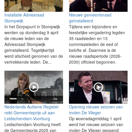
Installatie Adviesraad
Nieuwe gemeenteraad
Stompwijk
geïnstalleerd
In het Dorpspunt in Stompwijk
Tijdens een bijzondere en
werden op donderdag 9 april
feestelijke vergadering legden
de nieuwe leden van de
35 raadsleden en 13
Adviesraad Stompwijk
commissieleden de eed of
geïnstalleerd. Tegelijkertijd
belofte af. Daarmee is de
werd afscheid genomen van de
nieuwe raadsperiode (2026-
vertrekkende leden. De...
2030) officieel begonnen.
Nederlands Autisme Register
Opening nieuwe seizoen van
reikt Gemeenteprijs uit aan
molen De Vlieger
Leidschendam-Voorburg
Op woensdagmiddag 1 april
Leidschendam-Voorburg heeft
werd het nieuwe seizoen van
de Gemeenteprijs 2025 van
molen De Vlieger geopend