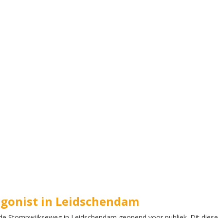
agonist in Leidschendam
de Stompwijkseweg in Leidschendam geopend voor publiek. Dit diese