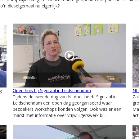
o'n dieselgemaal nu eigenlijk?
g
Open huis bij Signtaal in Leidschendam
NL
Tijdens de tweede dag van NLdoet heeft Signtaal in
Za
Leidschendam een open dag georganiseerd waar
gro
bezoekers workshops konden volgen. Ook was er een
Man
markt met informatie over vrijwilligerswerk bij...
act