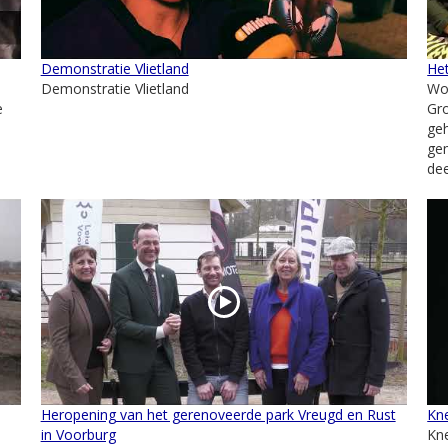
Demonstratie Vlietland
Het
Demonstratie Vlietland
Wo
e
Gro
geh
ge
dee
Heropening van het gerenoveerde park Vreugd en Rust
Kn
in Voorburg
Kn