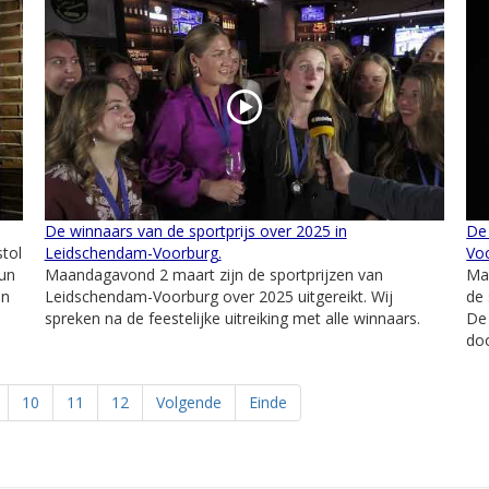
De winnaars van de sportprijs over 2025 in
De 
tol
Leidschendam-Voorburg.
Vo
un
Maandagavond 2 maart zijn de sportprijzen van
Maa
en
Leidschendam-Voorburg over 2025 uitgereikt. Wij
de 
spreken na de feestelijke uitreiking met alle winnaars.
De 
doo
10
11
12
Volgende
Einde