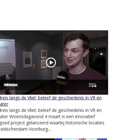
dreis langs de Vliet; beleef de geschiedenis in VR en
ater
dreis langs de Vliet; beleef de geschiedenis in VR en
ater Woensdagavond 4 maart is een innovatief
goed project gelanceerd waarbij historische locaties
Leidschendam-Voorburg...