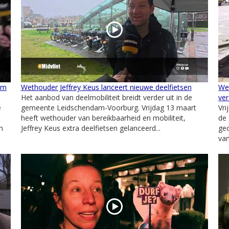
um
Wethouder Jeffrey Keus lanceert nieuwe deelfietsen
We
Het aanbod van deelmobiliteit breidt verder uit in de
ver
e
gemeente Leidschendam-Voorburg. Vrijdag 13 maart
Vri
heeft wethouder van bereikbaarheid en mobiliteit,
de 
n
Jeffrey Keus extra deelfietsen gelanceerd...
geo
va