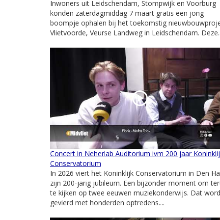
Inwoners uit Leidschendam, Stompwijk en Voorburg
konden zaterdagmiddag 7 maart gratis een jong
boompje ophalen bij het toekomstig nieuwbouwproj
Vlietvoorde, Veurse Landweg in Leidschendam. Deze..
Concert in Neherlab Auditorium ivm 200 jaar Koninkli
Conservatorium
In 2026 viert het Koninklijk Conservatorium in Den H
zijn 200-jarig jubileum. Een bijzonder moment om te
te kijken op twee eeuwen muziekonderwijs. Dat word
gevierd met honderden optredens....