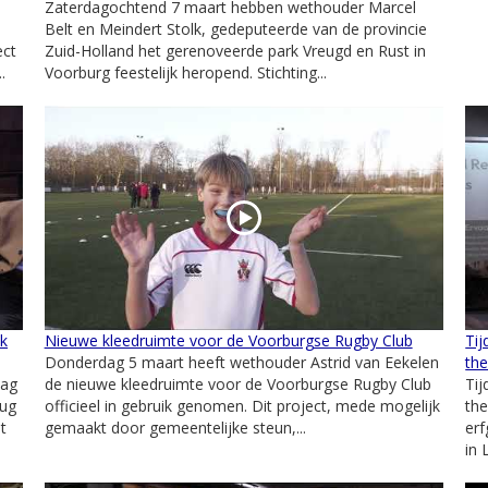
Zaterdagochtend 7 maart hebben wethouder Marcel
Belt en Meindert Stolk, gedeputeerde van de provincie
ect
Zuid-Holland het gerenoveerde park Vreugd en Rust in
.
Voorburg feestelijk heropend. Stichting...
jk
Nieuwe kleedruimte voor de Voorburgse Rugby Club
Tij
Donderdag 5 maart heeft wethouder Astrid van Eekelen
the
aag
de nieuwe kleedruimte voor de Voorburgse Rugby Club
Tij
rug
officieel in gebruik genomen. Dit project, mede mogelijk
the
t
gemaakt door gemeentelijke steun,...
erf
in 