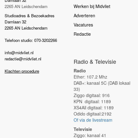
Damlaan 32
Werken bij Midvliet
2265 AN Leidschendam
Adverteren
Studioadres & Bezoekadres
Damlaan 32
Vacatures
2265 AN Leidschendam
Redactie
Telefoon studio: 070-3202266
info@midvliet.nl
redactie@midvliet.nl
Radio & Televisie
Radio
Klachten procedure
Ether: 107.2 Mhz
DAB+: kanaal 5C (DAB lokaal
33)
Ziggo digitaal: 916
KPN digitaal: 1189
XS4All digitaal: 1189
Odido digitaal:2192
Of via de livestream
Televisie
Ziggo: kanaal 41