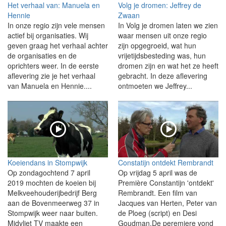
Het verhaal van: Manuela en
Volg je dromen: Jeffrey de
Hennie
Zwaan
In onze regio zijn vele mensen
In Volg je dromen laten we zien
actief bij organisaties. Wij
waar mensen uit onze regio
geven graag het verhaal achter
zijn opgegroeid, wat hun
de organisaties en de
vrijetijdsbesteding was, hun
oprichters weer. In de eerste
dromen zijn en wat het ze heeft
aflevering zie je het verhaal
gebracht. In deze aflevering
van Manuela en Hennie....
ontmoeten we Jeffrey...
Koeiendans in Stompwijk
Constatijn ontdekt Rembrandt
Op zondagochtend 7 april
Op vrijdag 5 april was de
2019 mochten de koeien bij
Première Constantijn 'ontdekt'
Melkveehouderijbedrijf Berg
Rembrandt. Een film van
aan de Bovenmeerweg 37 in
Jacques van Herten, Peter van
Stompwijk weer naar buiten.
de Ploeg (script) en Desi
Midvliet TV maakte een
Goudman.De peremiere vond