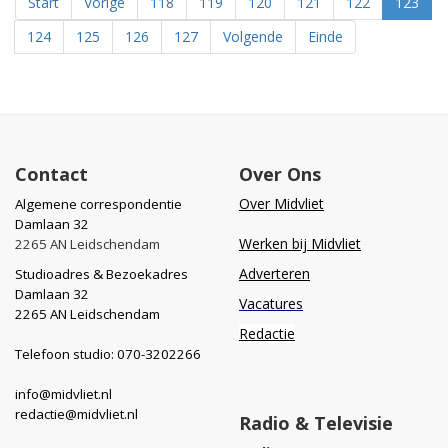
Start
Vorige
118
119
120
121
122
123
124
125
126
127
Volgende
Einde
Contact
Over Ons
Over Midvliet
Algemene correspondentie
Damlaan 32
Werken bij Midvliet
2265 AN Leidschendam
Adverteren
Studioadres & Bezoekadres
Damlaan 32
Vacatures
2265 AN Leidschendam
Redactie
Telefoon studio: 070-3202266
info@midvliet.nl
redactie@midvliet.nl
Radio & Televisie