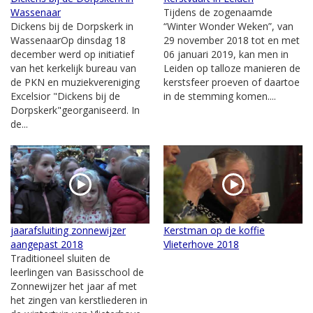
Wassenaar
Tijdens de zogenaamde
Dickens bij de Dorpskerk in
“Winter Wonder Weken”, van
WassenaarOp dinsdag 18
29 november 2018 tot en met
december werd op initiatief
06 januari 2019, kan men in
van het kerkelijk bureau van
Leiden op talloze manieren de
de PKN en muziekvereniging
kerstsfeer proeven of daartoe
Excelsior "Dickens bij de
in de stemming komen....
Dorpskerk"georganiseerd. In
de...
jaarafsluiting zonnewijzer
Kerstman op de koffie
aangepast 2018
Vlieterhove 2018
Traditioneel sluiten de
leerlingen van Basisschool de
Zonnewijzer het jaar af met
het zingen van kerstliederen in