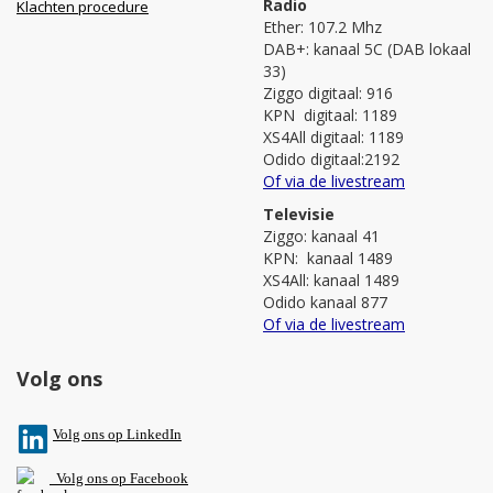
Radio
Klachten procedure
Ether: 107.2 Mhz
DAB+: kanaal 5C (DAB lokaal
33)
Ziggo digitaal: 916
KPN digitaal: 1189
XS4All digitaal: 1189
Odido digitaal:2192
Of via de livestream
Televisie
Ziggo: kanaal 41
KPN: kanaal 1489
XS4All: kanaal 1489
Odido kanaal 877
Of via de livestream
Volg ons
V
olg ons op L
inkedIn
Volg ons op Facebook