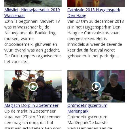
Midvliet, Nieuwjaarsduik 2019
Carnivale 2018 Huygenspark
Wassenaar
Den Haag
2019 is begonnen! Midvliet TV
Van 27 t/m 30 december 2018
was in Wassenaar bij de
is in het Huygenspark in Den
Nieuwjaarsduik. Badkleding,
Haag de Carnivale-karavaan
mutsen, warme
neergestreken. Het is
chocolademelk, glühwein en
inmiddels al weer de zevende
vuur, overal was aan gedacht.
keer dat dit festival wordt
De Duintrappers organiseerde
gehouden. In het park zijn...
het voor de...
Magisch Dorp in Zoetermeer
Ontmoetingscentrum
Op de markt in Zoetermeer
Mariënpark
staat van 27 t/m 30 december
Ontmoetingscentrum
een magisch dorp, dat bol
MariënparkDe laatste
staat van activiteiten: Een dorp
werkzaamheden aan de