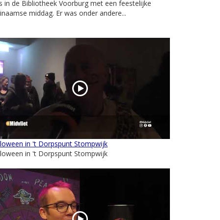
 in de Bibliotheek Voorburg met een feestelijke
inaamse middag. Er was onder andere...
loween in 't Dorpspunt Stompwijk
loween in 't Dorpspunt Stompwijk