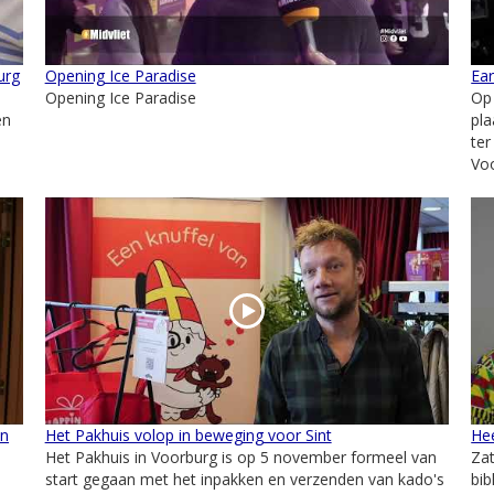
urg
Opening Ice Paradise
Ea
Opening Ice Paradise
Op
en
pla
ter
Voo
en
Het Pakhuis volop in beweging voor Sint
He
Het Pakhuis in Voorburg is op 5 november formeel van
Zat
start gegaan met het inpakken en verzenden van kado's
bi