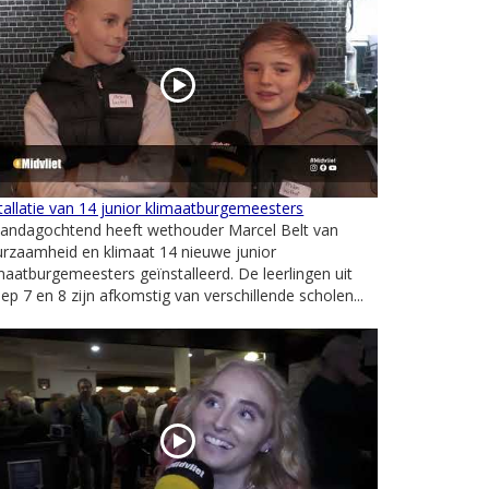
tallatie van 14 junior klimaatburgemeesters
andagochtend heeft wethouder Marcel Belt van
rzaamheid en klimaat 14 nieuwe junior
maatburgemeesters geïnstalleerd. De leerlingen uit
ep 7 en 8 zijn afkomstig van verschillende scholen...