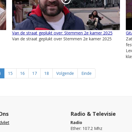
Van de straat geplukt over: Stemmen 2e kamer 2025
Git
Van de straat geplukt over Stemmen 2e kamer 2025
Zat
fes
Lei
kla
4
15
16
17
18
Volgende
Einde
Ons
Radio & Televisie
vliet
Radio
Ether: 107.2 Mhz