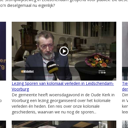
o'n dieselgemaal nu eigenlijk?
Lezing Sporen van koloniaal verleden in Leidschendam-
Tie
Voorburg
de
De gemeente heeft woensdagavond in de Oude Kerk in
Di
p
Voorburg een lezing georganiseerd over het koloniale
in 
verleden én heden. Een reis over onze koloniale
ken
geschiedenis, waarvan we nu nog de sporen...
lee