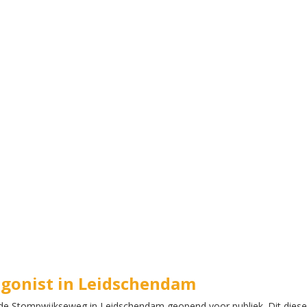
agonist in Leidschendam
de Stompwijkseweg in Leidschendam geopend voor publiek. Dit diese