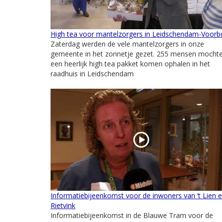
High tea voor mantelzorgers in Leidschendam-Voorb
Zaterdag werden de vele mantelzorgers in onze
gemeente in het zonnetje gezet. 255 mensen mocht
een heerlijk high tea pakket komen ophalen in het
raadhuis in Leidschendam
Informatiebijeenkomst voor de inwoners van ‘t Lien 
Rietvink
Informatiebijeenkomst in de Blauwe Tram voor de