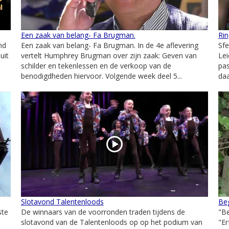
Een zaak van belang- Fa Brugman.
Ri
nd
Een zaak van belang- Fa Brugman. In de 4e aflevering
Sfe
uit
vertelt Humphrey Brugman over zijn zaak: Geven van
Le
schilder en tekenlessen en de verkoop van de
pas
benodigdheden hiervoor. Volgende week deel 5...
daa
Slotavond Talentenloods
Beg
ste
De winnaars van de voorronden traden tijdens de
"Be
slotavond van de Talentenloods op op het podium van
"Er