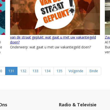
van de straat geplukt: wat gaat u met uw vakantiegeld
Zaa
3
doen?
Al 
ze
Onderwerp: wat gaat u met uw vakantiegeld doen?
Bui
n
ver
30
131
132
133
134
135
Volgende
Einde
Ons
Radio & Televisie