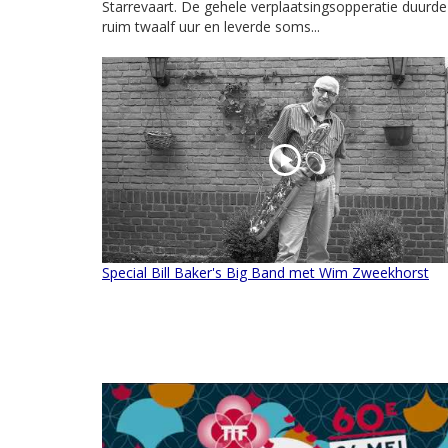
Starrevaart. De gehele verplaatsingsopperatie duurde
ruim twaalf uur en leverde soms...
Special Bill Baker's Big Band met Wim Zweekhorst