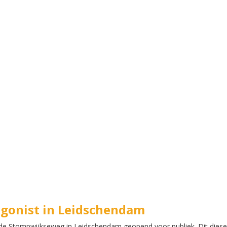
agonist in Leidschendam
de Stompwijkseweg in Leidschendam geopend voor publiek. Dit diese