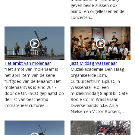
geven beide zussen ook
piano- en orgellessen en de
concerten...
Het ambt van molenaar
Jazz Middag Wassenaar
“Het ambt van molenaar” is
Muziekacademie Den Haag
het april-item van de serie
organiseerde i.s.m.
“Erfgoed van de Maand”. Het
Cultuurcentrum BplusC in
molenaarsvak is eind 2017
Wassenaar e.o. een
door de UNESCO geplaatst op
muziekmiddag 8 april bij Café
de lijst van beschermd
Rooie Cor in Wassenaar.
immaterieel cultureel...
Diverse bands o.l.v. Anja
Nielsen en Victor Borkent,...