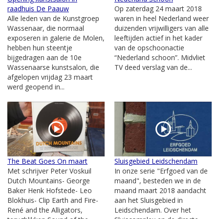
raadhuis De Paauw
Op zaterdag 24 maart 2018
Alle leden van de Kunstgroep
waren in heel Nederland weer
Wassenaar, die normaal
duizenden vrijwilligers van alle
exposeren in galerie de Molen,
leeftijden actief in het kader
hebben hun steentje
van de opschoonactie
bijgedragen aan de 10e
“Nederland schoon”. Midvliet
Wassenaarse kunstsalon, die
TV deed verslag van de...
afgelopen vrijdag 23 maart
werd geopend in...
The Beat Goes On maart
Sluisgebied Leidschendam
Met schrijver Peter Voskuil
In onze serie "Erfgoed van de
Dutch Mountains- George
maand", besteden we in de
Baker Henk Hofstede- Leo
maand maart 2018 aandacht
Blokhuis- Clip Earth and Fire-
aan het Sluisgebied in
René and the Alligators,
Leidschendam. Over het