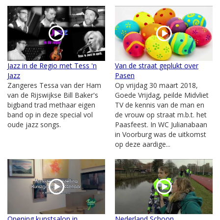
Jazz in de Regio met Tess 'n
Van de straat geplukt over
Jazz
Pasen
Zangeres Tessa van der Ham
Op vrijdag 30 maart 2018,
van de Rijswijkse Bill Baker's
Goede Vrijdag, peilde Midvliet
bigband trad methaar eigen
TV de kennis van de man en
band op in deze special vol
de vrouw op straat m.b.t. het
oude jazz songs.
Paasfeest. In WC Julianabaan
in Voorburg was de uitkomst
op deze aardige...
Opening kunstsalon in
Nederland Schoon