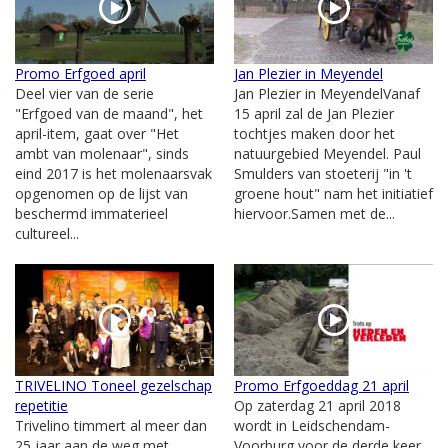
Promo Erfgoed april
Jan Plezier in Meyendel
Deel vier van de serie
Jan Plezier in MeyendelVanaf
"Erfgoed van de maand", het
15 april zal de Jan Plezier
april-item, gaat over "Het
tochtjes maken door het
ambt van molenaar", sinds
natuurgebied Meyendel. Paul
eind 2017 is het molenaarsvak
Smulders van stoeterij "in 't
opgenomen op de lijst van
groene hout" nam het initiatief
beschermd immaterieel
hiervoor.Samen met de...
cultureel...
TRIVELINO Toneel gezelschap
Promo Erfgoeddag 21 april
repetitie
Op zaterdag 21 april 2018
Trivelino timmert al meer dan
wordt in Leidschendam-
25 jaar aan de weg met
Voorburg voor de derde keer