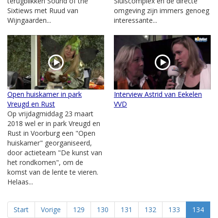
terugblikken Sound of the
Sluiscomplex en de directe
Sixtiews met Ruud van
omgeving zijn immers genoeg
Wijngaarden...
interessante...
Open huiskamer in park
Interview Astrid van Eekelen
Vreugd en Rust
VVD
Op vrijdagmiddag 23 maart
2018 wel er in park Vreugd en
Rust in Voorburg een "Open
huiskamer" georganiseerd,
door actieteam "De kunst van
het rondkomen", om de
komst van de lente te vieren.
Helaas...
Start
Vorige
129
130
131
132
133
134