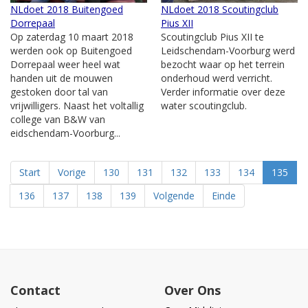
NLdoet 2018 Buitengoed
NLdoet 2018 Scoutingclub
Dorrepaal
Pius XII
Op zaterdag 10 maart 2018
Scoutingclub Pius XII te
werden ook op Buitengoed
Leidschendam-Voorburg werd
Dorrepaal weer heel wat
bezocht waar op het terrein
handen uit de mouwen
onderhoud werd verricht.
gestoken door tal van
Verder informatie over deze
vrijwilligers. Naast het voltallig
water scoutingclub.
college van B&W van
eidschendam-Voorburg...
Start
Vorige
130
131
132
133
134
135
136
137
138
139
Volgende
Einde
Contact
Over Ons