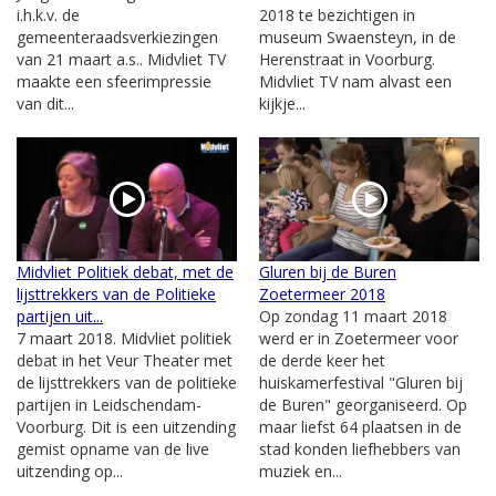
i.h.k.v. de
2018 te bezichtigen in
gemeenteraadsverkiezingen
museum Swaensteyn, in de
van 21 maart a.s.. Midvliet TV
Herenstraat in Voorburg.
maakte een sfeerimpressie
Midvliet TV nam alvast een
van dit...
kijkje...
Midvliet Politiek debat, met de
Gluren bij de Buren
lijsttrekkers van de Politieke
Zoetermeer 2018
partijen uit...
Op zondag 11 maart 2018
7 maart 2018. Midvliet politiek
werd er in Zoetermeer voor
debat in het Veur Theater met
de derde keer het
de lijsttrekkers van de politieke
huiskamerfestival "Gluren bij
partijen in Leidschendam-
de Buren" georganiseerd. Op
Voorburg. Dit is een uitzending
maar liefst 64 plaatsen in de
gemist opname van de live
stad konden liefhebbers van
uitzending op...
muziek en...