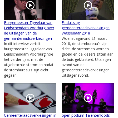
Burgemeester Tiggelaar van
Einduitslag
Leidschendam Voorburg over
gemeenteraadsverkiezingen
de uitslagen van de
Wassenaar 2018
gemaanteraadsverkiezingen
Woensdagavond 21 maart
In dit interview vertelt
2018, de stembureau's zijn
burgemeester Tiggelaar van
dicht, de stremmen worden
Leidschendam Voorburg hoe
geteld en de kiezers zitten aan
het verder gaat met de
de buis gekluisterd. Uitslagen
uitgebrachte stemmen nadat
avond van de
de stembureau's zijn dicht
gemeenteraadsverkiezingen.
gegaan.
Uitslagenavond...
Gemeenteraadsverkiezingen in
open podium Talentenloods