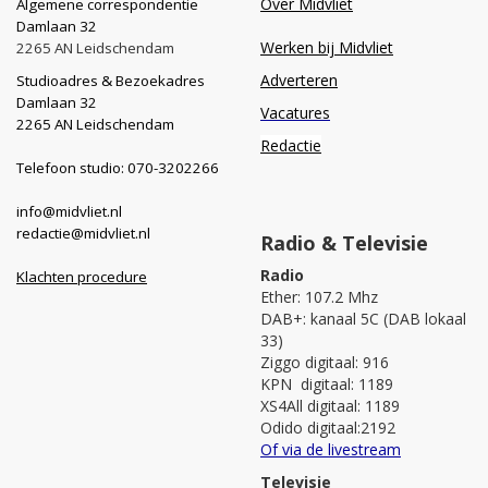
Over Midvliet
Algemene correspondentie
Damlaan 32
Werken bij Midvliet
2265 AN Leidschendam
Adverteren
Studioadres & Bezoekadres
Damlaan 32
Vacatures
2265 AN Leidschendam
Redactie
Telefoon studio: 070-3202266
info@midvliet.nl
redactie@midvliet.nl
Radio & Televisie
Radio
Klachten procedure
Ether: 107.2 Mhz
DAB+: kanaal 5C (DAB lokaal
33)
Ziggo digitaal: 916
KPN digitaal: 1189
XS4All digitaal: 1189
Odido digitaal:2192
Of via de livestream
Televisie