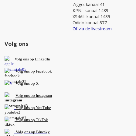
Ziggo: kanaal 41
KPN: kanaal 1489
XS4All: kanaal 1489
Odido kanaal 877
Of via de livestream
Volg ons
V
olg ons op L
inkedIn
Volg ons op Facebook
Volg ons op X
Volg ons op Instagram
Volg
ons op
YouTube
Volg ons op TikTok
Volg ons op Bluesky