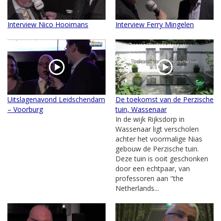
Interview Nico Hooimans
Interview Ferry Mingelen
Uitslagenavond Leidschendam
De toekomst van de Perzische
– Voorburg
tuin, Wassenaar
In de wijk Rijksdorp in
Wassenaar ligt verscholen
achter het voormalige Nias
gebouw de Perzische tuin.
Deze tuin is ooit geschonken
door een echtpaar, van
professoren aan "the
Netherlands...