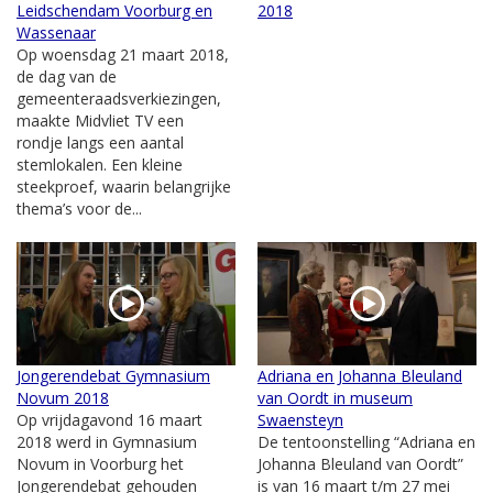
Leidschendam Voorburg en
2018
Wassenaar
Op woensdag 21 maart 2018,
de dag van de
gemeenteraadsverkiezingen,
maakte Midvliet TV een
rondje langs een aantal
stemlokalen. Een kleine
steekproef, waarin belangrijke
thema’s voor de...
Jongerendebat Gymnasium
Adriana en Johanna Bleuland
Novum 2018
van Oordt in museum
Op vrijdagavond 16 maart
Swaensteyn
2018 werd in Gymnasium
De tentoonstelling “Adriana en
Novum in Voorburg het
Johanna Bleuland van Oordt”
Jongerendebat gehouden
is van 16 maart t/m 27 mei