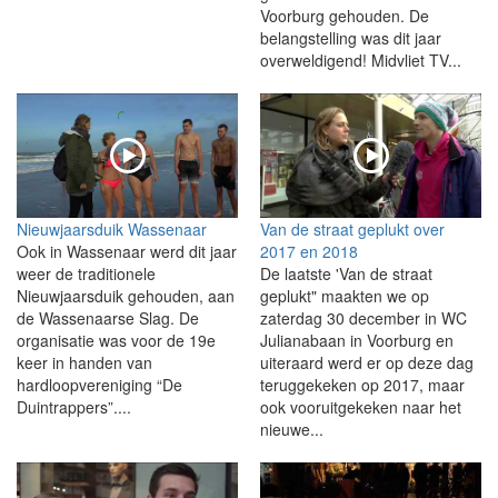
Voorburg gehouden. De
belangstelling was dit jaar
overweldigend! Midvliet TV...
Nieuwjaarsduik Wassenaar
Van de straat geplukt over
Ook in Wassenaar werd dit jaar
2017 en 2018
weer de traditionele
De laatste 'Van de straat
Nieuwjaarsduik gehouden, aan
geplukt" maakten we op
de Wassenaarse Slag. De
zaterdag 30 december in WC
organisatie was voor de 19e
Julianabaan in Voorburg en
keer in handen van
uiteraard werd er op deze dag
hardloopvereniging “De
teruggekeken op 2017, maar
Duintrappers”....
ook vooruitgekeken naar het
nieuwe...