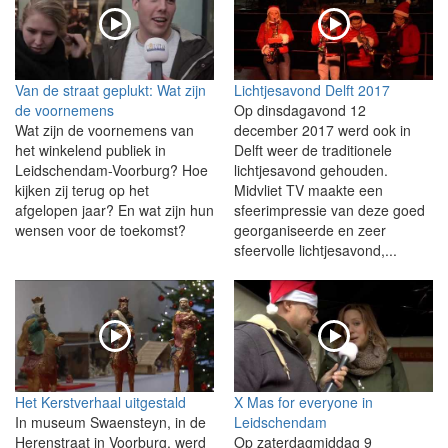
Van de straat geplukt: Wat zijn
Lichtjesavond Delft 2017
de voornemens
Op dinsdagavond 12
Wat zijn de voornemens van
december 2017 werd ook in
het winkelend publiek in
Delft weer de traditionele
Leidschendam-Voorburg? Hoe
lichtjesavond gehouden.
kijken zij terug op het
Midvliet TV maakte een
afgelopen jaar? En wat zijn hun
sfeerimpressie van deze goed
wensen voor de toekomst?
georganiseerde en zeer
sfeervolle lichtjesavond,...
Het Kerstverhaal uitgestald
X Mas for everyone in
In museum Swaensteyn, in de
Leidschendam
Herenstraat in Voorburg, werd
Op zaterdagmiddag 9