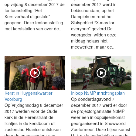
op vrijdag 8 december 2017 de
december 2017 werd in
tentoonstelling “Het
Leidschendam, op het
Kerstverhaal uitgestald”
Damplein en rond het
geopend. Deze tentoonstelling
Sluisgebied “X-mas for
met kerststallen van over de...
everyone” gevierd.De
weergoden wilden deze
middag helaas niet
meewerken, maar de...
Kerst in Huygenskwartier
Inloop N3MP inrichtingsplan
Voorburg
Op donderdagavond 7
Op Vrijdagmiddag 8 december
december 2017 werd er door
2017 werden voor de Oude
de projectorganisatie N3MP
kerk in de Herenstraat de
weer een inloopbijeenkomst
lichtjes in de kerstboom uit
georganiseerd in Snowworld
zusterstad Hranice ontstoken
Zoetermeer. Deze bijeenkomst
door de ambassadeur van
i.h.k.v. de herinrichting van de