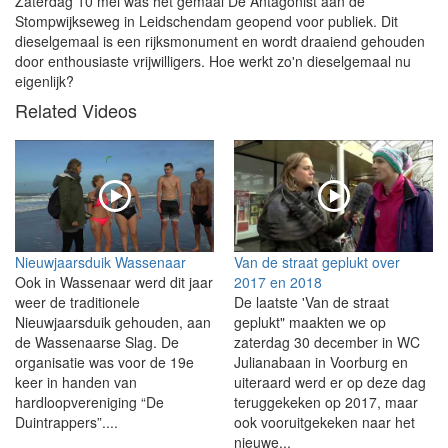
Zaterdag 10 mei was het gemaal De Antagonist aan de
Stompwijkseweg in Leidschendam geopend voor publiek. Dit
dieselgemaal is een rijksmonument en wordt draaiend gehouden
door enthousiaste vrijwilligers. Hoe werkt zo'n dieselgemaal nu
eigenlijk?
Related Videos
Nieuwjaarsduik Wassenaar
Van de straat geplukt over
Ook in Wassenaar werd dit jaar
2017 en 2018
weer de traditionele
De laatste 'Van de straat
Nieuwjaarsduik gehouden, aan
geplukt" maakten we op
de Wassenaarse Slag. De
zaterdag 30 december in WC
organisatie was voor de 19e
Julianabaan in Voorburg en
keer in handen van
uiteraard werd er op deze dag
hardloopvereniging “De
teruggekeken op 2017, maar
Duintrappers”....
ook vooruitgekeken naar het
nieuwe...