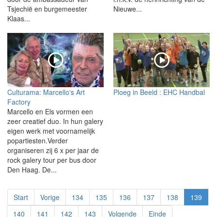
Tsjechië en burgemeester
Nieuwe...
Klaas...
Culturama: Marcello's Art
Ploeg in Beeld : EHC Handbal
Factory
Marcello en Els vormen een
zeer creatief duo. In hun galery
eigen werk met voornamelijk
popartiesten.Verder
organiseren zij 6 x per jaar de
rock galery tour per bus door
Den Haag. De...
Start
Vorige
134
135
136
137
138
139
140
141
142
143
Volgende
Einde