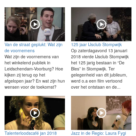
Van de straat geplukt: Wat zijn
125 jaar IJsclub Stompwijk
de voornemens
Op zaterdagavond 13 januari
Wat zijn de voornemens van
2018 vierde IJsclub Stompwijk
het winkelend publiek in
het 125 jarig bestaan in “De
Leidschendam-Voorburg? Hoe
Bles” in Stompwijk. Ter
kijken zij terug op het
gelegenheid van dit jubileum,
afgelopen jaar? En wat zijn hun
werd o.a een film vertoond
wensen voor de toekomst?
over het ontstaan en de...
Talenterloodscafé jan 2018
Jazz in de Regio: Laura Fygi