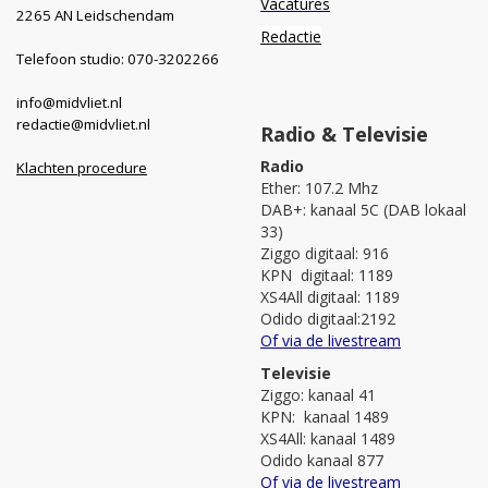
Vacatures
2265 AN Leidschendam
Redactie
Telefoon studio: 070-3202266
info@midvliet.nl
redactie@midvliet.nl
Radio & Televisie
Radio
Klachten procedure
Ether: 107.2 Mhz
DAB+: kanaal 5C (DAB lokaal
33)
Ziggo digitaal: 916
KPN digitaal: 1189
XS4All digitaal: 1189
Odido digitaal:2192
Of via de livestream
Televisie
Ziggo: kanaal 41
KPN: kanaal 1489
XS4All: kanaal 1489
Odido kanaal 877
Of via de livestream