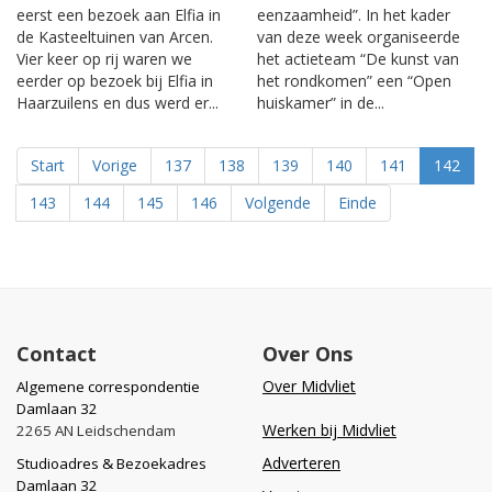
eerst een bezoek aan Elfia in
eenzaamheid”. In het kader
de Kasteeltuinen van Arcen.
van deze week organiseerde
Vier keer op rij waren we
het actieteam “De kunst van
eerder op bezoek bij Elfia in
het rondkomen” een “Open
Haarzuilens en dus werd er...
huiskamer” in de...
Start
Vorige
137
138
139
140
141
142
143
144
145
146
Volgende
Einde
Contact
Over Ons
Over Midvliet
Algemene correspondentie
Damlaan 32
Werken bij Midvliet
2265 AN Leidschendam
Adverteren
Studioadres & Bezoekadres
Damlaan 32