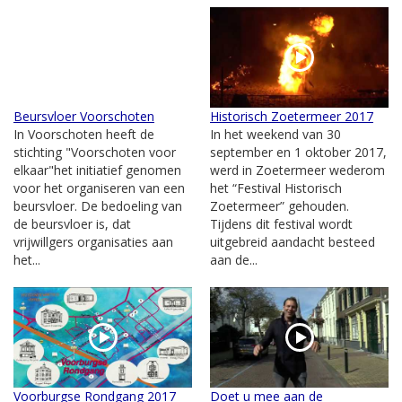
Beursvloer Voorschoten
Historisch Zoetermeer 2017
In Voorschoten heeft de
In het weekend van 30
stichting "Voorschoten voor
september en 1 oktober 2017,
elkaar"het initiatief genomen
werd in Zoetermeer wederom
voor het organiseren van een
het “Festival Historisch
beursvloer. De bedoeling van
Zoetermeer” gehouden.
de beursvloer is, dat
Tijdens dit festival wordt
vrijwillgers organisaties aan
uitgebreid aandacht besteed
het...
aan de...
Voorburgse Rondgang 2017
Doet u mee aan de