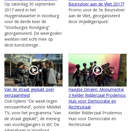
Op zaterdag 30 september
Beursvloer aan de Vliet 2017?
2017 werd in het
Promo voor de 3e Beursvloer
Huygenskwartier in Voorburg
aan de Vliet, georganiseerd
voor de derde keer de
door Vrijwilligerspunt.
“Voorburgse Rondgang”
georganiseerd. De weergoden
werkten niet echt mee op
deze kunstzinnige...
Van de straat geplukt over
Haagse Dingen: Monumentje
eenzaamheid
3 Kelder Ridderzaal Prodemos
Ook tijdens “De week tegen
Huis voor Democratie en
eenzaamheid”, polste Midvliet
Rechtsstaat
TV, voor het programma “Van
Kelder Ridderzaal Prodemos
de straat geplukt”, de mening
Huis voor Democratie en
van voorbijgangers in WC De
Rechtsstaat
Julianabaan in Voorburg.