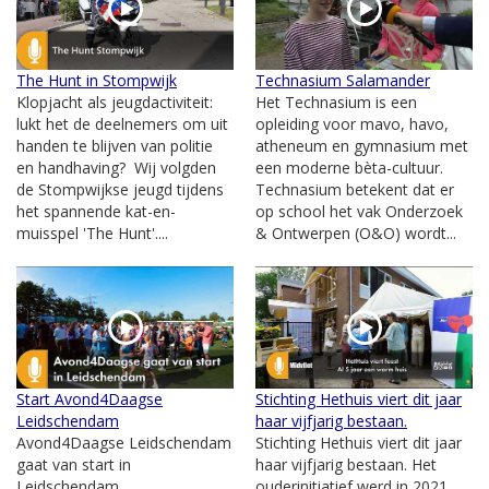
The Hunt in Stompwijk
Technasium Salamander
Klopjacht als jeugdactiviteit:
Het Technasium is een
lukt het de deelnemers om uit
opleiding voor mavo, havo,
handen te blijven van politie
atheneum en gymnasium met
en handhaving? Wij volgden
een moderne bèta-cultuur.
de Stompwijkse jeugd tijdens
Technasium betekent dat er
het spannende kat-en-
op school het vak Onderzoek
muisspel 'The Hunt'....
& Ontwerpen (O&O) wordt...
Start Avond4Daagse
Stichting Hethuis viert dit jaar
Leidschendam
haar vijfjarig bestaan.
Avond4Daagse Leidschendam
Stichting Hethuis viert dit jaar
gaat van start in
haar vijfjarig bestaan. Het
Leidschendam
ouderinitiatief werd in 2021