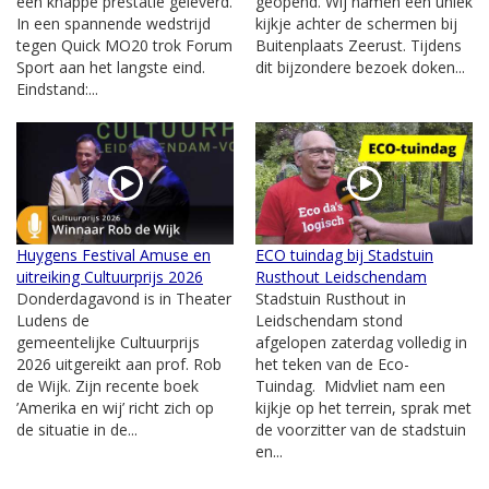
een knappe prestatie geleverd.
geopend. Wij namen een uniek
In een spannende wedstrijd
kijkje achter de schermen bij
tegen Quick MO20 trok Forum
Buitenplaats Zeerust. Tijdens
Sport aan het langste eind.
dit bijzondere bezoek doken...
Eindstand:...
Huygens Festival Amuse en
ECO tuindag bij Stadstuin
uitreiking Cultuurprijs 2026
Rusthout Leidschendam
Donderdagavond is in Theater
Stadstuin Rusthout in
Ludens de
Leidschendam stond
gemeentelijke Cultuurprijs
afgelopen zaterdag volledig in
2026 uitgereikt aan prof. Rob
het teken van de Eco-
de Wijk. Zijn recente boek
Tuindag. Midvliet nam een
’Amerika en wij’ richt zich op
kijkje op het terrein, sprak met
de situatie in de...
de voorzitter van de stadstuin
en...