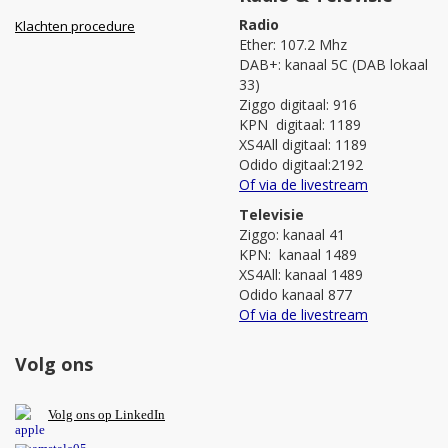
Radio
Klachten procedure
Ether: 107.2 Mhz
DAB+: kanaal 5C (DAB lokaal
33)
Ziggo digitaal: 916
KPN digitaal: 1189
XS4All digitaal: 1189
Odido digitaal:2192
Of via de livestream
Televisie
Ziggo: kanaal 41
KPN: kanaal 1489
XS4All: kanaal 1489
Odido kanaal 877
Of via de livestream
Volg ons
V
olg ons op L
inkedIn