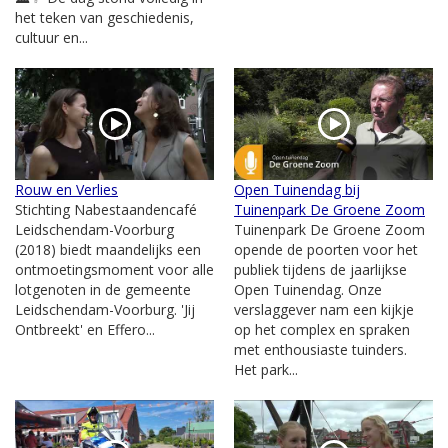
het teken van geschiedenis,
cultuur en...
Rouw en Verlies
Open Tuinendag bij
Stichting Nabestaandencafé
Tuinenpark De Groene Zoom
Leidschendam-Voorburg
Tuinenpark De Groene Zoom
(2018) biedt maandelijks een
opende de poorten voor het
ontmoetingsmoment voor alle
publiek tijdens de jaarlijkse
lotgenoten in de gemeente
Open Tuinendag. Onze
Leidschendam-Voorburg. 'Jij
verslaggever nam een kijkje
Ontbreekt' en Effero...
op het complex en spraken
met enthousiaste tuinders.
Het park...