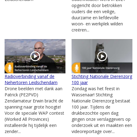
opgericht door betrokken
ouders die een veilige,
duurzame en liefdevolle
woon- en werkplek wilden
creëren...
Radioverbinding vanaf de
Stichting Nationale Dierenzorg
Nehertoren Leidschendam
100 jaar
Drone beelden met dank aan
Zondag was het feest in
Patrick (PE2PVD)
Wassenaar! Stichting
Zendamateur Erwin bracht de
Nationale Dierenzorg bestaat
spanning naar grote hoogte!
100 jaar. Tijdens de
Voor de speciale WAP contest
drukbezochte open dag
(Worked All Provinces)
gingen onze verslaggevers op
installeerde hij tijdelijk een
onderzoek uit en maakten een
zender...
videoreportage over...