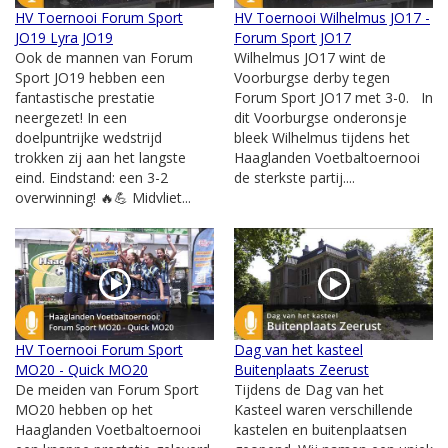
HV Toernooi Forum Sport
HV Toernooi Wilhelmus JO17 -
JO19 Lyra JO19
Forum Sport JO17
Ook de mannen van Forum
Wilhelmus JO17 wint de
Sport JO19 hebben een
Voorburgse derby tegen
fantastische prestatie
Forum Sport JO17 met 3-0. In
neergezet! In een
dit Voorburgse onderonsje
doelpuntrijke wedstrijd
bleek Wilhelmus tijdens het
trokken zij aan het langste
Haaglanden Voetbaltoernooi
eind. Eindstand: een 3-2
de sterkste partij....
overwinning! 🔥💪 Midvliet...
HV Toernooi Forum Sport
Dag van het kasteel
MO20 - Quick MO20
Buitenplaats Zeerust
De meiden van Forum Sport
Tijdens de Dag van het
MO20 hebben op het
Kasteel waren verschillende
Haaglanden Voetbaltoernooi
kastelen en buitenplaatsen