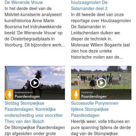
De Wenende Vrouw
houtzaagmolen De
In het derde deel van de
Salamander deel 2
Midvliet-kunstserie analyseert
In dit tweede deel van onze
kunsthistorica Anne Marie
reportage over Houtzaagmolen
Boorsma het indrukwekkende
De Salamander in
beeld 'De Wenende Vrouw' op
Leidschendam duiken we
de Oosterbegraafplaats in
dieper de techniek in.
Voorburg. Dit bijzondere werk...
Molenaar Willem Bogaerts laat
zien hoe deze unieke
historische molen aan de...
Slotdag Stompwijkse
Succesvolle Ponyrennen
Paardendagen: Koninklijke
tijdens Stompwijkse
onderscheiding voor voorzitter
Paardendagen
Theo van den Bosch
Heerlijk weer, volle tribunes en
De Stompwijkse Paardendagen
pure spanning tijdens de derde
zijn afgesloten onder grote
dag van de Stompwijkse