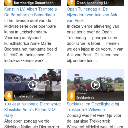
Kunst in LV: Albert Termote &
Open Tuinendag 4: De
De Barmhartige Samaritaan
bijzondere voortuin van Ank
In het tweede deel van de
van Peski
Midvliet-serie over openbare
In deze vierde aflevering van
kunst in Leidschendam-
onze serie over de Open
Voorburg analyseert
Tuinendag — georganiseerd
kunsthistorica Anne Marie
door Groei & Bloei — nemen
Boorsma het markante beeld
we een kijkje in de voortuin van
bij HMC Antoniushove. Dit
Ank van Peski. Dit is een heel
indrukwekkende werk...
bijzondere tuin...
100 Jaar Nationale Dierenzorg:
Spektakel en Gezelligheid bij
Klassieke Auto's Rijden NDZ
Trekkertrek Wilsveen
Rally
Zondag was het weer tijd voor
Afgelopen zondag vierde
de jaarlijkse Trekkertrek
Stichting Nationale Dierenzorg
Wilsveen! Midvliet was erbij om