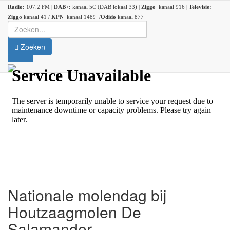
Radio:
107.2 FM |
DAB+:
kanaal 5C (DAB lokaal 33) |
Ziggo
kanaal 916 |
Televisie:
Ziggo
kanaal 41 /
KPN
kanaal 1489 /
Odido
kanaal 877
Zoeken
Nationale molendag bij
Houtzaagmolen De
Salamander