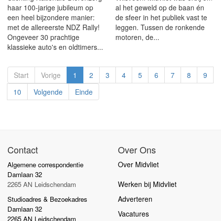
haar 100-jarige jubileum op
al het geweld op de baan én
een heel bijzondere manier:
de sfeer in het publiek vast te
met de allereerste NDZ Rally!
leggen. Tussen de ronkende
Ongeveer 30 prachtige
motoren, de...
klassieke auto's en oldtimers...
Start
Vorige
1
2
3
4
5
6
7
8
9
10
Volgende
Einde
Contact
Over Ons
Over Midvliet
Algemene correspondentie
Damlaan 32
Werken bij Midvliet
2265 AN Leidschendam
Adverteren
Studioadres & Bezoekadres
Damlaan 32
Vacatures
2265 AN Leidschendam