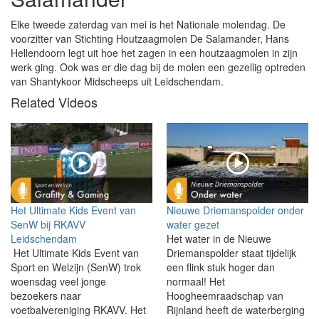
Elke tweede zaterdag van mei is het Nationale molendag. De
voorzitter van Stichting Houtzaagmolen De Salamander, Hans
Hellendoorn legt uit hoe het zagen in een houtzaagmolen in zijn
werk ging. Ook was er die dag bij de molen een gezellig optreden
van Shantykoor Midscheeps uit Leidschendam.
Related Videos
Het Ultimate Kids Event van
Nieuwe Driemanspolder onder
SenW bij RKAVV
water gezet
Leidschendam
Het water in de Nieuwe
Het Ultimate Kids Event van
Driemanspolder staat tijdelijk
Sport en Welzijn (SenW) trok
een flink stuk hoger dan
woensdag veel jonge
normaal! Het
bezoekers naar
Hoogheemraadschap van
voetbalvereniging RKAVV. Het
Rijnland heeft de waterberging