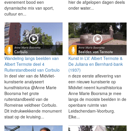
evenement bood een
hier de afgelopen dagen deels
dynamische mix van sport,
onder water...
cultuur en...
Wandeling langs beelden van
Kunst in LV: Albert Termote &
Albert Termote deel 4
De Juliana en Bernhard-bank
Ruiterstandbeeld van Corbulo
(1937)
In deel vier van de Midvliet-
n deze eerste aflevering van
kunstserie analyseert
een nieuwe kunstserie op
kunsthistorica @Anne Marie
Midvliet neemt kunsthistorica
Boorsma het grote
Anne Marie Boorsma je mee
ruiterstandbeeld van de
langs de mooiste beelden in de
Romeinse veldheer Corbulo.
openbare ruimte van
Dit indrukwekkende monument
Leidschendam-Voorburg.
staat op de kruising...
Elke...