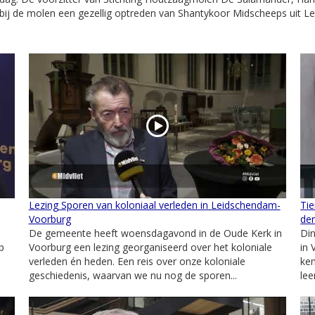
 bij de molen een gezellig optreden van Shantykoor Midscheeps uit 
Lezing Sporen van koloniaal verleden in Leidschendam-
Tie
Voorburg
de
De gemeente heeft woensdagavond in de Oude Kerk in
Di
p
Voorburg een lezing georganiseerd over het koloniale
in 
verleden én heden. Een reis over onze koloniale
ken
geschiedenis, waarvan we nu nog de sporen...
lee