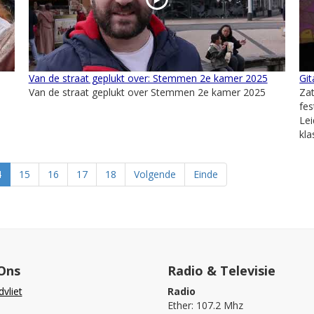
Van de straat geplukt over: Stemmen 2e kamer 2025
Git
Van de straat geplukt over Stemmen 2e kamer 2025
Zat
fes
Lei
kla
4
15
16
17
18
Volgende
Einde
Ons
Radio & Televisie
vliet
Radio
Ether: 107.2 Mhz