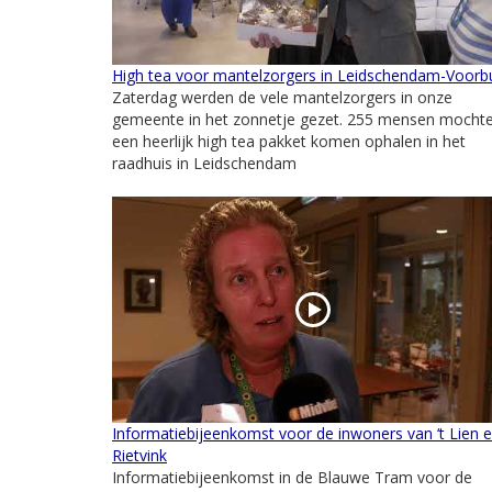
High tea voor mantelzorgers in Leidschendam-Voorb
Zaterdag werden de vele mantelzorgers in onze
gemeente in het zonnetje gezet. 255 mensen mocht
een heerlijk high tea pakket komen ophalen in het
raadhuis in Leidschendam
Informatiebijeenkomst voor de inwoners van ‘t Lien 
Rietvink
Informatiebijeenkomst in de Blauwe Tram voor de