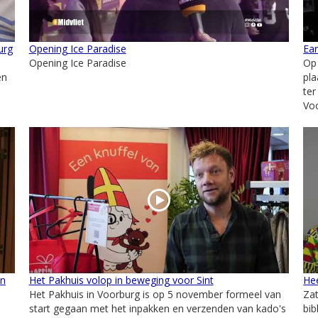
urg
Opening Ice Paradise
Ea
Opening Ice Paradise
Op
en
pla
ter
Voo
en
Het Pakhuis volop in beweging voor Sint
He
Het Pakhuis in Voorburg is op 5 november formeel van
Zat
start gegaan met het inpakken en verzenden van kado's
bi