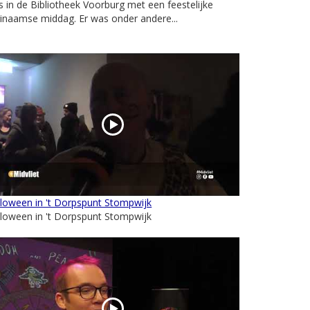
 in de Bibliotheek Voorburg met een feestelijke
inaamse middag. Er was onder andere...
loween in 't Dorpspunt Stompwijk
loween in 't Dorpspunt Stompwijk