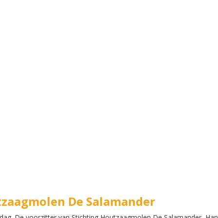
tzaagmolen De Salamander
dag. De voorzitter van Stichting Houtzaagmolen De Salamander, Hans