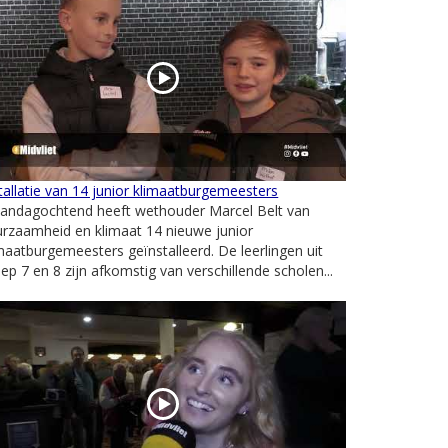
tallatie van 14 junior klimaatburgemeesters
andagochtend heeft wethouder Marcel Belt van
rzaamheid en klimaat 14 nieuwe junior
maatburgemeesters geïnstalleerd. De leerlingen uit
ep 7 en 8 zijn afkomstig van verschillende scholen...