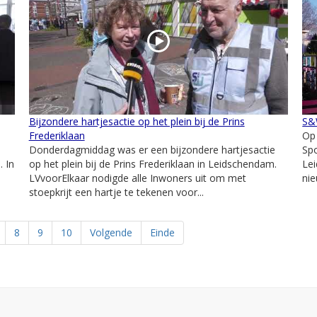
Bijzondere hartjesactie op het plein bij de Prins
S&W
Frederiklaan
Op
Donderdagmiddag was er een bijzondere hartjesactie
Spo
 In
op het plein bij de Prins Frederiklaan in Leidschendam.
Le
LVvoorElkaar nodigde alle Inwoners uit om met
nie
stoepkrijt een hartje te tekenen voor...
8
9
10
Volgende
Einde