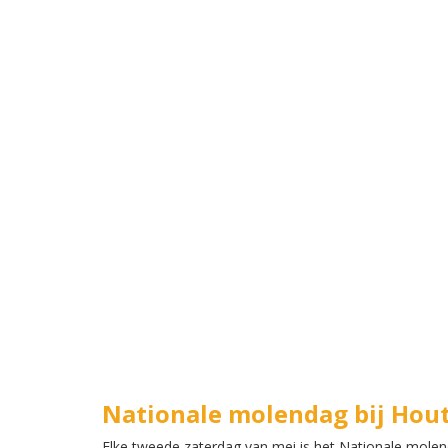
Nationale molendag bij Hou
Elke tweede zaterdag van mei is het Nationale molen