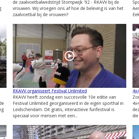
de zaalvoetbalwedstrijd Stompwijk '92 - RKAVV bij de
Spo
g
vrouwen. Wij vroegen ons af hoe de beleving is van het
Aer
zaalvoetbal bij de vrouwen?
Eek
RKAVV organiseert Festival Unlimited
4x
RKAVV heeft zondag een succesvolle 10e editie van
Zo
de
Festival Unlimited georganiseerd in de eigen sporthal in
4x4
ng
Leidschendam. Dit gratis, interactieve funfestival is
de
speciaal voor mensen met een...
die