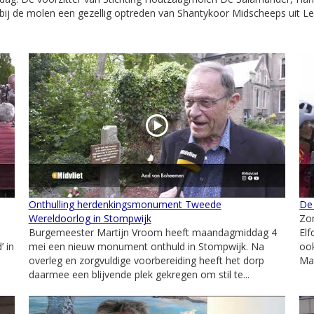
 bij de molen een gezellig optreden van Shantykoor Midscheeps uit 
Onthulling herdenkingsmonument Tweede
De
Wereldoorlog in Stompwijk
Zon
Burgemeester Martijn Vroom heeft maandagmiddag 4
Elf
’ in
mei een nieuw monument onthuld in Stompwijk. Na
ook
overleg en zorgvuldige voorbereiding heeft het dorp
Maa
daarmee een blijvende plek gekregen om stil te...