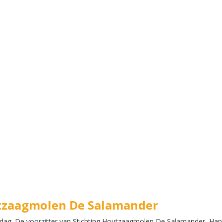
tzaagmolen De Salamander
dag. De voorzitter van Stichting Houtzaagmolen De Salamander, Hans