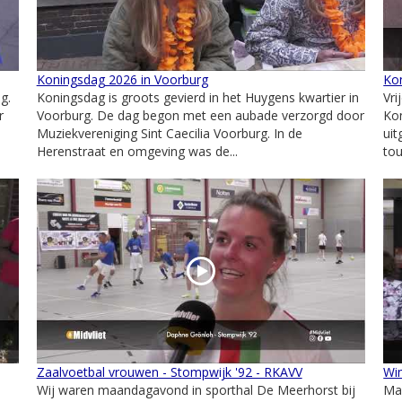
Koningsdag 2026 in Voorburg
Kon
g.
Koningsdag is groots gevierd in het Huygens kwartier in
Vri
r
Voorburg. De dag begon met een aubade verzorgd door
Kon
Muziekvereniging Sint Caecilia Voorburg. In de
ui
Herenstraat en omgeving was de...
to
Zaalvoetbal vrouwen - Stompwijk '92 - RKAVV
Wim
Wij waren maandagavond in sporthal De Meerhorst bij
Ma