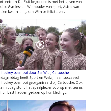
rtcentrum De Fluit begonnen is met het geven van
obic Gymlessen. Wethouder van sport, Astrid van
elen kwam langs om Wim te feliciteren...
4 hockey toernooi door SenW bij Cartouche
ndagmiddag heeft Sport en Welzijn een succesvol
 hockey toernooi georganiseerd bij Cartouche. Ook
ze middag stond het speelplezier voorop met teams
 hun best hadden gedaan op hun kleding...