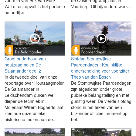
voortuin van Ank van Peski.
de Oosterbegraafplaats in
Wat direct opvalt is het perfecte
Voorburg. Dit bijzondere werk...
natuurlijke...
Groot onderhoud van
Slotdag Stompwijkse
houtzaagmolen De
Paardendagen: Koninklijke
Salamander deel 2
onderscheiding voor voorzitter
In dit tweede deel van onze
Theo van den Bosch
reportage over Houtzaagmolen
De Stompwijkse Paardendagen
De Salamander in
zijn afgesloten onder grote
Leidschendam duiken we
publieke belangstelling en met
dieper de techniek in.
gunstig weer. De vierde slotdag
Molenaar Willem Bogaerts laat
stond in het teken van een
zien hoe deze unieke
bijzonder officieel moment op
historische molen aan de...
het...