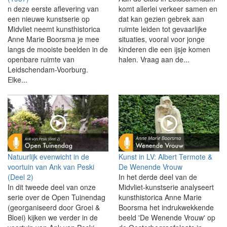
n deze eerste aflevering van
komt allerlei verkeer samen en
een nieuwe kunstserie op
dat kan gezien gebrek aan
Midvliet neemt kunsthistorica
ruimte leiden tot gevaarlijke
Anne Marie Boorsma je mee
situaties, vooral voor jonge
langs de mooiste beelden in de
kinderen die een ijsje komen
openbare ruimte van
halen. Vraag aan de...
Leidschendam-Voorburg.
Elke...
Natuurlijk evenwicht in de
Kunst in LV: Albert Termote &
voortuin van Ank van Peski
De Wenende Vrouw
(Deel 2)
In het derde deel van de
In dit tweede deel van onze
Midvliet-kunstserie analyseert
serie over de Open Tuinendag
kunsthistorica Anne Marie
(georganiseerd door Groei &
Boorsma het indrukwekkende
Bloei) kijken we verder in de
beeld 'De Wenende Vrouw' op