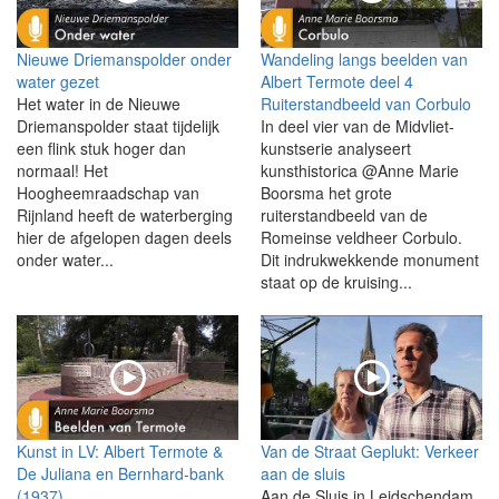
Nieuwe Driemanspolder onder
Wandeling langs beelden van
water gezet
Albert Termote deel 4
Het water in de Nieuwe
Ruiterstandbeeld van Corbulo
Driemanspolder staat tijdelijk
In deel vier van de Midvliet-
een flink stuk hoger dan
kunstserie analyseert
normaal! Het
kunsthistorica @Anne Marie
Hoogheemraadschap van
Boorsma het grote
Rijnland heeft de waterberging
ruiterstandbeeld van de
hier de afgelopen dagen deels
Romeinse veldheer Corbulo.
onder water...
Dit indrukwekkende monument
staat op de kruising...
Kunst in LV: Albert Termote &
Van de Straat Geplukt: Verkeer
De Juliana en Bernhard-bank
aan de sluis
(1937)
Aan de Sluis in Leidschendam