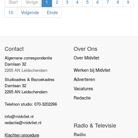
Start
Vorige
1
2
3
4
5
6
7
8
9
10
Volgende
Einde
Contact
Over Ons
Over Midvliet
Algemene correspondentie
Damlaan 32
Werken bij Midvliet
2265 AN Leidschendam
Adverteren
Studioadres & Bezoekadres
Damlaan 32
Vacatures
2265 AN Leidschendam
Redactie
Telefoon studio: 070-3202266
info@midvliet.nl
redactie@midvliet.nl
Radio & Televisie
Radio
Klachten procedure