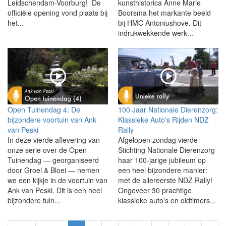
Leidschendam-Voorburg! De
kunsthistorica Anne Marie
officiële opening vond plaats bij
Boorsma het markante beeld
het...
bij HMC Antoniushove. Dit
indrukwekkende werk...
Open Tuinendag 4: De
100 Jaar Nationale Dierenzorg:
bijzondere voortuin van Ank
Klassieke Auto's Rijden NDZ
van Peski
Rally
In deze vierde aflevering van
Afgelopen zondag vierde
onze serie over de Open
Stichting Nationale Dierenzorg
Tuinendag — georganiseerd
haar 100-jarige jubileum op
door Groei & Bloei — nemen
een heel bijzondere manier:
we een kijkje in de voortuin van
met de allereerste NDZ Rally!
Ank van Peski. Dit is een heel
Ongeveer 30 prachtige
bijzondere tuin...
klassieke auto's en oldtimers...