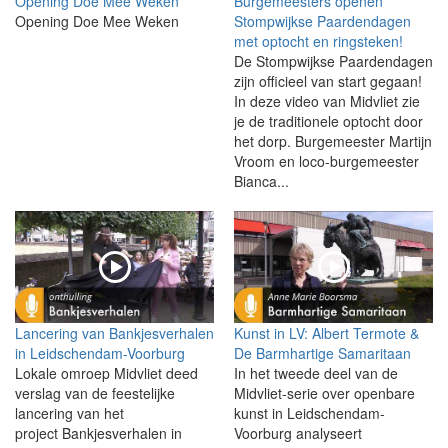
Opening Doe Mee Weken
Burgemeesters openen
Opening Doe Mee Weken
Stompwijkse Paardendagen
met optocht en ringsteken!
De Stompwijkse Paardendagen
zijn officieel van start gegaan!
In deze video van Midvliet zie
je de traditionele optocht door
het dorp. Burgemeester Martijn
Vroom en loco-burgemeester
Bianca...
Lancering van Bankjesverhalen
Kunst in LV: Albert Termote &
in Leidschendam-Voorburg
De Barmhartige Samaritaan
Lokale omroep Midvliet deed
In het tweede deel van de
verslag van de feestelijke
Midvliet-serie over openbare
lancering van het
kunst in Leidschendam-
project Bankjesverhalen in
Voorburg analyseert