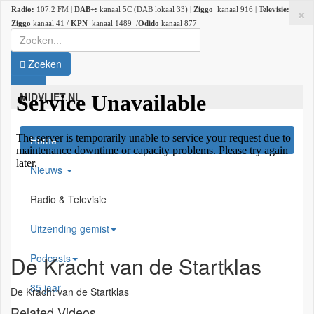
×
Radio:
107.2 FM |
DAB+:
kanaal 5C (DAB lokaal 33) |
Ziggo
kanaal 916 |
Televisie:
Ziggo
kanaal 41 /
KPN
kanaal 1489 /
Odido
kanaal 877
Zoeken
MIDVLIET.NL
Home
Nieuws
Radio & Televisie
Uitzending gemist
Podcasts
De Kracht van de Startklas
35 jaar
De Kracht van de Startklas
Related Videos