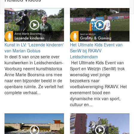
Kunst in LV: 'Lezende kinderen'
Het Ultimate Kids Event van
van Marian Gobius
SenW bij RKAVV
In deel 5 van onze serie over
Leidschendam
kunstwerken in Leidschendam-
Het Ultimate Kids Event van
Voorburg neemt kunsthistorica
Sport en Welzijn (SenW) trok
Anne Marie Boorsma ons mee
woensdag veel jonge
naar een bijzonder beeld in de
bezoekers naar
openbare ruimte. Ze vertelt het
voetbalvereniging RKAVV. Het
complete verhaal...
evenement bood een
dynamische mix van sport,
cultuur en...