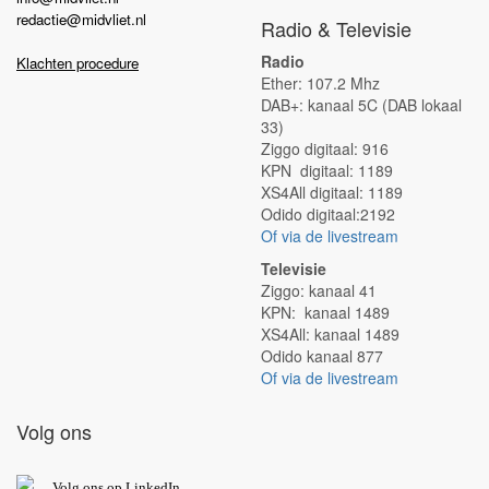
redactie@midvliet.nl
Radio & Televisie
Radio
Klachten procedure
Ether: 107.2 Mhz
DAB+: kanaal 5C (DAB lokaal
33)
Ziggo digitaal: 916
KPN digitaal: 1189
XS4All digitaal: 1189
Odido digitaal:2192
Of via de livestream
Televisie
Ziggo: kanaal 41
KPN: kanaal 1489
XS4All: kanaal 1489
Odido kanaal 877
Of via de livestream
Volg ons
V
olg ons op L
inkedIn