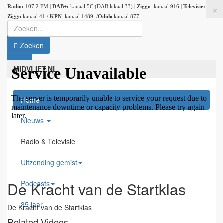
×
Radio:
107.2 FM |
DAB+:
kanaal 5C (DAB lokaal 33) |
Ziggo
kanaal 916 |
Televisie:
Ziggo
kanaal 41 /
KPN
kanaal 1489 /
Odido
kanaal 877
Zoeken
MIDVLIET.NL
Home
Nieuws
Radio & Televisie
Uitzending gemist
Podcasts
De Kracht van de Startklas
35 jaar
De Kracht van de Startklas
Related Videos