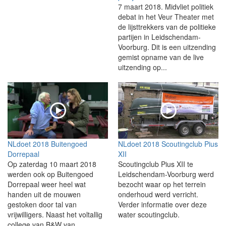
7 maart 2018. Midvliet politiek
debat in het Veur Theater met
de lijsttrekkers van de politieke
partijen in Leidschendam-
Voorburg. Dit is een uitzending
gemist opname van de live
uitzending op...
NLdoet 2018 Buitengoed
NLdoet 2018 Scoutingclub Pius
Dorrepaal
XII
Op zaterdag 10 maart 2018
Scoutingclub Pius XII te
werden ook op Buitengoed
Leidschendam-Voorburg werd
Dorrepaal weer heel wat
bezocht waar op het terrein
handen uit de mouwen
onderhoud werd verricht.
gestoken door tal van
Verder informatie over deze
vrijwilligers. Naast het voltallig
water scoutingclub.
college van B&W van