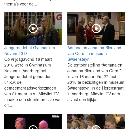
thema’s voor de...
Jongerendebat Gymnasium
Adriana en Johanna Bleuland
Novum 2018
van Oordt in museum
Op vrijdagavond 16 maart
Swaensteyn
2018 werd in Gymnasium
De tentoonstelling “Adriana en
Novum in Voorburg het
Johanna Bleuland van Oordt”
Jongerendebat gehouden
is van 16 maart t/m 27 mei
i.h.k.v. de
2018 te bezichtigen in museum
gemeenteraadsverkiezingen
Swaensteyn, in de Herenstraat
van 21 maart a.s.. Midvliet TV
in Voorburg. Midvliet TV nam
maakte een sfeerimpressie van
alvast een kijkje...
dit...