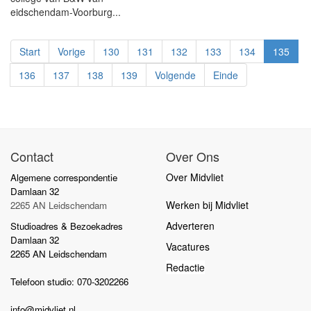
eidschendam-Voorburg...
Start
Vorige
130
131
132
133
134
135
136
137
138
139
Volgende
Einde
Contact
Over Ons
Over Midvliet
Algemene correspondentie
Damlaan 32
Werken bij Midvliet
2265 AN Leidschendam
Adverteren
Studioadres & Bezoekadres
Damlaan 32
Vacatures
2265 AN Leidschendam
Redactie
Telefoon studio: 070-3202266
info@midvliet.nl