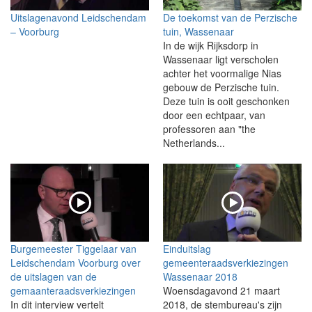
Uitslagenavond Leidschendam
De toekomst van de Perzische
– Voorburg
tuin, Wassenaar
In de wijk Rijksdorp in
Wassenaar ligt verscholen
achter het voormalige Nias
gebouw de Perzische tuin.
Deze tuin is ooit geschonken
door een echtpaar, van
professoren aan "the
Netherlands...
Burgemeester Tiggelaar van
Einduitslag
Leidschendam Voorburg over
gemeenteraadsverkiezingen
de uitslagen van de
Wassenaar 2018
gemaanteraadsverkiezingen
Woensdagavond 21 maart
In dit interview vertelt
2018, de stembureau's zijn