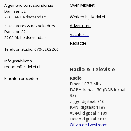
Over Midvliet
Algemene correspondentie
Damlaan 32
Werken bij Midvliet
2265 AN Leidschendam
Adverteren
Studioadres & Bezoekadres
Damlaan 32
Vacatures
2265 AN Leidschendam
Redactie
Telefoon studio: 070-3202266
info@midvliet.nl
redactie@midvliet.nl
Radio & Televisie
Radio
Klachten procedure
Ether: 107.2 Mhz
DAB+: kanaal 5C (DAB lokaal
33)
Ziggo digitaal: 916
KPN digitaal: 1189
XS4All digitaal: 1189
Odido digitaal:2192
Of via de livestream