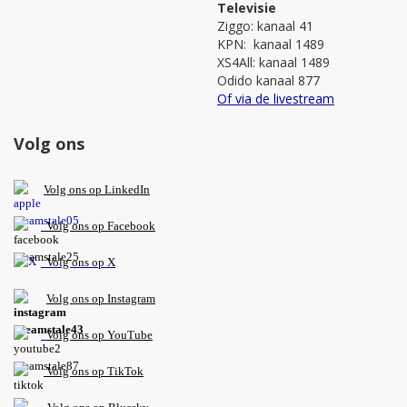
Televisie
Ziggo: kanaal 41
KPN: kanaal 1489
XS4All: kanaal 1489
Odido kanaal 877
Of via de livestream
Volg ons
V
olg ons op L
inkedIn
Volg ons op Facebook
Volg ons op X
Volg ons op Instagram
Volg
ons op
YouTube
Volg ons op TikTok