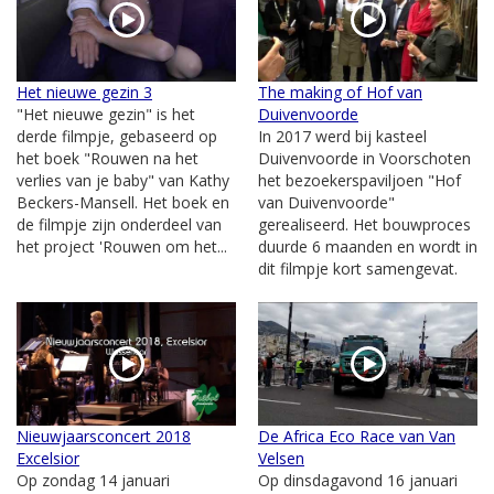
Het nieuwe gezin 3
The making of Hof van
"Het nieuwe gezin" is het
Duivenvoorde
derde filmpje, gebaseerd op
In 2017 werd bij kasteel
het boek "Rouwen na het
Duivenvoorde in Voorschoten
verlies van je baby" van Kathy
het bezoekerspaviljoen "Hof
Beckers-Mansell. Het boek en
van Duivenvoorde"
de filmpje zijn onderdeel van
gerealiseerd. Het bouwproces
het project 'Rouwen om het...
duurde 6 maanden en wordt in
dit filmpje kort samengevat.
Nieuwjaarsconcert 2018
De Africa Eco Race van Van
Excelsior
Velsen
Op zondag 14 januari
Op dinsdagavond 16 januari