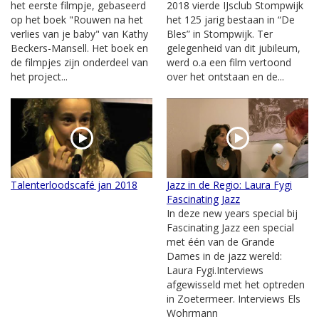
het eerste filmpje, gebaseerd
2018 vierde IJsclub Stompwijk
op het boek "Rouwen na het
het 125 jarig bestaan in “De
verlies van je baby" van Kathy
Bles” in Stompwijk. Ter
Beckers-Mansell. Het boek en
gelegenheid van dit jubileum,
de filmpjes zijn onderdeel van
werd o.a een film vertoond
het project...
over het ontstaan en de...
Talenterloodscafé jan 2018
Jazz in de Regio: Laura Fygi
Fascinating Jazz
In deze new years special bij
Fascinating Jazz een special
met één van de Grande
Dames in de jazz wereld:
Laura Fygi.Interviews
afgewisseld met het optreden
in Zoetermeer. Interviews Els
Wohrmann