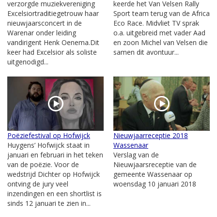
verzorgde muziekvereniging
keerde het Van Velsen Rally
Excelsiortraditiegetrouw haar
Sport team terug van de Africa
nieuwjaarsconcert in de
Eco Race. Midvliet TV sprak
Warenar onder leiding
o.a. uitgebreid met vader Aad
vandirigent Henk Oenema.Dit
en zoon Michel van Velsen die
keer had Excelsior als soliste
samen dit avontuur...
uitgenodigd...
Poëziefestival op Hofwijck
Nieuwjaarreceptie 2018
Huygens’ Hofwijck staat in
Wassenaar
januari en februari in het teken
Verslag van de
van de poëzie. Voor de
Nieuwjaarsreceptie van de
wedstrijd Dichter op Hofwijck
gemeente Wassenaar op
ontving de jury veel
woensdag 10 januari 2018
inzendingen en een shortlist is
sinds 12 januari te zien in...