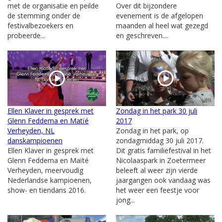
met de organisatie en peilde
Over dit bijzondere
de stemming onder de
evenement is de afgelopen
festivalbezoekers en
maanden al heel wat gezegd
probeerde...
en geschreven....
Ellen Klaver in gesprek met
Zondag in het park 30 juli
Glenn Feddema en Matïé
2017
Verheyden, NL
Zondag in het park, op
danskampioenen
zondagmiddag 30 juli 2017.
Ellen Klaver in gesprek met
Dit gratis familiefestival in het
Glenn Feddema en Maïté
Nicolaaspark in Zoetermeer
Verheyden, meervoudig
beleeft al weer zijn vierde
Nederlandse kampioenen,
jaargangen ook vandaag was
show- en tiendans 2016.
het weer een feestje voor
jong...