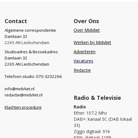
Contact
Over Ons
Over Midvliet
Algemene correspondentie
Damlaan 32
Werken bij Midvliet
2265 AN Leidschendam
Adverteren
Studioadres & Bezoekadres
Damlaan 32
Vacatures
2265 AN Leidschendam
Redactie
Telefoon studio: 070-3202266
info@midvliet.nl
redactie@midvliet.nl
Radio & Televisie
Radio
Klachten procedure
Ether: 107.2 Mhz
DAB+: kanaal 5C (DAB lokaal
33)
Ziggo digitaal: 916
KPN digitaal: 1189