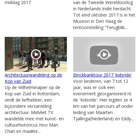
middag 2017
van de Tweede Wereldoorlog
in Nederlands Indië herdacht.
Tot eind oktober 2017 is in het
Museon in Den Haag de
tentoonstelling “Terugblik...
Architectuurwandeling op de
Binckbanktour 2017 'kidsride'
Kop van Zuid
Voor kinderen, van 7 tot 12
Op de Wilhelminapier op de
jaar, was er ook een
Kop van Zuid in Rotterdam,
evenement georganiseerd nl.
vindt de liefhebber, een
de 'Kidsride'. Hier legden ze 4
bijzondere verzameling
km van het parcours af onder
architectuur. Midvliet TV
leiding van Maarten
wandelde mee met kunst- en
Tjallinga(Nederland) en Eddy...
cultuurhistoricus Hoo Man
Chan en maakte...