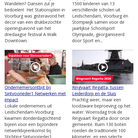
Wandelen? Dansen zul je
1500 kinderen van 13
bedoelen! Het Stationsplein in
verschillende scholen uit
Voorburg was gisteravond het
Leidschendam, Voorburg én
decor van een drukbezochte
Stompwijk samen voor de
openingsavond van het
jaarlijkse Schoolsport
driedaagse festival A Walk
Olympiade, georganiseerd
Downtown.
door Sport en...
Ondernemersontbijt bij
Ringvaart Regatta, tussen
Sintvoorieder1 Netwerken met
Leiderdorp en de Sluis
impact
Prachtig weer, maar een
Lokale ondernemers uit
loodzware beproeving op het
Leidschendam-Voorburg
water. Woensdag trok de
kwamen donderdagochtend
Ringvaart Regatta door onze
bijeen voor een bijzondere
gemeente. Ruim 130 boten
netwerkbijeenkomst bij
roeiden de traditionele 100
Stichting Sintvoorieder1.
kilometer, en een selecte