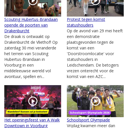
Scouting Hubertus-Brandaan
Protest tegen komst
opende de poorten van
statushouders
Drakenburcht
Op de avond van 29 mei heeft
De draak is ontwaakt op
een demonstratie
Drakenburcht de Vliethof! Op
plaatsgevonden tegen de
zaterdag 30 mei veranderde
komst van een
het terrein van Scouting
'Doorstroomlocatie' voor
Hubertus-Brandaan in
statushouders in
Voorburg in een
Leidschendam. De betogers
middeleeuwse wereld vol
vrezen onterecht voor de
avontuur, spellen en...
komst van een AZC...
Het openingsfeest van A Walk
Schoolsport Olympiade
Downtown in Voorburg
Vrijdag kwamen meer dan