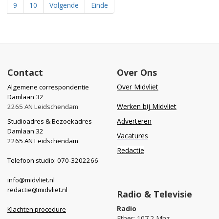
9
10
Volgende
Einde
Contact
Over Ons
Over Midvliet
Algemene correspondentie
Damlaan 32
Werken bij Midvliet
2265 AN Leidschendam
Adverteren
Studioadres & Bezoekadres
Damlaan 32
Vacatures
2265 AN Leidschendam
Redactie
Telefoon studio: 070-3202266
info@midvliet.nl
redactie@midvliet.nl
Radio & Televisie
Radio
Klachten procedure
Ether: 107.2 Mhz