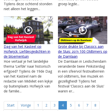
Tijdens deze ochtend stonden
groep legde...
niet alleen het leggen...
Dag van het Kasteel op
Grote drukte bij Classics aan
Hofwijck: Liefdesgedichten in
de Sluis: zo'n 100 Oldtimers op
de bloementuin
de Damlaan
Hoe vertaal je het landelijke
De Damlaan in Leidschendam
thema ‘Liefde’ naar historisch
veranderde twee Pinksterdag
erfgoed? Tijdens de 19de Dag
in een sfeervol festivalterrein
van het Kasteel nam de
vol oldtimers, live muziek en
redactie van Midvliet een kijkje
gezelligheid! Tijdens het
op buitenplaats Hofwijck van
festival ‘Classics aan de Sluis’
de familie...
waren er...
Start
Vorige
1
2
3
4
5
6
7
8