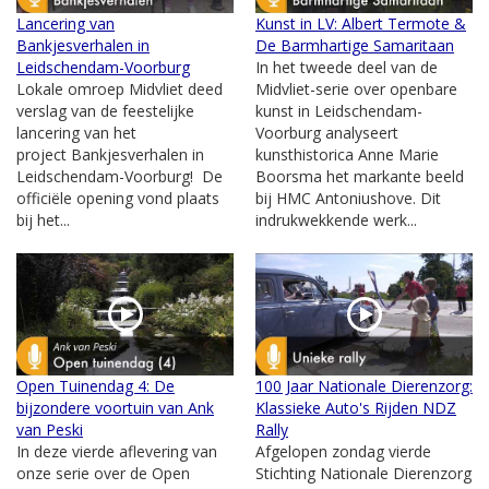
Lancering van
Kunst in LV: Albert Termote &
Bankjesverhalen in
De Barmhartige Samaritaan
Leidschendam-Voorburg
In het tweede deel van de
Lokale omroep Midvliet deed
Midvliet-serie over openbare
verslag van de feestelijke
kunst in Leidschendam-
lancering van het
Voorburg analyseert
project Bankjesverhalen in
kunsthistorica Anne Marie
Leidschendam-Voorburg! De
Boorsma het markante beeld
officiële opening vond plaats
bij HMC Antoniushove. Dit
bij het...
indrukwekkende werk...
Open Tuinendag 4: De
100 Jaar Nationale Dierenzorg:
bijzondere voortuin van Ank
Klassieke Auto's Rijden NDZ
van Peski
Rally
In deze vierde aflevering van
Afgelopen zondag vierde
onze serie over de Open
Stichting Nationale Dierenzorg