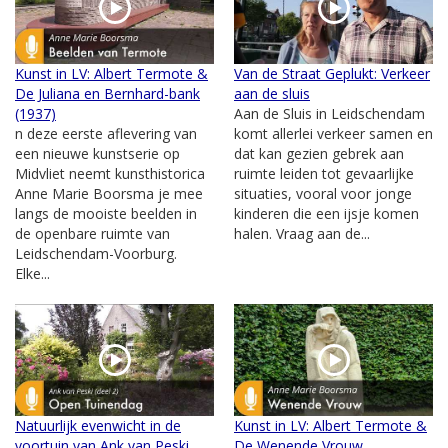
Kunst in LV: Albert Termote &
Van de Straat Geplukt: Verkeer
De Juliana en Bernhard-bank
aan de sluis
(1937)
Aan de Sluis in Leidschendam
n deze eerste aflevering van
komt allerlei verkeer samen en
een nieuwe kunstserie op
dat kan gezien gebrek aan
Midvliet neemt kunsthistorica
ruimte leiden tot gevaarlijke
Anne Marie Boorsma je mee
situaties, vooral voor jonge
langs de mooiste beelden in
kinderen die een ijsje komen
de openbare ruimte van
halen. Vraag aan de...
Leidschendam-Voorburg.
Elke...
Natuurlijk evenwicht in de
Kunst in LV: Albert Termote &
voortuin van Ank van Peski
De Wenende Vrouw