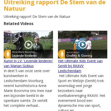
Uitreiking rapport De Stem van de
Natuur
Uitreiking rapport De Stem van de Natuur
Related Videos
Kunst in LV: 'Lezende kinderen'
Het Ultimate Kids Event van
van Marian Gobius
SenW bij RKAVV
In deel 5 van onze serie over
Leidschendam
kunstwerken in
Het Ultimate Kids Event van
Leidschendam-Voorburg
Sport en Welzijn (SenW) trok
neemt kunsthistorica Anne
woensdag veel jonge
Marie Boorsma ons mee naar
bezoekers naar
een bijzonder beeld in de
voetbalvereniging RKAVV. Het
openbare ruimte. Ze vertelt
evenement bood een
het complete verhaal...
dynamische mix van sport,
cultuur en...