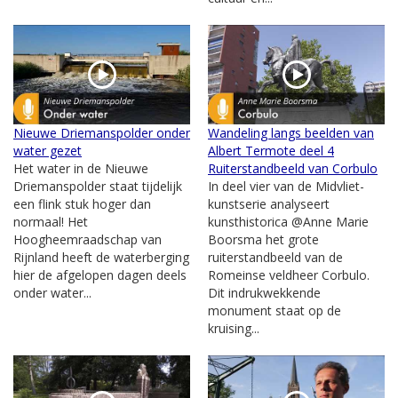
Nieuwe Driemanspolder onder
Wandeling langs beelden van
water gezet
Albert Termote deel 4
Het water in de Nieuwe
Ruiterstandbeeld van Corbulo
Driemanspolder staat tijdelijk
In deel vier van de Midvliet-
een flink stuk hoger dan
kunstserie analyseert
normaal! Het
kunsthistorica @Anne Marie
Hoogheemraadschap van
Boorsma het grote
Rijnland heeft de waterberging
ruiterstandbeeld van de
hier de afgelopen dagen deels
Romeinse veldheer Corbulo.
onder water...
Dit indrukwekkende
monument staat op de
kruising...