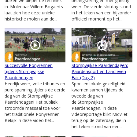
duiken we dieper de techniek
belangstelling en met gunstig
in. Molenaar Willem Bogaerts
weer. De vierde slotdag stond
laat zien hoe deze unieke
in het teken van een bijzonder
historische molen aan de...
officieel moment op het...
Succesvolle Ponyrennen
Stompwijkse Paardendagen:
tijdens Stompwijkse
Paardensport en Landleven
Paardendagen
Fair (Dag 2)
Heerlijk weer, volle tribunes en
Sport en lokale gezelligheid
pure spanning tijdens de derde
kwamen samen tijdens de
dag van de Stompwijkse
tweede dag van
Paardendagen! Het publiek
de Stompwijkse
stroomde massaal toe voor
Paardendagen. In deze
het traditionele Ponyrennen.
videoreportage blikt Midvliet
Bekijk in deze video het...
terug op de zaterdag, die in
het teken stond van een...