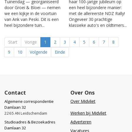
Tuinendag — georganiseerd
haar 100-jarige jubileum op
door Groei & Bloei — nemen
een heel bijzondere manier:
we een kijkje in de voortuin
met de allereerste NDZ Rally!
van Ank van Peski. Dit is een
Ongeveer 30 prachtige
heel bijzondere tuin...
klassieke auto's en oldtimers...
Start
Vorige
1
2
3
4
5
6
7
8
9
10
Volgende
Einde
Contact
Over Ons
Over Midvliet
Algemene correspondentie
Damlaan 32
Werken bij Midvliet
2265 AN Leidschendam
Adverteren
Studioadres & Bezoekadres
Damlaan 32
Vacatures