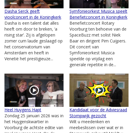
Dasha Serck geeft
Symfonieorkest Musica speelt
vioolconcert in de Koningkerk
Benefietconcert in Koningkerk
Dasha is een talent dat alles
Benefietconcert Rotary
heeft om door te breken, ‘a
Voorburg ten behoeve van de
rising star’. Zij is afgelopen
SpaceBuzz met solist Niek
zomer cum laude geslaagd op
Baar en dirigent Pim Cuijpers.
het conservatorium van
Dit concert van
Amsterdam en heeft in
Symfonieorkest Musica
Venetië het prestigieuze...
speelde op vrijdag een
generale repetitie in de...
Heel Huygens Hapt
Kandidaat voor de Adviesraad
Zondag 25 januari 2026 was in
Stompwijk gezocht
het Huygenskwartier in
Wilt u meedenken en
Voorburg de achtste editie van
meebeslissen over wat er in