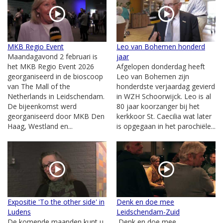
MKB Regio Event
Leo van Bohemen honderd
Maandagavond 2 februari is
jaar
het MKB Regio Event 2026
Afgelopen donderdag heeft
georganiseerd in de bioscoop
Leo van Bohemen zijn
van The Mall of the
honderdste verjaardag gevierd
Netherlands in Leidschendam.
in WZH Schoorwijck. Leo is al
De bijeenkomst werd
80 jaar koorzanger bij het
georganiseerd door MKB Den
kerkkoor St. Caecilia wat later
Haag, Westland en...
is opgegaan in het parochiële...
Expositie 'To the other side' in
Denk en doe mee
Ludens
Leidschendam-Zuid
De komende maanden kunt u
Denk en doe mee