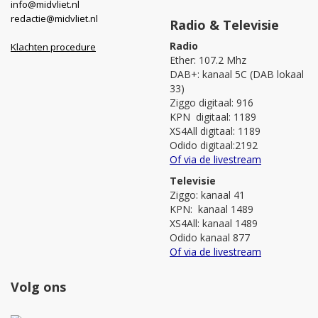
info@midvliet.nl
redactie@midvliet.nl
Radio & Televisie
Radio
Klachten procedure
Ether: 107.2 Mhz
DAB+: kanaal 5C (DAB lokaal
33)
Ziggo digitaal: 916
KPN digitaal: 1189
XS4All digitaal: 1189
Odido digitaal:2192
Of via de livestream
Televisie
Ziggo: kanaal 41
KPN: kanaal 1489
XS4All: kanaal 1489
Odido kanaal 877
Of via de livestream
Volg ons