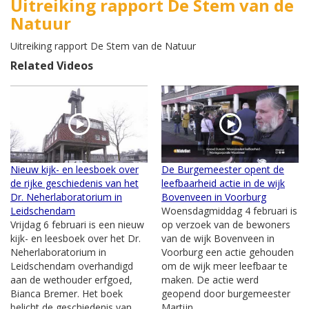
Uitreiking rapport De Stem van de
Natuur
Uitreiking rapport De Stem van de Natuur
Related Videos
Nieuw kijk- en leesboek over
De Burgemeester opent de
de rijke geschiedenis van het
leefbaarheid actie in de wijk
Dr. Neherlaboratorium in
Bovenveen in Voorburg
Leidschendam
Woensdagmiddag 4 februari is
Vrijdag 6 februari is een nieuw
op verzoek van de bewoners
kijk- en leesboek over het Dr.
van de wijk Bovenveen in
Neherlaboratorium in
Voorburg een actie gehouden
Leidschendam overhandigd
om de wijk meer leefbaar te
aan de wethouder erfgoed,
maken. De actie werd
Bianca Bremer. Het boek
geopend door burgemeester
belicht de geschiedenis van
Martijn...