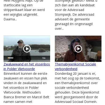
Heel Huygens Hapt. Op de
Stompwijk gebeurt? Meldt u
startlocatie lag een
zich dan aan als kandidaat
strippenkaart klaar en werd
voor de Adviesraad
een wijnglas uitgereikt.
Stompwijk. De adviesraad
Daarna...
adviseert de gemeente
gevraagd én ongevraagd
over...
Zwaluwwand en het vissenbos
Themabijeenkomst Sociale
in Polder Vlietvoorde
verbondenheid
Binnenkort kunnen de eerste
Donderdag 20 januari is er,
zwaluwen en vissen hun plek
met het oog op de toekomst,
vinden in de zwaluwwand en
een themabijeenkomst over
het vissenbos in Polder
sociale verbondenheid
Vlietvoorde. Wethouders
gehouden. Deze bijeenkomst
Bianca Bremer en Marcel Belt
werd georganiseerd door de
namen samen met
Adviesraad Sociaal Domein.