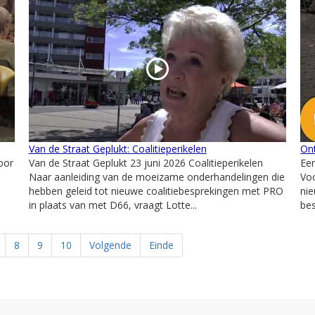
Van de Straat Geplukt: Coalitieperikelen
Ont
oor
Van de Straat Geplukt 23 juni 2026 Coalitieperikelen
Een
Naar aanleiding van de moeizame onderhandelingen die
Vo
hebben geleid tot nieuwe coalitiebesprekingen met PRO
nie
in plaats van met D66, vraagt Lotte...
bes
8
9
10
Volgende
Einde