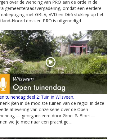
rgen over de wending van PRO aan de orde in de
tra gemeenteraadsvergadering, omdat een eerdere
rmatiepoging met GBLV, VVD en D66 stukliep op het
etland-Noord dossier. PRO is uitgenodigd...
n tuinendag deel 2; Tuin in Wilsveen.
nenkijken in de mooiste tuinen van de regio! In deze
ede aflevering van onze serie over de Open
inendag — georganiseerd door Groei & Bloei —
en we je mee naar een prachtige,...