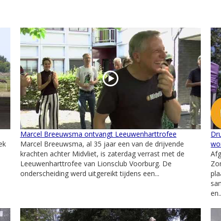
Marcel Breeuwsma ontvangt Leeuwenharttrofee
Dr
ek
Marcel Breeuwsma, al 35 jaar een van de drijvende
wo
krachten achter Midvliet, is zaterdag verrast met de
Af
n
Leeuwenharttrofee van Lionsclub Voorburg. De
Zo
onderscheiding werd uitgereikt tijdens een...
pl
sa
en..