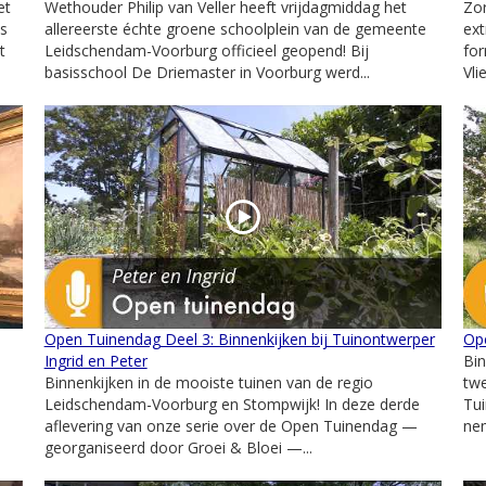
et
Wethouder Philip van Veller heeft vrijdagmiddag het
Zo
is
allereerste échte groene schoolplein van de gemeente
ex
t
Leidschendam-Voorburg officieel geopend! Bij
fo
basisschool De Driemaster in Voorburg werd...
Vli
Open Tuinendag Deel 3: Binnenkijken bij Tuinontwerper
Ope
Ingrid en Peter
Bin
Binnenkijken in de mooiste tuinen van de regio
twe
Leidschendam-Voorburg en Stompwijk! In deze derde
Tu
aflevering van onze serie over de Open Tuinendag —
nem
georganiseerd door Groei & Bloei —...