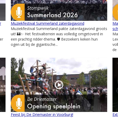
r
Muziekfestival Summerland zaterdagavond
Mar
Muziekfestival Summerland pakte zaterdagavond groots
sc
!
uit! 🏰✨ Het festivalterrein was volledig omgetoverd in
Mar
er
een prachtig ridder-thema. 🛡️ Bezoekers keken hun
Lei
ogen uit bij de gigantische...
vol
de
Feest bij De Driemaster in Voorburg!
Ext