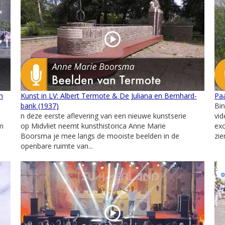
n
Kunst in LV: Albert Termote & De Juliana en Bernhard-
Paa
bank (1937)
Bin
n deze eerste aflevering van een nieuwe kunstserie
vid
um
op Midvliet neemt kunsthistorica Anne Marie
exc
Boorsma je mee langs de mooiste beelden in de
zie
openbare ruimte van...