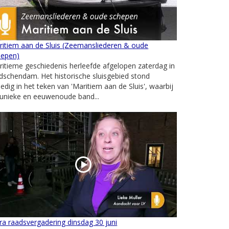
itiem aan de Sluis (Zeemansliederen & oude
hepen)
itieme geschiedenis herleefde afgelopen zaterdag in
dschendam. Het historische sluisgebied stond
ledig in het teken van 'Maritiem aan de Sluis', waarbij
 unieke en eeuwenoude band...
ra raadsvergadering dinsdag 30 juni