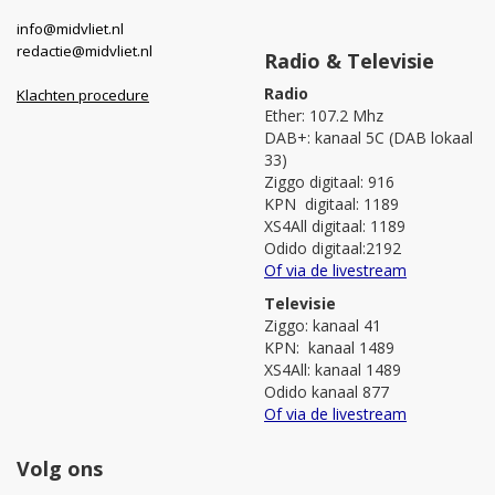
info@midvliet.nl
redactie@midvliet.nl
Radio & Televisie
Radio
Klachten procedure
Ether: 107.2 Mhz
DAB+: kanaal 5C (DAB lokaal
33)
Ziggo digitaal: 916
KPN digitaal: 1189
XS4All digitaal: 1189
Odido digitaal:2192
Of via de livestream
Televisie
Ziggo: kanaal 41
KPN: kanaal 1489
XS4All: kanaal 1489
Odido kanaal 877
Of via de livestream
Volg ons