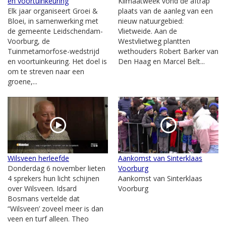
en voortuinkeuring
Klimaatweek vond de aftrap
Elk jaar organiseert Groei &
plaats van de aanleg van een
Bloei, in samenwerking met
nieuw natuurgebied:
de gemeente Leidschendam-
Vlietweide. Aan de
Voorburg, de
Westvlietweg plantten
Tuinmetamorfose-wedstrijd
wethouders Robert Barker van
en voortuinkeuring. Het doel is
Den Haag en Marcel Belt...
om te streven naar een
groene,...
Wilsveen herleefde
Aankomst van Sinterklaas
Donderdag 6 november lieten
Voorburg
4 sprekers hun licht schijnen
Aankomst van Sinterklaas
over Wilsveen. Idsard
Voorburg
Bosmans vertelde dat
“Wilsveen’ zoveel meer is dan
veen en turf alleen. Theo