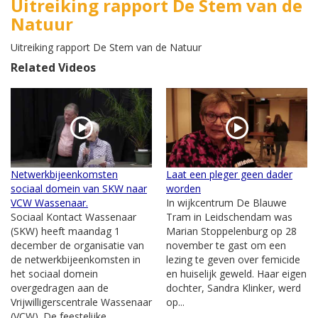
Uitreiking rapport De Stem van de
Natuur
Uitreiking rapport De Stem van de Natuur
Related Videos
Netwerkbijeenkomsten
Laat een pleger geen dader
sociaal domein van SKW naar
worden
VCW Wassenaar.
In wijkcentrum De Blauwe
Sociaal Kontact Wassenaar
Tram in Leidschendam was
(SKW) heeft maandag 1
Marian Stoppelenburg op 28
december de organisatie van
november te gast om een
de netwerkbijeenkomsten in
lezing te geven over femicide
het sociaal domein
en huiselijk geweld. Haar eigen
overgedragen aan de
dochter, Sandra Klinker, werd
Vrijwilligerscentrale Wassenaar
op...
(VCW). De feestelijke...