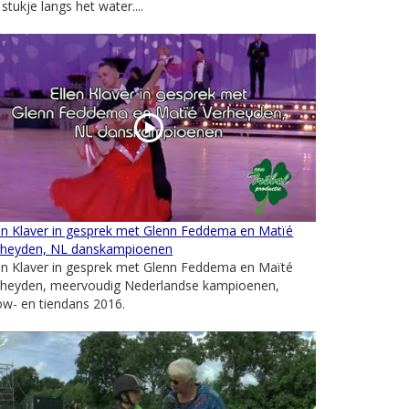
j stukje langs het water....
en Klaver in gesprek met Glenn Feddema en Matïé
rheyden, NL danskampioenen
en Klaver in gesprek met Glenn Feddema en Maïté
rheyden, meervoudig Nederlandse kampioenen,
w- en tiendans 2016.