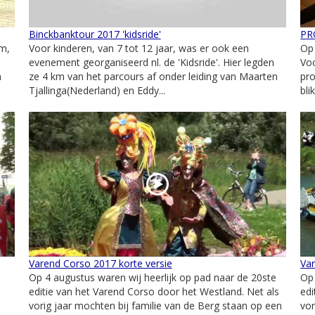
Binckbanktour 2017 'kidsride'
PR
am,
Voor kinderen, van 7 tot 12 jaar, was er ook een
Op 
evenement georganiseerd nl. de 'Kidsride'. Hier legden
Vo
n
ze 4 km van het parcours af onder leiding van Maarten
pr
Tjallinga(Nederland) en Eddy...
bli
Varend Corso 2017 korte versie
Var
Op 4 augustus waren wij heerlijk op pad naar de 20ste
Op 
editie van het Varend Corso door het Westland. Net als
edi
vorig jaar mochten bij familie van de Berg staan op een
vor