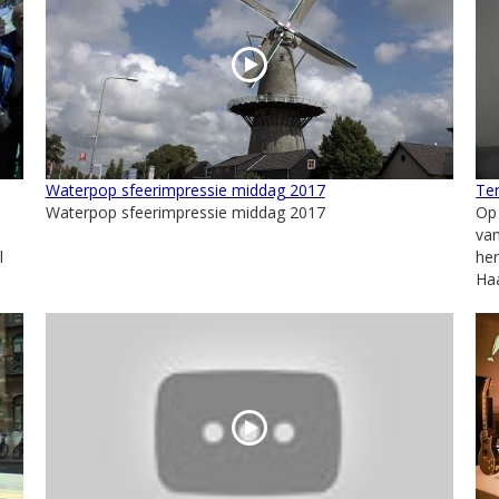
Waterpop sfeerimpressie middag 2017
Ter
Waterpop sfeerimpressie middag 2017
Op 
va
l
her
Haa