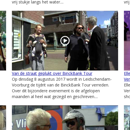
vrij stukje langs het water....
vri
Van de straat geplukt over BinckBank Tour
Ell
Op dinsdag 8 augustus 2017 wordt in Leidschendam-
Ve
Voorburg de tijdrit van de BinckBank Tour verreden.
Ell
Over dit bijzondere evenement is de afgelopen
Ve
maanden al heel wat gezegd en geschreven....
sho