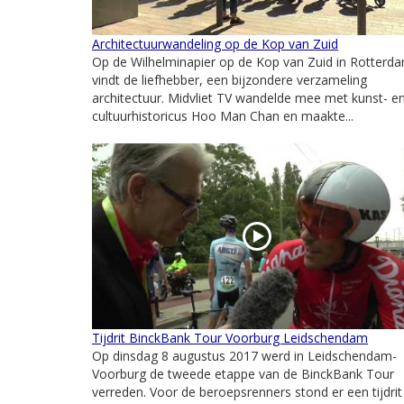
Architectuurwandeling op de Kop van Zuid
Op de Wilhelminapier op de Kop van Zuid in Rotterd
vindt de liefhebber, een bijzondere verzameling
architectuur. Midvliet TV wandelde mee met kunst- e
cultuurhistoricus Hoo Man Chan en maakte...
Tijdrit BinckBank Tour Voorburg Leidschendam
Op dinsdag 8 augustus 2017 werd in Leidschendam-
Voorburg de tweede etappe van de BinckBank Tour
verreden. Voor de beroepsrenners stond er een tijdrit