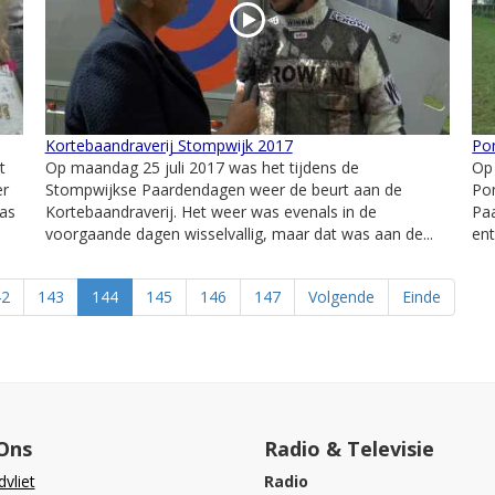
Kortebaandraverij Stompwijk 2017
Po
t
Op maandag 25 juli 2017 was het tijdens de
Op 
er
Stompwijkse Paardendagen weer de beurt aan de
Po
was
Kortebaandraverij. Het weer was evenals in de
Paa
voorgaande dagen wisselvallig, maar dat was aan de...
ent
42
143
144
145
146
147
Volgende
Einde
Ons
Radio & Televisie
vliet
Radio