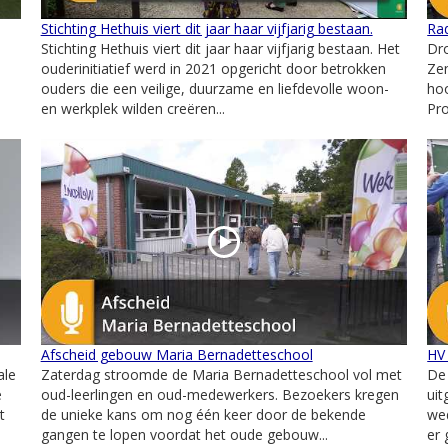
Stichting Hethuis viert dit jaar haar vijfjarig bestaan.
Ra
Stichting Hethuis viert dit jaar haar vijfjarig bestaan. Het
Dr
ouderinitiatief werd in 2021 opgericht door betrokken
Ze
ouders die een veilige, duurzame en liefdevolle woon-
hoo
en werkplek wilden creëren...
Pro
Afscheid gebouw Maria Bernadetteschool
HV
ale
Zaterdag stroomde de Maria Bernadetteschool vol met
De
e
oud-leerlingen en oud-medewerkers. Bezoekers kregen
uit
t
de unieke kans om nog één keer door de bekende
wed
gangen te lopen voordat het oude gebouw...
er 