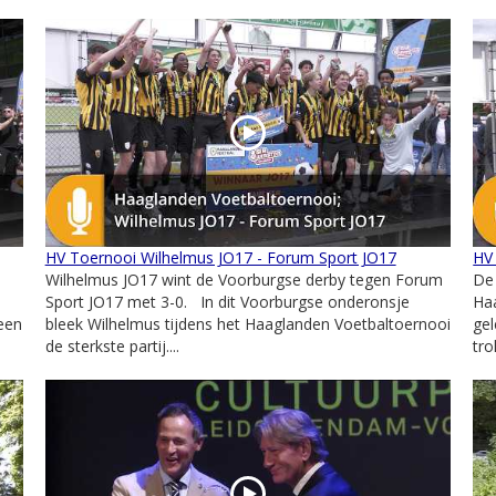
HV Toernooi Wilhelmus JO17 - Forum Sport JO17
HV
Wilhelmus JO17 wint de Voorburgse derby tegen Forum
De
Sport JO17 met 3-0. In dit Voorburgse onderonsje
Ha
 een
bleek Wilhelmus tijdens het Haaglanden Voetbaltoernooi
gel
de sterkste partij....
tro