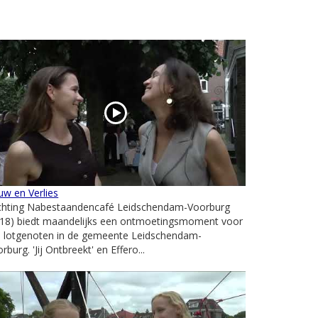
w en Verlies
ichting Nabestaandencafé Leidschendam-Voorburg
018) biedt maandelijks een ontmoetingsmoment voor
le lotgenoten in de gemeente Leidschendam-
rburg. 'Jij Ontbreekt' en Effero...