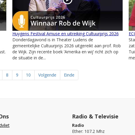
Huygens Festival Amuse en uitreiking Cultuurprijs 2026
ECO
Donderdagavond is in Theater Ludens de
St
gemeentelijke Cultuurprijs 2026 uitgereikt aan prof. Rob
zat
st.
de Wijk. Zijn recente boek ’Amerika en wij’ richt zich op
Tui
de situatie in de...
met
8
9
10
Volgende
Einde
Ons
Radio & Televisie
vliet
Radio
Ether: 107.2 Mhz