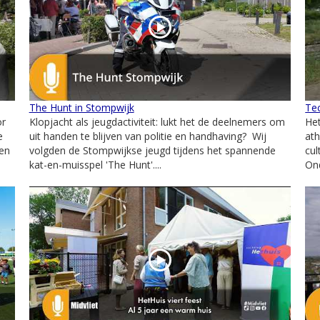
The Hunt in Stompwijk
Te
or
Klopjacht als jeugdactiviteit: lukt het de deelnemers om
Het
e
uit handen te blijven van politie en handhaving? Wij
at
ken
volgden de Stompwijkse jeugd tijdens het spannende
cul
kat-en-muisspel 'The Hunt'....
On