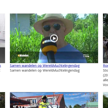
k
Samen wandelen op Wereldvluchtelingendag
Rou
t
Samen wandelen op Wereldvluchtelingendag
St
(2
al
Voo